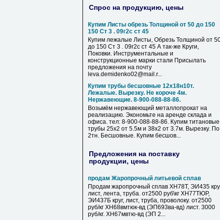
Спрос на продукцию, цены
Купим Листы обрезь Толщиной от 50 до 150
150 Ст 3 . 09г2с ст 45
Купим лежалые Листы, Обрезь Толщиной от 5
до 150 Ст 3 . 09г2с ст 45 А так-же Круги,
Поковки. Инструментальные и
конструкционные марки стали Присылать
предложения на почту
leva.demidenko02@mail.r...
Купим трубы бесшовные 12х18н10т.
Лежалые. Вырезку. Не короче 4м.
Нержавеющие. 8-900-088-88-86.
Возьмём нержавеющий металлопрокат на
реализацию. Экономьте на аренде склада и
офиса. тел: 8-900-088-88-86. Купим титановые
трубы 25х2 от 5.5м и 38х2 от 3.7м. Вырезку. По
2тн. Бесшовные. Купим бесшов...
Предложения на поставку
продукции, цены
продам Жаропрочный литьевой сплав
Продам жаропрочный сплав ХН78Т, ЭИ435 круг
лист, лента, труба. от2500 руб\кг ХН77ТЮР,
ЭИ437Б круг, лист, труба, проволоку. от2500
руб/кг ХН68вмтюк-вд (ЭП693ва-вд) лист. 3000
руб/кг. ХН67мвтю-вд (ЭП 2...