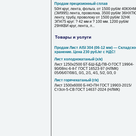
Продам прецизионный сплав
50Н круг, лента, фольга. от 1500 руб/кг 40КХН
(ЭИ995) лента, проволока. 3500 руб/кг 36НХТ
ленту, трубу, проволоку от 1500 руб/кг 32НК
ЭП475 круг: ? 42 мм и ? 100 мм. 1200 руб/кг
29НКВИ круг, лента, л...
Товары и услуги
Продам Лист AISI 304 (06-12 мм) — Складско
хранение. Цена 230 руб./кг с НДС!
Лист холоднокатаный (х/к)
Лист 1250х2500 БТ-БШ-БД-ПВ-О ГОСТ 19904-
90/08пс-6-II-Г ГОСТ 16523-97 (НЛМК)
05/06/07/08/1, 0/1, 2/1, 4/1, 5/2, 0/3, 0
Лист горячекатаный (г/к)
Лист 1500х6000 Б-НО-ПН ГОСТ 19903-2015/
Ст3сп-5-СВ ГОСТ 14637-2024 (НЛМК)