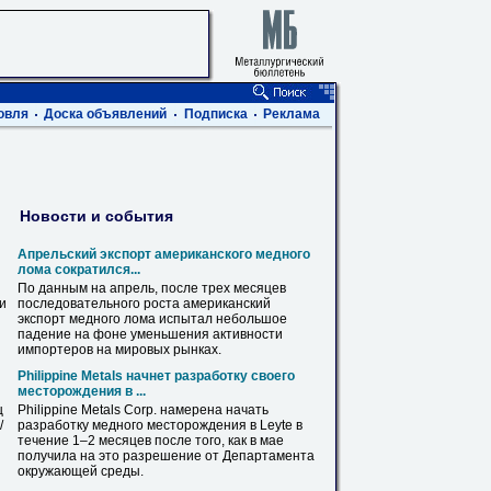
овля
Доска объявлений
Подписка
Реклама
Новости и события
Апрельский экспорт американского
медного
лома сократился...
По данным на апрель, после трех месяцев
ви
последовательного роста американский
экспорт
медного
лома испытал небольшое
падение на фоне уменьшения активности
импортеров на мировых рынках.
Philippine Metals начнет разработку своего
месторождения в ...
ц
Philippine Metals Corp. намерена начать
/
разработку
медного
месторождения в Leyte в
течение 1–2 месяцев после того, как в мае
получила на это разрешение от Департамента
окружающей среды.