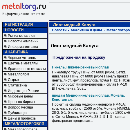
РЕГИСТРАЦИЯ
Лист медный Калуга
НОВОСТИ
Новости
Аналитика и цены
Металлоторг
Рынка металлов
Новости компаний
Лист медный Калуга
Информагентства
АНАЛИТИКА
Предложения на продажу
Черные металлы
Цветные металлы
Никель, Никеле-рениевый сплав
Драгоценные металлы
Никелевую трубу НП-2. от 6000 руб/кг. Сетка
Металлолом
никелевая НП-2. от 6000 руб/кг Никель прокат
Сырье
лента, лист, круг, проволока, труба НП2; НП0э
от 3500 руб/кг Никеле-рениевый сплав НР-10
Статистика
ВП круг, лента. Sus...
Индекс цен России
продам Медно-никелевый сплав, Монель,
Мировые цены
Константан.
Цены на биржах
Прокат из сплава медно-никелевого НМ40А:
Вопрос месяца
круг, лист, труба от 2500 руб/кг. Монель НМЖМ
28-2, 5-1, 5 круг, лист, лента, труба. от 1800 руб
Публикации
кг Сетка Монель НМЖМц 28-2, 5-1, 5 тканная,
Цены и прогнозы
фильтровая прядковая...
МЕТАЛЛОТОРГОВЛЯ
Металлоторговля