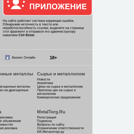
На сайте работает система коррекции ошибок.
Обнаружив неточность в тексте или
неработоспособность ссылки, выделите на странице
этот фрагмент и отправьте его администратору
нажатием
Ctrl
+
Enter
.
18+
Бизнес Онлайн
енные металлы
Сырье и металлолом
Новости
Аналитика
рагоценные металлы
Цены на сырье и металлолом
ен на драгоценные
Прогнозы цен на сырье и
металлолом
Коммерческие предложения
а
MetalTorg.Ru
 реклама
Регистрация
е объявления
Подписка
новостях
Вопросы по сайту
ая реклама
Ограничение ответственности
ИА Металлторг.ру