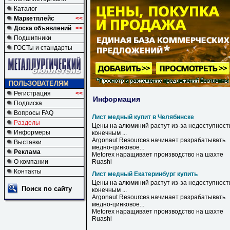
Каталог
Маркетплейс
<<
Доска объявлений
<<
Подшипники
ГОСТы и стандарты
ПОЛЬЗОВАТЕЛЯМ
Регистрация
<<
Информация
Подписка
Вопросы FAQ
Лист медный купит в Челябинске
Разделы
Цены на алюминий растут из-за недоступност
Информеры
конечным ...
Argonaut Resources начинает разрабатывать
Выставки
медно
-цинковое...
Реклама
Metorex наращивает производство на шахте
О компании
Ruashi
Контакты
Лист медный Екатеринбург купить
Цены на алюминий растут из-за недоступност
Поиск по сайту
конечным ...
Argonaut Resources начинает разрабатывать
медно
-цинковое...
Metorex наращивает производство на шахте
Ruashi