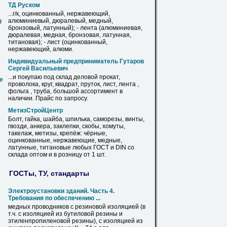
ТД Руском
...г/к, оцинкованный, нержавеющий,
М
алюминиевый, дюралевый,
медный
,
Ю
бронзовый, латунный); - лента (алюминиевая,
дюралевая,
медная
, бронзовая, латунная,
титановая); -
лист
(оцинкованный,
нержавеющий, алюми.
Индивидуальный предприниматель Гутаров
Сергей Васильевич
...и покупаю под склад деловой прокат,
е
проволока, круг, квадрат, пруток,
лист
, лента ,
фольга , труба, большой ассортимент в
наличии. Прайс по запросу.
МетизСтройЦентр
Болт, гайка, шайба, шпилька, саморезы, винты,
гвозди, анкера, заклепки, скобы, хомуты,
такелаж, метизы, крепёж: чёрные,
оцинкованные, нержавеющие,
медные
,
латунные, титановые любых ГОСТ и DIN со
склада оптом и в розницу от 1 шт.
ГОСТы, ТУ, стандарты
Электроустановки зданий. Часть 4.
Требования по обеспечению ...
медных
проводников с резиновой изоляцией (в
т.ч. с изоляцией из бутиловой резины и
этиленпропиленовой резины), с изоляцией из