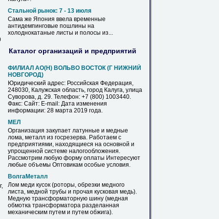
Стальной рынок: 7 - 13 июля
Сама же Япония ввела временные
антидемпинговые пошлины на
холоднокатаные
листы
и полосы из...
0
Каталог организаций и предприятий
ФИЛИАЛ АО(Н) ВОЛЬВО ВОСТОК (Г НИЖНИЙ
НОВГОРОД)
Юридический адрес: Российская Федерация,
248030, Калужская область, город
Калуга
, улица
Суворова, д. 29. Телефон: +7 (800) 1003440.
Факс: Сайт: E-mail: Дата изменения
информации: 28 марта 2019 года.
МЕЛ
Организация закупает латунные и
медные
лома, металл из госрезерва. Работаем с
предприятиями, находящиеся на основной и
упрощенной системе налогообложения.
Рассмотрим любую форму оплаты Интересуют
любые объемы Оптовикам особые условия.
ВолгаМеталл
Лом меди кусок (роторы, обрезки
медного
,
листа
,
медной
трубы и прочая кусковая медь).
Медную
трансформаторную шину (
медная
обмотка трансформатора разделанная
механическим путем и путем обжига).