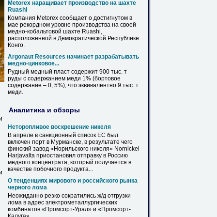
Metorex наращивает производство на шахте
Ruashi
Компания Metorex сообщает о достигнутом в
мае рекордном уровне производства на своей
медно
-кобальтовой шахте Ruashi,
расположенной в Демократической Республике
Конго.
Argonaut Resources начинает разрабатывать
медно
-цинковое...
Рудный
медный
пласт содержит 900 тыс. т
руды с содержанием меди 1% (бортовое
содержание – 0, 5%), что эквивалентно 9 тыс. т
меди.
Аналитика и обзоры
и
Неторопливое воскрешение никеля
В апреле в санкционный список ЕС был
включен порт в Мурманске, в результате чего
финский завод «Норильского никеля» Nornickel
Harjavalta приостановил отправку в Россию
медного
концентрата, который получается в
качестве побочного продукта...
и
О тенденциях мирового и российского рынка
черного лома
Неожиданно резко сократились ж/д отгрузки
лома в адрес электрометаллургических
комбинатов «Промсорт-Урал» и «Промсорт-
Калуга
».