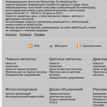
Информационное агентство Металлторг. Ру (MetalTorg.Ru)
зарегистрировано Федеральной службой по надзору в сфере связи,
информационных технологий и массовых коммуникаций (Роскомнадзор),
регистрационный номер и дата принятия решения о регистрации:
серия ИА № ФС 77 - 85704 от 03 августа 2023 г.
Новости, аналитика, цены, статистика рынка черных, цветных и
драгоценных металлов.
Использование открытых материалов разрешается с обязательной
гиперссылкой на MetalTorg.Ru
Мнение авторов материалов, размещаемых на сайте MetalTorg.Ru, может
не совпадать с мнением редакции.
Контакты
Подписка
Реклама
RSS
ВКонтакте
Одноклассники
Черные металлы
Цветные металлы
Драгоц
Новости
Новости
Новости
Аналитика
Аналитика
Аналитика
Цены на черные металлы
Цены на цветные металлы
Цены на д
Прогнозы цен на черные металлы
Прогнозы цен на цветные
Прогнозы ц
Коммерческие предложения
металлы
металлы
Коммерческие предложения
Металлоторговля
Доска объявлений
Реклам
Каталог организаций
Черные металлы
Баннерная
Металлургический маркетплейс
Цветные металлы
Контекстны
Сырье и металлолом
Реклама в 
Услуги
Региональн
Classified