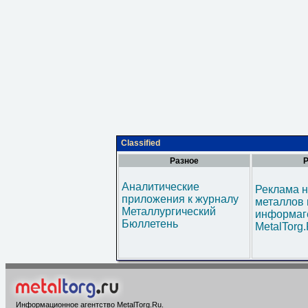
Classified
Разное
Р
Аналитические
Реклама н
приложения к журналу
металлов 
Металлургический
информаг
Бюллетень
MetalTorg
Информационное агентство MetalTorg.Ru
.