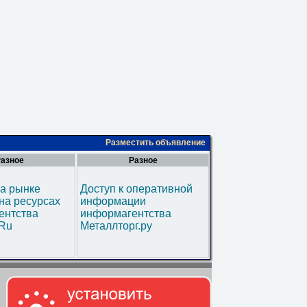
Разместить объявление
азное
Разное
а рынке
Доступ к оперативной
на ресурсах
информации
ентства
информагентства
.Ru
Металлторг.ру