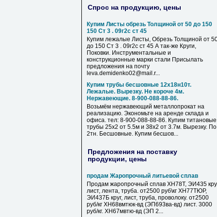
Спрос на продукцию, цены
Купим Листы обрезь Толщиной от 50 до 150
150 Ст 3 . 09г2с ст 45
Купим лежалые Листы, Обрезь Толщиной от 5
до 150 Ст 3 . 09г2с ст 45 А так-же Круги,
Поковки. Инструментальные и
конструкционные марки стали Присылать
предложения на почту
leva.demidenko02@mail.r...
Купим трубы бесшовные 12х18н10т.
Лежалые. Вырезку. Не короче 4м.
Нержавеющие. 8-900-088-88-86.
Возьмём нержавеющий металлопрокат на
реализацию. Экономьте на аренде склада и
офиса. тел: 8-900-088-88-86. Купим титановые
трубы 25х2 от 5.5м и 38х2 от 3.7м. Вырезку. По
2тн. Бесшовные. Купим бесшов...
Предложения на поставку
продукции, цены
продам Жаропрочный литьевой сплав
Продам жаропрочный сплав ХН78Т, ЭИ435 круг
лист, лента, труба. от2500 руб\кг ХН77ТЮР,
ЭИ437Б круг, лист, труба, проволоку. от2500
руб/кг ХН68вмтюк-вд (ЭП693ва-вд) лист. 3000
руб/кг. ХН67мвтю-вд (ЭП 2...