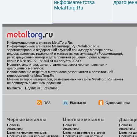
информагентства
драгоценн
MetalTorg.Ru
Информационное агентство MetalTorg.Ru
.
Информационное агентство Металлторг. Ру (MetalTorg.Ru)
зарегистрировано Федеральной службой по надзору в сфере связи,
информационных технологий и массовых коммуникаций (Роскомнадзор),
регистрационный номер и дата принятия решения о регистрации:
серия ИА № ФС 77 - 85704 от 03 августа 2023 г.
Новости, аналитика, цены, статистика рынка черных, цветных и
драгоценных металлов.
Использование открытых материалов разрешается с обязательной
гиперссылкой на MetalTorg.Ru
Мнение авторов материалов, размещаемых на сайте MetalTorg.Ru, может
не совпадать с мнением редакции.
Контакты
Подписка
Реклама
RSS
ВКонтакте
Одноклассники
Черные металлы
Цветные металлы
Драгоц
Новости
Новости
Новости
Аналитика
Аналитика
Аналитика
Цены на черные металлы
Цены на цветные металлы
Цены на д
Прогнозы цен на черные металлы
Прогнозы цен на цветные
Прогнозы ц