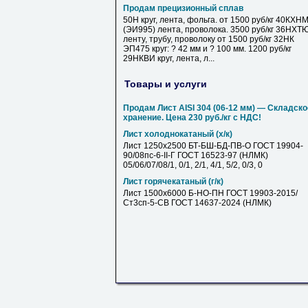
Продам прецизионный сплав
50Н круг, лента, фольга. от 1500 руб/кг 40КХН
(ЭИ995) лента, проволока. 3500 руб/кг 36НХТ
ленту, трубу, проволоку от 1500 руб/кг 32НК
ЭП475 круг: ? 42 мм и ? 100 мм. 1200 руб/кг
29НКВИ круг, лента, л...
Товары и услуги
Продам Лист AISI 304 (06-12 мм) — Складско
хранение. Цена 230 руб./кг с НДС!
Лист холоднокатаный (х/к)
Лист 1250х2500 БТ-БШ-БД-ПВ-О ГОСТ 19904-
90/08пс-6-II-Г ГОСТ 16523-97 (НЛМК)
05/06/07/08/1, 0/1, 2/1, 4/1, 5/2, 0/3, 0
Лист горячекатаный (г/к)
Лист 1500х6000 Б-НО-ПН ГОСТ 19903-2015/
Ст3сп-5-СВ ГОСТ 14637-2024 (НЛМК)