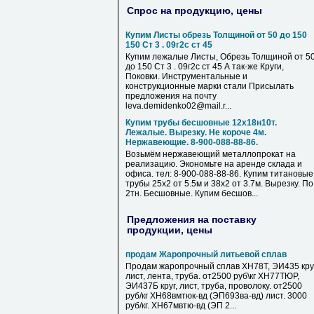
Спрос на продукцию, цены
Купим Листы обрезь Толщиной от 50 до 150
150 Ст 3 . 09г2с ст 45
Купим лежалые Листы, Обрезь Толщиной от 5
до 150 Ст 3 . 09г2с ст 45 А так-же Круги,
Поковки. Инструментальные и
конструкционные марки стали Присылать
предложения на почту
leva.demidenko02@mail.r...
Купим трубы бесшовные 12х18н10т.
Лежалые. Вырезку. Не короче 4м.
Нержавеющие. 8-900-088-88-86.
Возьмём нержавеющий металлопрокат на
реализацию. Экономьте на аренде склада и
офиса. тел: 8-900-088-88-86. Купим титановые
трубы 25х2 от 5.5м и 38х2 от 3.7м. Вырезку. По
2тн. Бесшовные. Купим бесшов...
Предложения на поставку
продукции, цены
продам Жаропрочный литьевой сплав
Продам жаропрочный сплав ХН78Т, ЭИ435 круг
лист, лента, труба. от2500 руб\кг ХН77ТЮР,
ЭИ437Б круг, лист, труба, проволоку. от2500
руб/кг ХН68вмтюк-вд (ЭП693ва-вд) лист. 3000
руб/кг. ХН67мвтю-вд (ЭП 2...