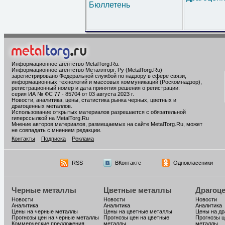
Бюллетень
Информационное агентство MetalTorg.Ru
.
Информационное агентство Металлторг. Ру (MetalTorg.Ru)
зарегистрировано Федеральной службой по надзору в сфере связи,
информационных технологий и массовых коммуникаций (Роскомнадзор),
регистрационный номер и дата принятия решения о регистрации:
серия ИА № ФС 77 - 85704 от 03 августа 2023 г.
Новости, аналитика, цены, статистика рынка черных, цветных и
драгоценных металлов.
Использование открытых материалов разрешается с обязательной
гиперссылкой на MetalTorg.Ru
Мнение авторов материалов, размещаемых на сайте MetalTorg.Ru, может
не совпадать с мнением редакции.
Контакты
Подписка
Реклама
RSS
ВКонтакте
Одноклассники
Черные металлы
Цветные металлы
Драгоц
Новости
Новости
Новости
Аналитика
Аналитика
Аналитика
Цены на черные металлы
Цены на цветные металлы
Цены на д
Прогнозы цен на черные металлы
Прогнозы цен на цветные
Прогнозы ц
Коммерческие предложения
металлы
металлы