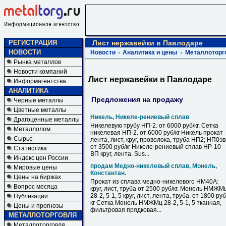
РЕГИСТРАЦИЯ
Лист нержавейки в Павлодаре
НОВОСТИ
Новости
Аналитика и цены
Металлоторг
Рынка металлов
Новости компаний
Лист нержавейки в Павлодаре
Информагентства
АНАЛИТИКА
Предложения на продажу
Черные металлы
Цветные металлы
Никель, Никеле-рениевый сплав
Драгоценные металлы
Никелевую трубу НП-2. от 6000 руб/кг. Сетка
Металлолом
никелевая НП-2. от 6000 руб/кг Никель прокат
Сырье
лента, лист, круг, проволока, труба НП2; НП0э
от 3500 руб/кг Никеле-рениевый сплав НР-10
Статистика
ВП круг, лента. Sus...
Индекс цен России
продам Медно-никелевый сплав, Монель,
Мировые цены
Константан.
Цены на биржах
Прокат из сплава медно-никелевого НМ40А:
Вопрос месяца
круг, лист, труба от 2500 руб/кг. Монель НМЖМ
28-2, 5-1, 5 круг, лист, лента, труба. от 1800 руб
Публикации
кг Сетка Монель НМЖМц 28-2, 5-1, 5 тканная,
Цены и прогнозы
фильтровая прядковая...
МЕТАЛЛОТОРГОВЛЯ
Металлоторговля