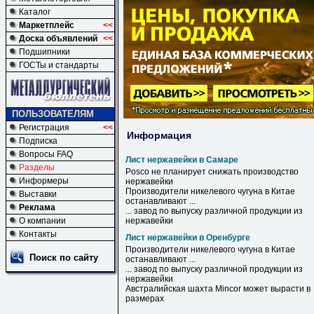
Каталог
Маркетплейс
<<
Доска объявлений
<<
Подшипники
ГОСТы и стандарты
ПОЛЬЗОВАТЕЛЯМ
Регистрация
<<
Информация
Подписка
Вопросы FAQ
Лист нержавейки в Самаре
Разделы
Posco не планирует снижать производство
Информеры
нержавейки
Производители никелевого чугуна
в
Китае
Выставки
останавливают ...
Реклама
... завод по выпуску различной продукции из
О компании
нержавейки
Контакты
Лист нержавейки в Оренбурге
Производители никелевого чугуна
в
Китае
Поиск по сайту
останавливают ...
... завод по выпуску различной продукции из
нержавейки
Австралийская шахта Mincor может вырасти
в
размерах