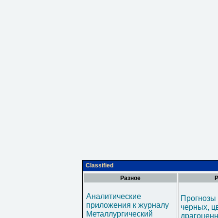
Classified
Разное
Р
Аналитические
Прогнозы 
приложения к журналу
черных, ц
Металлургический
драгоценн