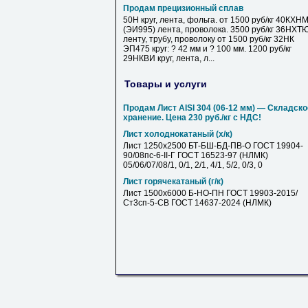
Продам прецизионный сплав
50Н круг, лента, фольга. от 1500 руб/кг 40КХН
(ЭИ995) лента, проволока. 3500 руб/кг 36НХТ
ленту, трубу, проволоку от 1500 руб/кг 32НК
ЭП475 круг: ? 42 мм и ? 100 мм. 1200 руб/кг
29НКВИ круг, лента, л...
Товары и услуги
Продам Лист AISI 304 (06-12 мм) — Складско
хранение. Цена 230 руб./кг с НДС!
Лист холоднокатаный (х/к)
Лист 1250х2500 БТ-БШ-БД-ПВ-О ГОСТ 19904-
90/08пс-6-II-Г ГОСТ 16523-97 (НЛМК)
05/06/07/08/1, 0/1, 2/1, 4/1, 5/2, 0/3, 0
Лист горячекатаный (г/к)
Лист 1500х6000 Б-НО-ПН ГОСТ 19903-2015/
Ст3сп-5-СВ ГОСТ 14637-2024 (НЛМК)