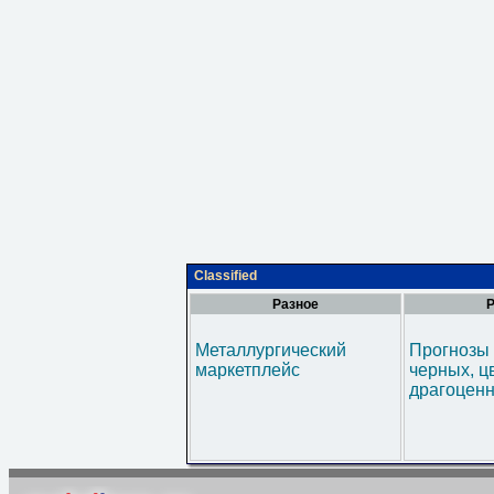
Classified
Разное
Р
Металлургический
Прогнозы 
маркетплейс
черных, ц
драгоценн