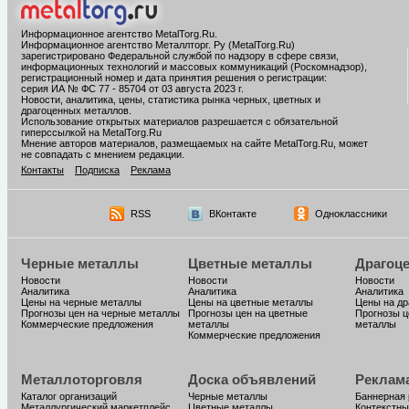
Информационное агентство MetalTorg.Ru
.
Информационное агентство Металлторг. Ру (MetalTorg.Ru)
зарегистрировано Федеральной службой по надзору в сфере связи,
информационных технологий и массовых коммуникаций (Роскомнадзор),
регистрационный номер и дата принятия решения о регистрации:
серия ИА № ФС 77 - 85704 от 03 августа 2023 г.
Новости, аналитика, цены, статистика рынка черных, цветных и
драгоценных металлов.
Использование открытых материалов разрешается с обязательной
гиперссылкой на MetalTorg.Ru
Мнение авторов материалов, размещаемых на сайте MetalTorg.Ru, может
не совпадать с мнением редакции.
Контакты
Подписка
Реклама
RSS
ВКонтакте
Одноклассники
Черные металлы
Цветные металлы
Драгоц
Новости
Новости
Новости
Аналитика
Аналитика
Аналитика
Цены на черные металлы
Цены на цветные металлы
Цены на д
Прогнозы цен на черные металлы
Прогнозы цен на цветные
Прогнозы ц
Коммерческие предложения
металлы
металлы
Коммерческие предложения
Металлоторговля
Доска объявлений
Реклам
Каталог организаций
Черные металлы
Баннерная
Металлургический маркетплейс
Цветные металлы
Контекстны