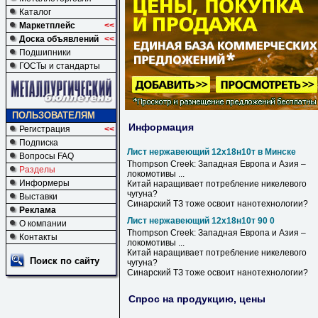
Каталог
Маркетплейс
<<
Доска объявлений
<<
Подшипники
ГОСТы и стандарты
ПОЛЬЗОВАТЕЛЯМ
Информация
Регистрация
<<
Подписка
Лист нержавеющий 12х18н10т в Минске
Вопросы FAQ
Thompson Creek: Западная Европа и Азия –
Разделы
локомотивы ...
Информеры
Китай наращивает потребление никелевого
чугуна?
Выставки
Синарский ТЗ тоже освоит нанотехнологии?
Реклама
Лист нержавеющий 12х18н10т 90 0
О компании
Thompson Creek: Западная Европа и Азия –
Контакты
локомотивы ...
Китай наращивает потребление никелевого
Поиск по сайту
чугуна?
Синарский ТЗ тоже освоит нанотехнологии?
Спрос на продукцию, цены