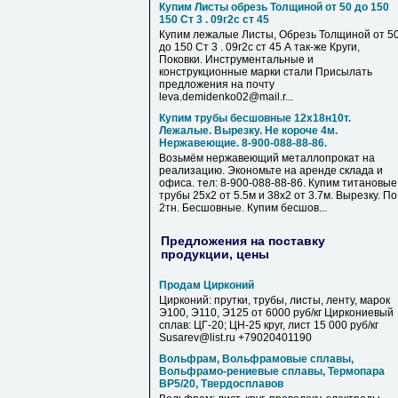
Купим Листы обрезь Толщиной от 50 до 150
150 Ст 3 . 09г2с ст 45
Купим лежалые Листы, Обрезь Толщиной от 5
до 150 Ст 3 . 09г2с ст 45 А так-же Круги,
Поковки. Инструментальные и
конструкционные марки стали Присылать
предложения на почту
leva.demidenko02@mail.r...
Купим трубы бесшовные 12х18н10т.
Лежалые. Вырезку. Не короче 4м.
Нержавеющие. 8-900-088-88-86.
Возьмём нержавеющий металлопрокат на
реализацию. Экономьте на аренде склада и
офиса. тел: 8-900-088-88-86. Купим титановые
трубы 25х2 от 5.5м и 38х2 от 3.7м. Вырезку. По
2тн. Бесшовные. Купим бесшов...
Предложения на поставку
продукции, цены
Продам Цирконий
Цирконий: прутки, трубы, листы, ленту, марок
Э100, Э110, Э125 от 6000 руб/кг Циркониевый
сплав: ЦГ-20; ЦН-25 круг, лист 15 000 руб/кг
Susarev@list.ru +79020401190
Вольфрам, Вольфрамовые сплавы,
Вольфрамо-рениевые сплавы, Термопара
ВР5/20, Твердосплавов