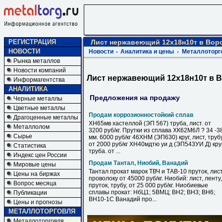
РЕГИСТРАЦИЯ
Лист нержавеющий 12х18н10т в Вор
НОВОСТИ
Новости
Аналитика и цены
Металлоторг
Рынка металлов
Новости компаний
Лист нержавеющий 12х18н10т в 
Информагентства
АНАЛИТИКА
Предложения на продажу
Черные металлы
Цветные металлы
Продам коррозионностойкий сплав
Драгоценные металлы
ХН65мв хастеллой (ЭП 567) труба, лист. от
Металлолом
3200 руб/кг. Прутки из сплава ХК62М6Л ? 34 -3
Сырье
мм. 6000 руб/кг 46ХНМ (ЭП630) круг, лист, труб
от 2000 руб/кг ХН40мдтю уи д (ЭП543УИ Д) круг
Статистика
труба. от ...
Индекс цен России
Продам Тантал, Ниобий, Ванадий
Мировые цены
Тантал прокат марок ТВЧ и ТАВ-10 пруток, лист
Цены на биржах
проволоку от 45000 руб/кг. Ниобий: лист, ленту,
Вопрос месяца
пруток, трубу, от 25 000 руб/кг. Ниобиевые
сплавы прокат: НбЦ1; 5ВМЦ; ВН2; ВН3; ВН6;
Публикации
ВН10-1С Ванадий про...
Цены и прогнозы
МЕТАЛЛОТОРГОВЛЯ
Металлоторговля