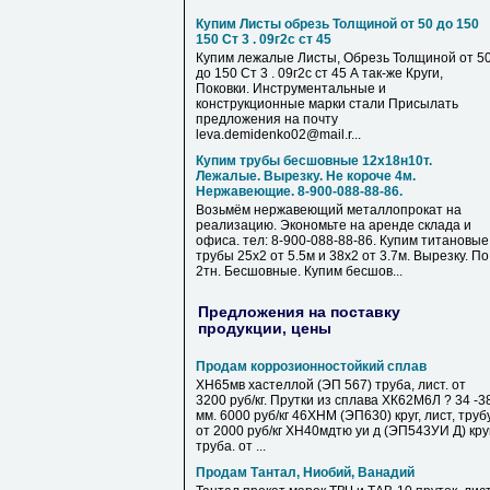
Купим Листы обрезь Толщиной от 50 до 150
150 Ст 3 . 09г2с ст 45
Купим лежалые Листы, Обрезь Толщиной от 5
до 150 Ст 3 . 09г2с ст 45 А так-же Круги,
Поковки. Инструментальные и
конструкционные марки стали Присылать
предложения на почту
leva.demidenko02@mail.r...
Купим трубы бесшовные 12х18н10т.
Лежалые. Вырезку. Не короче 4м.
Нержавеющие. 8-900-088-88-86.
Возьмём нержавеющий металлопрокат на
реализацию. Экономьте на аренде склада и
офиса. тел: 8-900-088-88-86. Купим титановые
трубы 25х2 от 5.5м и 38х2 от 3.7м. Вырезку. По
2тн. Бесшовные. Купим бесшов...
Предложения на поставку
продукции, цены
Продам коррозионностойкий сплав
ХН65мв хастеллой (ЭП 567) труба, лист. от
3200 руб/кг. Прутки из сплава ХК62М6Л ? 34 -3
мм. 6000 руб/кг 46ХНМ (ЭП630) круг, лист, труб
от 2000 руб/кг ХН40мдтю уи д (ЭП543УИ Д) круг
труба. от ...
Продам Тантал, Ниобий, Ванадий