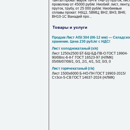
Тантал прокат марок ТВЧ и ТАВ-10 пруток, лист
проволоку от 45000 руб/кг. Ниобий: лист, ленту,
пруток, трубу, от 25 000 руб/кг. Ниобиевые
сплавы прокат: НбЦ1; 5ВМЦ; ВН2; ВН3; ВН6;
ВН10-1С Ванадий про...
Товары и услуги
Продам Лист AISI 304 (06-12 мм) — Складско
хранение. Цена 230 руб./кг с НДС!
Лист холоднокатаный (х/к)
Лист 1250х2500 БТ-БШ-БД-ПВ-О ГОСТ 19904-
90/08пс-6-II-Г ГОСТ 16523-97 (НЛМК)
05/06/07/08/1, 0/1, 2/1, 4/1, 5/2, 0/3, 0
Лист горячекатаный (г/к)
Лист 1500х6000 Б-НО-ПН ГОСТ 19903-2015/
Ст3сп-5-СВ ГОСТ 14637-2024 (НЛМК)