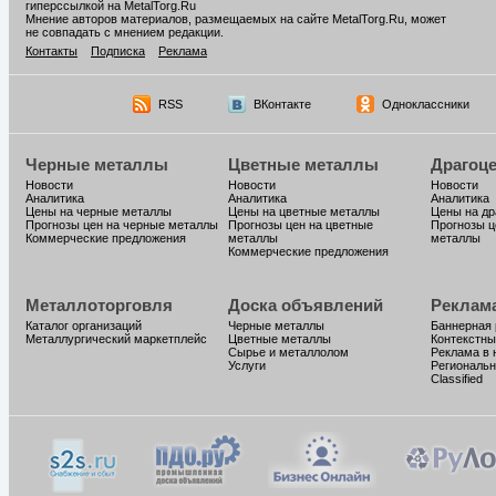
гиперссылкой на MetalTorg.Ru
Мнение авторов материалов, размещаемых на сайте MetalTorg.Ru, может
не совпадать с мнением редакции.
Контакты
Подписка
Реклама
RSS
ВКонтакте
Одноклассники
Черные металлы
Цветные металлы
Драгоц
Новости
Новости
Новости
Аналитика
Аналитика
Аналитика
Цены на черные металлы
Цены на цветные металлы
Цены на д
Прогнозы цен на черные металлы
Прогнозы цен на цветные
Прогнозы ц
Коммерческие предложения
металлы
металлы
Коммерческие предложения
Металлоторговля
Доска объявлений
Реклам
Каталог организаций
Черные металлы
Баннерная
Металлургический маркетплейс
Цветные металлы
Контекстны
Сырье и металлолом
Реклама в 
Услуги
Региональн
Classified