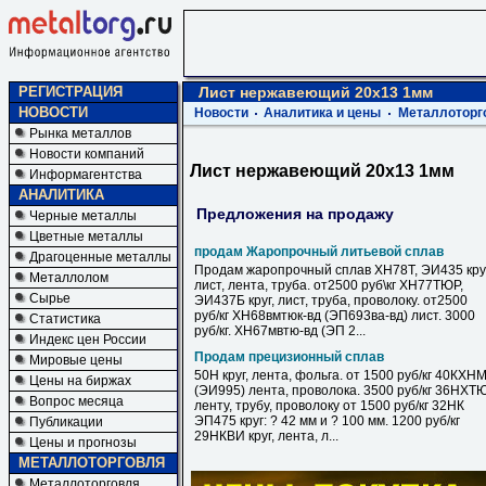
РЕГИСТРАЦИЯ
Лист нержавеющий 20х13 1мм
НОВОСТИ
Новости
Аналитика и цены
Металлоторг
Рынка металлов
Новости компаний
Лист нержавеющий 20х13 1мм
Информагентства
АНАЛИТИКА
Предложения на продажу
Черные металлы
Цветные металлы
продам Жаропрочный литьевой сплав
Драгоценные металлы
Продам жаропрочный сплав ХН78Т, ЭИ435 круг
Металлолом
лист, лента, труба. от2500 руб\кг ХН77ТЮР,
Сырье
ЭИ437Б круг, лист, труба, проволоку. от2500
руб/кг ХН68вмтюк-вд (ЭП693ва-вд) лист. 3000
Статистика
руб/кг. ХН67мвтю-вд (ЭП 2...
Индекс цен России
Продам прецизионный сплав
Мировые цены
50Н круг, лента, фольга. от 1500 руб/кг 40КХН
Цены на биржах
(ЭИ995) лента, проволока. 3500 руб/кг 36НХТ
Вопрос месяца
ленту, трубу, проволоку от 1500 руб/кг 32НК
ЭП475 круг: ? 42 мм и ? 100 мм. 1200 руб/кг
Публикации
29НКВИ круг, лента, л...
Цены и прогнозы
МЕТАЛЛОТОРГОВЛЯ
Металлоторговля