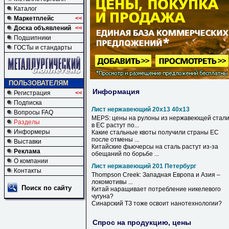
Каталог
Маркетплейс
<<
Доска объявлений
<<
Подшипники
ГОСТы и стандарты
ПОЛЬЗОВАТЕЛЯМ
Информация
Регистрация
<<
Подписка
Лист нержавеющий 20х13 40х13
Вопросы FAQ
MEPS: цены на рулоны из
нержавеющей
стал
Разделы
в ЕС растут по...
Информеры
Какие стальные квоты получили страны ЕС
после отмены ...
Выставки
Китайские фьючерсы на сталь растут из-за
Реклама
обещаний по борьбе ...
О компании
Лист нержавеющий 201 Петербург
Контакты
Thompson Creek: Западная Европа и Азия –
локомотивы ...
Поиск по сайту
Китай наращивает потребление никелевого
чугуна?
Синарский ТЗ тоже освоит нанотехнологии?
Спрос на продукцию, цены