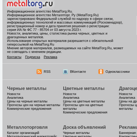
Информационное агентство MetalTorg.Ru
.
Информационное агентство Металлторг. Ру (MetalTorg.Ru)
зарегистрировано Федеральной службой по надзору в сфере связи,
информационных технологий и массовых коммуникаций (Роскомнадзор),
регистрационный номер и дата принятия решения о регистрации:
серия ИА № ФС 77 - 85704 от 03 августа 2023 г.
Новости, аналитика, цены, статистика рынка черных, цветных и
драгоценных металлов.
Использование открытых материалов разрешается с обязательной
гиперссылкой на MetalTorg.Ru
Мнение авторов материалов, размещаемых на сайте MetalTorg.Ru, может
не совпадать с мнением редакции.
Контакты
Подписка
Реклама
RSS
ВКонтакте
Одноклассники
Черные металлы
Цветные металлы
Драгоц
Новости
Новости
Новости
Аналитика
Аналитика
Аналитика
Цены на черные металлы
Цены на цветные металлы
Цены на д
Прогнозы цен на черные металлы
Прогнозы цен на цветные
Прогнозы ц
Коммерческие предложения
металлы
металлы
Коммерческие предложения
Металлоторговля
Доска объявлений
Реклам
Каталог организаций
Черные металлы
Баннерная
Металлургический маркетплейс
Цветные металлы
Контекстны