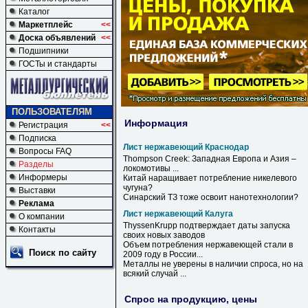
Каталог
Маркетплейс
<<
Доска объявлений
<<
Подшипники
ГОСТы и стандарты
ПОЛЬЗОВАТЕЛЯМ
Информация
Регистрация
<<
Подписка
Лист нержавеющий Краснодар
Вопросы FAQ
Thompson Creek: Западная Европа и Азия –
Разделы
локомотивы ...
Информеры
Китай наращивает потребление никелевого
чугуна?
Выставки
Синарский ТЗ тоже освоит нанотехнологии?
Реклама
Лист нержавеющий Калуга
О компании
ThyssenKrupp подтверждает даты запуска
Контакты
своих новых заводов
Объем потребления
нержавеющей
стали в
Поиск по сайту
2009 году в России...
Металлы не уверены в наличии спроса, но на
всякий случай ...
Спрос на продукцию, цены