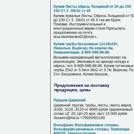
Купим Листы обрезь Толщиной от 50 до 150
150 Ст 3 . 09г2с ст 45
Купим лежалые Листы, Обрезь Толщиной от 5
до 150 Ст 3 . 09г2с ст 45 А так-же Круги,
Поковки. Инструментальные и
конструкционные марки стали Присылать
предложения на почту
leva.demidenko02@mail.r...
Купим трубы бесшовные 12х18н10т.
Лежалые. Вырезку. Не короче 4м.
Нержавеющие. 8-900-088-88-86.
Возьмём нержавеющий металлопрокат на
реализацию. Экономьте на аренде склада и
офиса. тел: 8-900-088-88-86. Купим титановые
трубы 25х2 от 5.5м и 38х2 от 3.7м. Вырезку. По
2тн. Бесшовные. Купим бесшов...
Предложения на поставку
продукции, цены
Продам Цирконий
Цирконий: прутки, трубы, листы, ленту, марок
Э100, Э110, Э125 от 6000 руб/кг Циркониевый
сплав: ЦГ-20; ЦН-25 круг, лист 15 000 руб/кг
Susarev@list.ru +79020401190
Вольфрам, Вольфрамовые сплавы,
Вольфрамо-рениевые сплавы, Термопара
ВР5/20, Твердосплавов