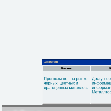
Classified
Разное
Р
Прогнозы цен на рынке
Доступ к 
черных, цветных и
информац
драгоценных металлов.
информаг
Металлтор