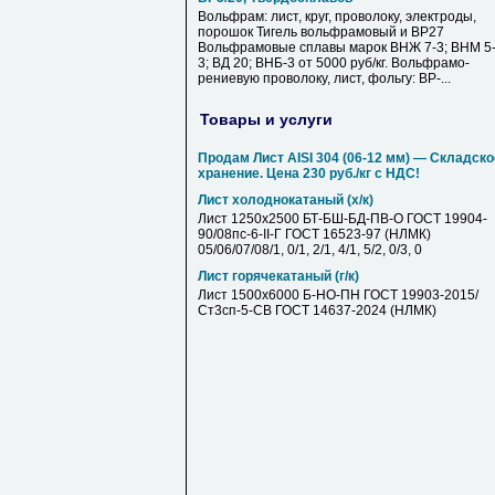
Вольфрам: лист, круг, проволоку, электроды,
порошок Тигель вольфрамовый и ВР27
Вольфрамовые сплавы марок ВНЖ 7-3; ВНМ 5
3; ВД 20; ВНБ-3 от 5000 руб/кг. Вольфрамо-
рениевую проволоку, лист, фольгу: ВР-...
Товары и услуги
Продам Лист AISI 304 (06-12 мм) — Складско
хранение. Цена 230 руб./кг с НДС!
Лист холоднокатаный (х/к)
Лист 1250х2500 БТ-БШ-БД-ПВ-О ГОСТ 19904-
90/08пс-6-II-Г ГОСТ 16523-97 (НЛМК)
05/06/07/08/1, 0/1, 2/1, 4/1, 5/2, 0/3, 0
Лист горячекатаный (г/к)
Лист 1500х6000 Б-НО-ПН ГОСТ 19903-2015/
Ст3сп-5-СВ ГОСТ 14637-2024 (НЛМК)