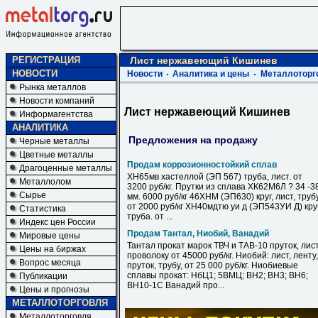
РЕГИСТРАЦИЯ
Лист нержавеющий Кишинев
НОВОСТИ
Новости
Аналитика и цены
Металлоторг
Рынка металлов
Новости компаний
Лист нержавеющий Кишинев
Информагентства
АНАЛИТИКА
Предложения на продажу
Черные металлы
Цветные металлы
Продам коррозионностойкий сплав
Драгоценные металлы
ХН65мв хастеллой (ЭП 567) труба, лист. от
Металлолом
3200 руб/кг. Прутки из сплава ХК62М6Л ? 34 -3
Сырье
мм. 6000 руб/кг 46ХНМ (ЭП630) круг, лист, труб
от 2000 руб/кг ХН40мдтю уи д (ЭП543УИ Д) круг
Статистика
труба. от ...
Индекс цен России
Продам Тантал, Ниобий, Ванадий
Мировые цены
Тантал прокат марок ТВЧ и ТАВ-10 пруток, лист
Цены на биржах
проволоку от 45000 руб/кг. Ниобий: лист, ленту,
Вопрос месяца
пруток, трубу, от 25 000 руб/кг. Ниобиевые
сплавы прокат: НбЦ1; 5ВМЦ; ВН2; ВН3; ВН6;
Публикации
ВН10-1С Ванадий про...
Цены и прогнозы
МЕТАЛЛОТОРГОВЛЯ
Металлоторговля