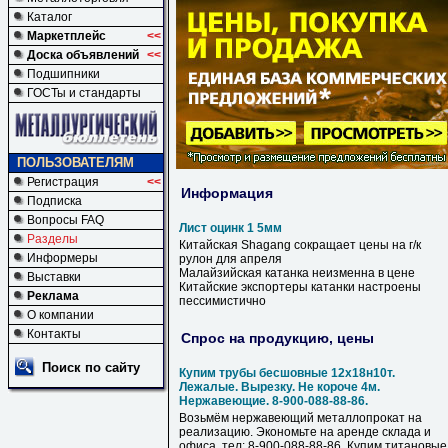
Каталог
Маркетплейс
<<
Доска объявлений
<<
Подшипники
ГОСТы и стандарты
ПОЛЬЗОВАТЕЛЯМ
Регистрация
<<
Информация
Подписка
Вопросы FAQ
Лист оцинк 1 5мм
Разделы
Китайская Shagang сокращает цены на г/к
Информеры
рулон для апреля
Малайзийская катанка неизменна в цене
Выставки
Китайские экспортеры катанки настроены
Реклама
пессимистично
О компании
Контакты
Спрос на продукцию, цены
Поиск по сайту
Купим трубы бесшовные 12х18н10т.
Лежалые. Вырезку. Не короче 4м.
Нержавеющие. 8-900-088-88-86.
Возьмём нержавеющий металлопрокат на
реализацию. Экономьте на аренде склада и
офиса. тел: 8-900-088-88-86. Купим титановые