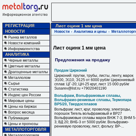
РЕГИСТРАЦИЯ
Лист оцинк 1 мм цена
НОВОСТИ
Новости
Аналитика и цены
Металлоторг
Рынка металлов
Новости компаний
Лист оцинк 1 мм цена
Информагентства
АНАЛИТИКА
Предложения на продажу
Черные металлы
Цветные металлы
Продам Цирконий
Драгоценные металлы
Цирконий: прутки, трубы, листы, ленту, марок
Металлолом
Э100, Э110, Э125 от 6000 руб/кг Циркониевый
Сырье
сплав: ЦГ-20; ЦН-25 круг, лист 15 000 руб/кг
Susarev@list.ru +79020401190
Статистика
Индекс цен России
Вольфрам, Вольфрамовые сплавы,
Вольфрамо-рениевые сплавы, Термопара
Мировые цены
ВР5/20, Твердосплавов
Цены на биржах
Вольфрам: лист, круг, проволоку, электроды,
Вопрос месяца
порошок Тигель вольфрамовый и ВР27
Вольфрамовые сплавы марок ВНЖ 7-3; ВНМ 5
Публикации
3; ВД 20; ВНБ-3 от 5000 руб/кг. Вольфрамо-
Цены и прогнозы
рениевую проволоку, лист, фольгу: ВР-...
МЕТАЛЛОТОРГОВЛЯ
Металлоторговля