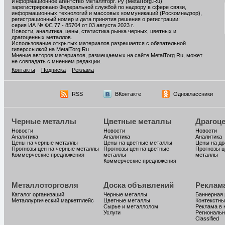
Информационное агентство Металлторг. Ру (MetalTorg.Ru)
зарегистрировано Федеральной службой по надзору в сфере связи,
информационных технологий и массовых коммуникаций (Роскомнадзор),
регистрационный номер и дата принятия решения о регистрации:
серия ИА № ФС 77 - 85704 от 03 августа 2023 г.
Новости, аналитика, цены, статистика рынка черных, цветных и
драгоценных металлов.
Использование открытых материалов разрешается с обязательной
гиперссылкой на MetalTorg.Ru
Мнение авторов материалов, размещаемых на сайте MetalTorg.Ru, может
не совпадать с мнением редакции.
Контакты
Подписка
Реклама
RSS
ВКонтакте
Одноклассники
Черные металлы
Цветные металлы
Драгоц
Новости
Новости
Новости
Аналитика
Аналитика
Аналитика
Цены на черные металлы
Цены на цветные металлы
Цены на д
Прогнозы цен на черные металлы
Прогнозы цен на цветные
Прогнозы ц
Коммерческие предложения
металлы
металлы
Коммерческие предложения
Металлоторговля
Доска объявлений
Реклам
Каталог организаций
Черные металлы
Баннерная
Металлургический маркетплейс
Цветные металлы
Контекстны
Сырье и металлолом
Реклама в 
Услуги
Региональн
Classified