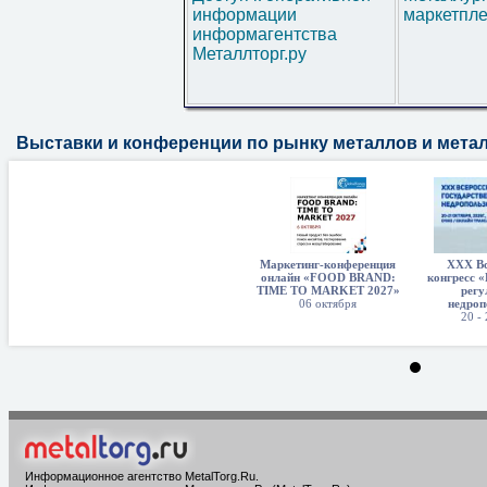
информации
маркетпл
информагентства
Металлторг.ру
Выставки и конференции по рынку металлов и мета
Маркетинг-конференция
XXX Вс
онлайн «FOOD BRAND:
конгресс «
TIME TO MARKET 2027»
регу
06 октября
недроп
20 -
Информационное агентство MetalTorg.Ru
.