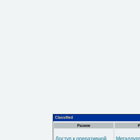
Classified
Разное
Р
Доступ к оперативной
Металлур