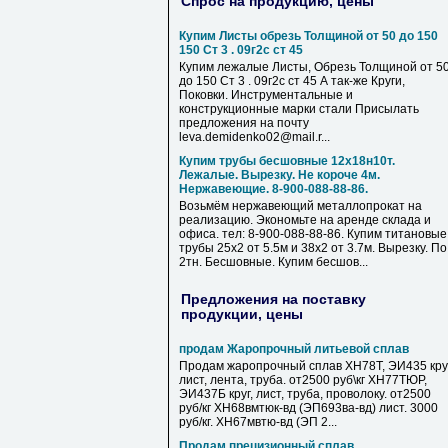
Спрос на продукцию, цены
Купим Листы обрезь Толщиной от 50 до 150
150 Ст 3 . 09г2с ст 45
Купим лежалые Листы, Обрезь Толщиной от 5
до 150 Ст 3 . 09г2с ст 45 А так-же Круги,
Поковки. Инструментальные и
конструкционные марки стали Присылать
предложения на почту
leva.demidenko02@mail.r...
Купим трубы бесшовные 12х18н10т.
Лежалые. Вырезку. Не короче 4м.
Нержавеющие. 8-900-088-88-86.
Возьмём нержавеющий металлопрокат на
реализацию. Экономьте на аренде склада и
офиса. тел: 8-900-088-88-86. Купим титановые
трубы 25х2 от 5.5м и 38х2 от 3.7м. Вырезку. По
2тн. Бесшовные. Купим бесшов...
Предложения на поставку
продукции, цены
продам Жаропрочный литьевой сплав
Продам жаропрочный сплав ХН78Т, ЭИ435 круг
лист, лента, труба. от2500 руб\кг ХН77ТЮР,
ЭИ437Б круг, лист, труба, проволоку. от2500
руб/кг ХН68вмтюк-вд (ЭП693ва-вд) лист. 3000
руб/кг. ХН67мвтю-вд (ЭП 2...
Продам прецизионный сплав