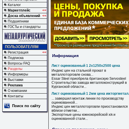
Каталог
Маркетплейс
<<
Доска объявлений
<<
Подшипники
ГОСТы и стандарты
ПОЛЬЗОВАТЕЛЯМ
Регистрация
<<
Информация
Подписка
Вопросы FAQ
Лист оцинкованный 1 2х1250х2500 цена
Разделы
Индекс
цен
на стальной прокат в
Информеры
металлоторговле снова...
Essar Steel приобрела британскую Servosteel
Выставки
Строительство завода металлоконструкций в
Реклама
Курганской области...
О компании
Лист оцинкованный 1 2мм цена ижторгметал
Контакты
... завершил монтаж линии по производству
оцинкованной
...
Поиск по сайту
Индекс
цен
металлоторговли приостановился
вблизи отметки...
Экспортные
цены
южнокорейской х/к и
оцинкованной
стали...