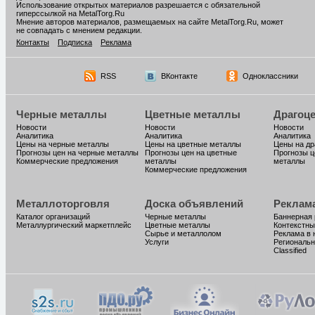
Использование открытых материалов разрешается с обязательной
гиперссылкой на MetalTorg.Ru
Мнение авторов материалов, размещаемых на сайте MetalTorg.Ru, может
не совпадать с мнением редакции.
Контакты
Подписка
Реклама
RSS
ВКонтакте
Одноклассники
Черные металлы
Цветные металлы
Драгоц
Новости
Новости
Новости
Аналитика
Аналитика
Аналитика
Цены на черные металлы
Цены на цветные металлы
Цены на д
Прогнозы цен на черные металлы
Прогнозы цен на цветные
Прогнозы ц
Коммерческие предложения
металлы
металлы
Коммерческие предложения
Металлоторговля
Доска объявлений
Реклам
Каталог организаций
Черные металлы
Баннерная
Металлургический маркетплейс
Цветные металлы
Контекстны
Сырье и металлолом
Реклама в 
Услуги
Региональн
Classified