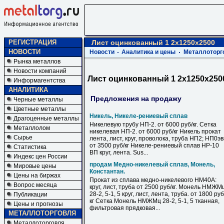
РЕГИСТРАЦИЯ
Лист оцинкованный 1 2х1250х2500
НОВОСТИ
Новости
Аналитика и цены
Металлоторг
Рынка металлов
Новости компаний
Лист оцинкованный 1 2х1250х250
Информагентства
АНАЛИТИКА
Предложения на продажу
Черные металлы
Цветные металлы
Никель, Никеле-рениевый сплав
Драгоценные металлы
Никелевую трубу НП-2. от 6000 руб/кг. Сетка
Металлолом
никелевая НП-2. от 6000 руб/кг Никель прокат
Сырье
лента, лист, круг, проволока, труба НП2; НП0э
от 3500 руб/кг Никеле-рениевый сплав НР-10
Статистика
ВП круг, лента. Sus...
Индекс цен России
продам Медно-никелевый сплав, Монель,
Мировые цены
Константан.
Цены на биржах
Прокат из сплава медно-никелевого НМ40А:
Вопрос месяца
круг, лист, труба от 2500 руб/кг. Монель НМЖМ
28-2, 5-1, 5 круг, лист, лента, труба. от 1800 руб
Публикации
кг Сетка Монель НМЖМц 28-2, 5-1, 5 тканная,
Цены и прогнозы
фильтровая прядковая...
МЕТАЛЛОТОРГОВЛЯ
Металлоторговля