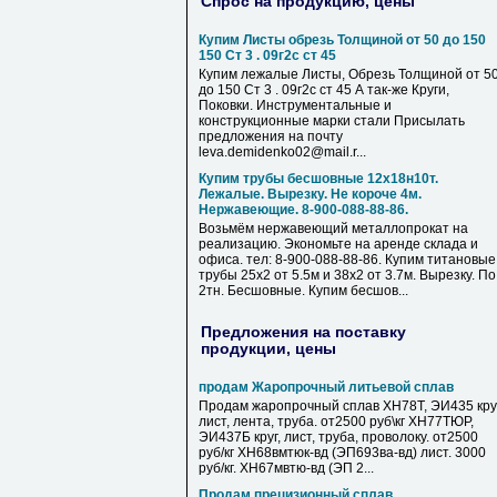
Спрос на продукцию, цены
Купим Листы обрезь Толщиной от 50 до 150
150 Ст 3 . 09г2с ст 45
Купим лежалые Листы, Обрезь Толщиной от 5
до 150 Ст 3 . 09г2с ст 45 А так-же Круги,
Поковки. Инструментальные и
конструкционные марки стали Присылать
предложения на почту
leva.demidenko02@mail.r...
Купим трубы бесшовные 12х18н10т.
Лежалые. Вырезку. Не короче 4м.
Нержавеющие. 8-900-088-88-86.
Возьмём нержавеющий металлопрокат на
реализацию. Экономьте на аренде склада и
офиса. тел: 8-900-088-88-86. Купим титановые
трубы 25х2 от 5.5м и 38х2 от 3.7м. Вырезку. По
2тн. Бесшовные. Купим бесшов...
Предложения на поставку
продукции, цены
продам Жаропрочный литьевой сплав
Продам жаропрочный сплав ХН78Т, ЭИ435 круг
лист, лента, труба. от2500 руб\кг ХН77ТЮР,
ЭИ437Б круг, лист, труба, проволоку. от2500
руб/кг ХН68вмтюк-вд (ЭП693ва-вд) лист. 3000
руб/кг. ХН67мвтю-вд (ЭП 2...
Продам прецизионный сплав