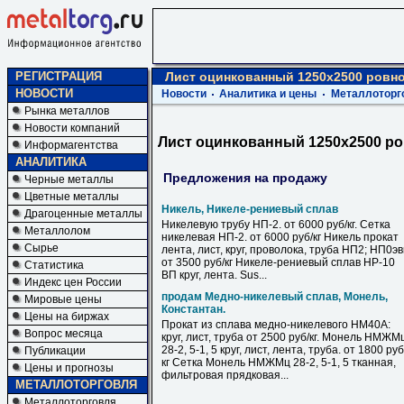
РЕГИСТРАЦИЯ
Лист оцинкованный 1250х2500 ровн
НОВОСТИ
Новости
Аналитика и цены
Металлоторг
Рынка металлов
Новости компаний
Лист оцинкованный 1250х2500 р
Информагентства
АНАЛИТИКА
Предложения на продажу
Черные металлы
Цветные металлы
Никель, Никеле-рениевый сплав
Драгоценные металлы
Никелевую трубу НП-2. от 6000 руб/кг. Сетка
Металлолом
никелевая НП-2. от 6000 руб/кг Никель прокат
Сырье
лента, лист, круг, проволока, труба НП2; НП0э
от 3500 руб/кг Никеле-рениевый сплав НР-10
Статистика
ВП круг, лента. Sus...
Индекс цен России
продам Медно-никелевый сплав, Монель,
Мировые цены
Константан.
Цены на биржах
Прокат из сплава медно-никелевого НМ40А:
Вопрос месяца
круг, лист, труба от 2500 руб/кг. Монель НМЖМ
28-2, 5-1, 5 круг, лист, лента, труба. от 1800 руб
Публикации
кг Сетка Монель НМЖМц 28-2, 5-1, 5 тканная,
Цены и прогнозы
фильтровая прядковая...
МЕТАЛЛОТОРГОВЛЯ
Металлоторговля