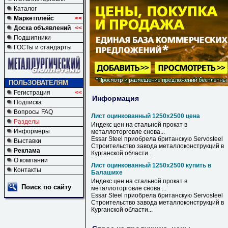
Каталог
Маркетплейс
<<
Доска объявлений
<<
Подшипники
ГОСТы и стандарты
ПОЛЬЗОВАТЕЛЯМ
Регистрация
<<
Информация
Подписка
Вопросы FAQ
Лист оцинкованный 1250х2500 цена
Разделы
Индекс
цен
на стальной прокат в
Информеры
металлоторговле снова...
Essar Steel приобрела британскую Servosteel
Выставки
Строительство завода металлоконструкций в
Реклама
Курганской области...
О компании
Лист оцинкованный 1250х2500 купить в
Контакты
Балашихе
Индекс цен на стальной прокат
в
Поиск по сайту
металлоторговле снова ...
Essar Steel приобрела британскую Servosteel
Строительство завода металлоконструкций
в
Курганской области...