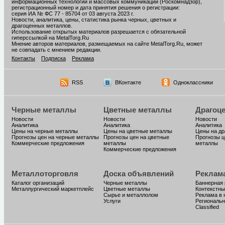
информационных технологий и массовых коммуникаций (Роскомнадзор),
регистрационный номер и дата принятия решения о регистрации:
серия ИА № ФС 77 - 85704 от 03 августа 2023 г.
Новости, аналитика, цены, статистика рынка черных, цветных и
драгоценных металлов.
Использование открытых материалов разрешается с обязательной
гиперссылкой на MetalTorg.Ru
Мнение авторов материалов, размещаемых на сайте MetalTorg.Ru, может
не совпадать с мнением редакции.
Контакты
Подписка
Реклама
RSS
ВКонтакте
Одноклассники
Черные металлы
Цветные металлы
Драгоц
Новости
Новости
Новости
Аналитика
Аналитика
Аналитика
Цены на черные металлы
Цены на цветные металлы
Цены на д
Прогнозы цен на черные металлы
Прогнозы цен на цветные
Прогнозы ц
Коммерческие предложения
металлы
металлы
Коммерческие предложения
Металлоторговля
Доска объявлений
Реклам
Каталог организаций
Черные металлы
Баннерная
Металлургический маркетплейс
Цветные металлы
Контекстны
Сырье и металлолом
Реклама в 
Услуги
Региональн
Classified