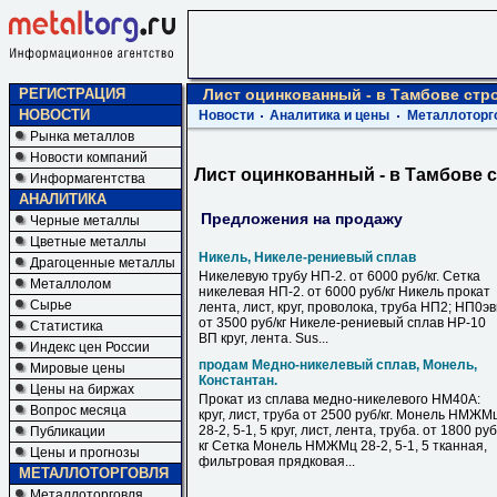
РЕГИСТРАЦИЯ
Лист оцинкованный - в Тамбове стр
НОВОСТИ
Новости
Аналитика и цены
Металлоторг
Рынка металлов
Новости компаний
Лист оцинкованный - в Тамбове 
Информагентства
АНАЛИТИКА
Предложения на продажу
Черные металлы
Цветные металлы
Никель, Никеле-рениевый сплав
Драгоценные металлы
Никелевую трубу НП-2. от 6000 руб/кг. Сетка
Металлолом
никелевая НП-2. от 6000 руб/кг Никель прокат
Сырье
лента, лист, круг, проволока, труба НП2; НП0э
от 3500 руб/кг Никеле-рениевый сплав НР-10
Статистика
ВП круг, лента. Sus...
Индекс цен России
продам Медно-никелевый сплав, Монель,
Мировые цены
Константан.
Цены на биржах
Прокат из сплава медно-никелевого НМ40А:
Вопрос месяца
круг, лист, труба от 2500 руб/кг. Монель НМЖМ
28-2, 5-1, 5 круг, лист, лента, труба. от 1800 руб
Публикации
кг Сетка Монель НМЖМц 28-2, 5-1, 5 тканная,
Цены и прогнозы
фильтровая прядковая...
МЕТАЛЛОТОРГОВЛЯ
Металлоторговля