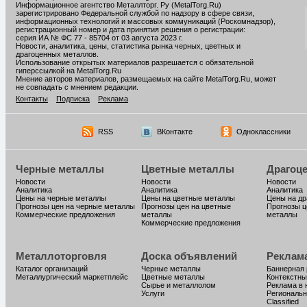
Информационное агентство Металлторг. Ру (MetalTorg.Ru)
зарегистрировано Федеральной службой по надзору в сфере связи,
информационных технологий и массовых коммуникаций (Роскомнадзор),
регистрационный номер и дата принятия решения о регистрации:
серия ИА № ФС 77 - 85704 от 03 августа 2023 г.
Новости, аналитика, цены, статистика рынка черных, цветных и
драгоценных металлов.
Использование открытых материалов разрешается с обязательной
гиперссылкой на MetalTorg.Ru
Мнение авторов материалов, размещаемых на сайте MetalTorg.Ru, может
не совпадать с мнением редакции.
Контакты
Подписка
Реклама
RSS
ВКонтакте
Одноклассники
Черные металлы
Цветные металлы
Драгоц
Новости
Новости
Новости
Аналитика
Аналитика
Аналитика
Цены на черные металлы
Цены на цветные металлы
Цены на д
Прогнозы цен на черные металлы
Прогнозы цен на цветные
Прогнозы ц
Коммерческие предложения
металлы
металлы
Коммерческие предложения
Металлоторговля
Доска объявлений
Реклам
Каталог организаций
Черные металлы
Баннерная
Металлургический маркетплейс
Цветные металлы
Контекстны
Сырье и металлолом
Реклама в 
Услуги
Региональн
Classified