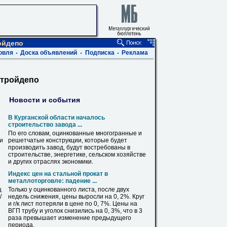
ойдепо
овля
Доска объявлений
Подписка
Реклама
стройдепо
Новости и события
В
Курганской области началось
cтроительство завода ...
По его словам,
оцинкованные
многогранные и
ви
решетчатые конструкции, которые будет
производить завод, будут востребованы
в
строительстве, энергетике, сельском хозяйстве
и других отраслях экономики.
Индекс цен на стальной прокат
в
металлоторговле: падение ...
ц
Только у
оцинкованного
листа
, после двух
/
недель снижения, цены выросли на 0, 2%. Круг
и г/к
лист
потеряли
в
цене по 0, 7%. Цены на
ВГП трубу и уголок снизились на 0, 3%, что
в
3
раза превышает изменение предыдущего
периода.