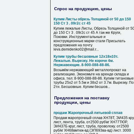
Спрос на продукцию, цены
Купим Листы обрезь Толщиной от 50 до 150
150 Ст 3 . 09г2с ст 45
Купим лежалые Листы, Обрезь Толщиной от 5
до 150 Ст 3 . 09г2с ст 45 А так-же Круги,
Поковки. Инструментальные и
конструкционные марки стали Присылать
предложения на почту
leva.demidenko02@mail.r...
Купим трубы бесшовные 12х18н10т.
Лежалые. Вырезку. Не короче 4м.
Нержавеющие. 8-900-088-88-86.
Возьмём нержавеющий металлопрокат на
реализацию. Экономьте на аренде склада и
офиса. тел: 8-900-088-88-86. Купим титановые
трубы 25х2 от 5.5м и 38х2 от 3.7м. Вырезку. По
2тн. Бесшовные. Купим бесшов...
Предложения на поставку
продукции, цены
продам Жаропрочный литьевой сплав
Продам жаропрочный сплав ХН78Т, ЭИ435 круг
лист, лента, труба. от2500 руб\кг ХН77ТЮР,
ЭИ437Б круг, лист, труба, проволоку. от2500
руб/кг ХН68вмтюк-вд (ЭП693ва-вд) лист. 3000