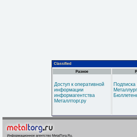
Classified
Разное
Р
Доступ к оперативной
Подписка 
информации
Металлур
информагентства
Бюллетен
Металлторг.ру
Информационное агентство MetalTorg.Ru
.