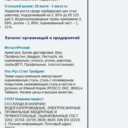
Стальной рынок: 28 июля - 3 августа
Лидером роста среди трейдерских цен стал
швеллер, подорожавший на 3, 95% до 85 125
руб./т. Водогазопроводные трубы прибавили 3,
59%, уголок – 2, 89%,
оцинкованный
лист
– 1,
0
21%.
Каталог организаций и предприятий
МеталлРезерв
Арматура, Балка двутавровая, Круг,
Профнастил, Квадрат,
Листы
(г/к, х/к,
оцинкованные
), полоса, уголок, швеллер,
трубы(ВГП, Профильные, толстостенные).
Пос-Рус Стил Трейдинг
Также наша компания импортирует
оцинкованную
сталь, сталь с полимерным
покрытием, нержавеющую сталь
в
листах
и
рулонах из Южной Кореи (POSCO, DKC, BNG) и
Тайваня. Низкие цены и высшее качество...
СПОТ Коминметинвест
СО СКЛАДА
В
НАЛИЧИИ.
ВОДОГАЗОПРОВОДНЫЕ, ЭЛЕКТРОСВАРНЫЕ
ПРОФИЛЬНЫЕ КВАДРАТНЫЕ И
,
ПРЯМОУГОЛЬНЫЕ,
ОЦИНКОВАННЫЕ
ГОСТ
3262; 10704; 10705; 8639; 8645; DIN EN 10219-
2. Полная информация: Почтовый адрес: