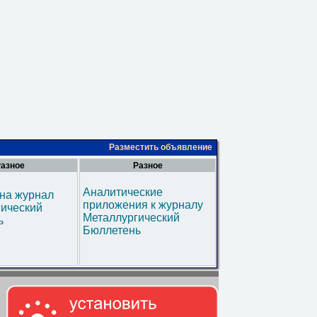
Разместить объявление
азное
Разное
Аналитические
на журнал
приложения к журналу
гический
Металлургический
ь
Бюллетень