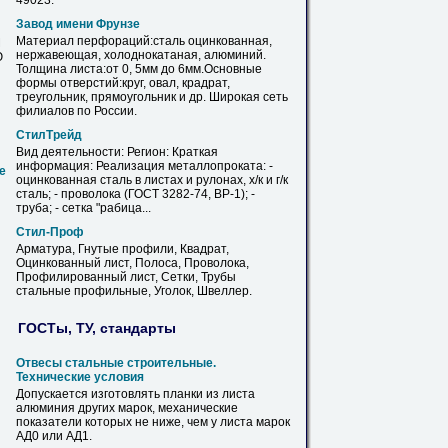
49023.
Завод имени Фрунзе
Материал перфораций:сталь
оцинкованная
,
М
нержавеющая, холоднокатаная, алюминий.
Ю
Толщина
листа
:от 0, 5мм до 6мм.Основные
формы отверстий:круг, овал, крадрат,
треугольник, прямоугольник и др. Широкая сеть
филиалов по России.
СтилТрейд
Вид деятельности: Регион: Краткая
информация: Реализация металлопроката: -
е
оцинкованная
сталь
в
листах
и рулонах, х/к и г/к
сталь; - проволока (ГОСТ 3282-74, ВР-1); -
труба; - сетка "рабица...
Стил-Проф
Арматура, Гнутые профили, Квадрат,
Оцинкованный
лист
, Полоса, Проволока,
Профилированный
лист
, Сетки, Трубы
стальные профильные, Уголок, Швеллер.
ГОСТы, ТУ, стандарты
Отвесы стальные строительные.
Технические условия
Допускается изготовлять планки из
листа
алюминия других марок, механические
показатели которых не ниже, чем у
листа
марок
АД0 или АД1.