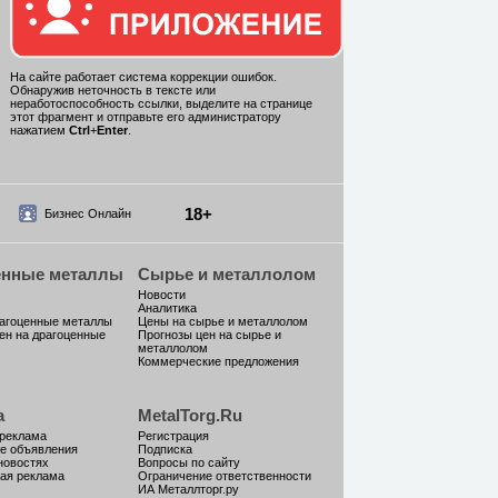
На сайте работает система коррекции ошибок.
Обнаружив неточность в тексте или
неработоспособность ссылки, выделите на странице
этот фрагмент и отправьте его администратору
нажатием
Ctrl
+
Enter
.
18+
Бизнес Онлайн
енные металлы
Сырье и металлолом
Новости
Аналитика
рагоценные металлы
Цены на сырье и металлолом
ен на драгоценные
Прогнозы цен на сырье и
металлолом
Коммерческие предложения
а
MetalTorg.Ru
 реклама
Регистрация
е объявления
Подписка
новостях
Вопросы по сайту
ая реклама
Ограничение ответственности
ИА Металлторг.ру