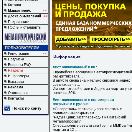
Каталог
Маркетплейс
<<
Доска объявлений
<<
Подшипники
ГОСТы и стандарты
ПОЛЬЗОВАТЕЛЯМ
Регистрация
<<
Информация
Подписка
Вопросы FAQ
Лист оцинкованный 0 007
Разделы
Европейская ассоциация автопроизводителей
Информеры
раскритиковала ...
В августе снова значительно снизился индекс
Выставки
средних цен в ...
Реклама
Импорт готовой стали в Индию за квартал упа
О компании
почти на 30%
Контакты
Лист оцинкованные с полимерным
покрытием в рулоне
Поиск по сайту
«Северсталь» сертифицировала сталь
с
полимерным
покрытием
...
"Радуга Цинк
Лист
" переходит на китайский
металлопрокат?
Операционные результаты Группы ММК за 4-й
квартал и 12 ...