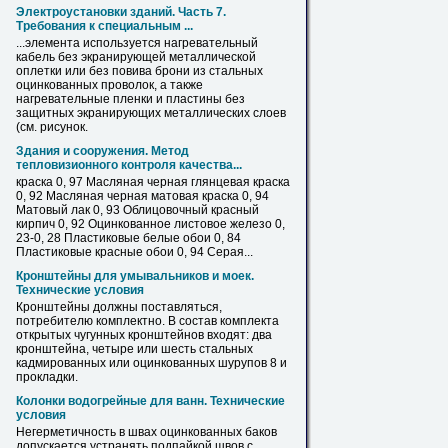
Электроустановки зданий. Часть 7.
Требования к специальным ...
...элемента используется нагревательный
кабель без экранирующей металлической
оплетки или без повива брони из стальных
оцинкованных
проволок, а также
нагревательные пленки и пластины без
защитных экранирующих металлических слоев
(см. рисунок.
Здания и сооружения. Метод
тепловизионного контроля качества...
краска 0, 97 Масляная черная глянцевая краска
0, 92 Масляная черная матовая краска 0, 94
Матовый лак 0, 93 Облицовочный красный
кирпич 0, 92
Оцинкованное
листовое железо 0,
23-0, 28 Пластиковые белые обои 0, 84
Пластиковые красные обои 0, 94 Серая...
Кронштейны для умывальников и моек.
Технические условия
Кронштейны должны поставляться,
потребителю комплектно.
В
состав комплекта
открытых чугунных кронштейнов входят: два
кронштейна, четыре или шесть стальных
кадмированных или
оцинкованных
шурупов 8 и
прокладки.
Колонки водогрейные для ванн. Технические
условия
Негерметичность
в
швах
оцинкованных
баков
допускается устранять подпайкой швов с