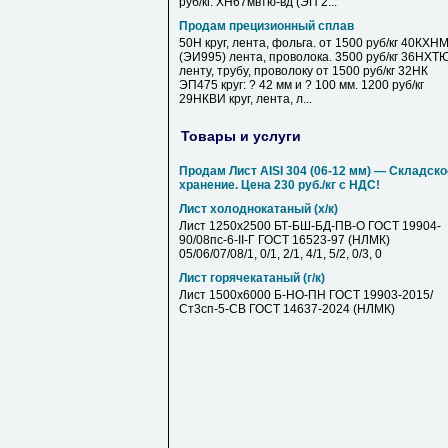
руб/кг. ХН67мвтю-вд (ЭП 2...
Продам прецизионный сплав
50Н круг, лента, фольга. от 1500 руб/кг 40КХН
(ЭИ995) лента, проволока. 3500 руб/кг 36НХТ
ленту, трубу, проволоку от 1500 руб/кг 32НК
ЭП475 круг: ? 42 мм и ? 100 мм. 1200 руб/кг
29НКВИ круг, лента, л...
Товары и услуги
Продам Лист AISI 304 (06-12 мм) — Складско
хранение. Цена 230 руб./кг с НДС!
Лист холоднокатаный (х/к)
Лист 1250х2500 БТ-БШ-БД-ПВ-О ГОСТ 19904-
90/08пс-6-II-Г ГОСТ 16523-97 (НЛМК)
05/06/07/08/1, 0/1, 2/1, 4/1, 5/2, 0/3, 0
Лист горячекатаный (г/к)
Лист 1500х6000 Б-НО-ПН ГОСТ 19903-2015/
Ст3сп-5-СВ ГОСТ 14637-2024 (НЛМК)