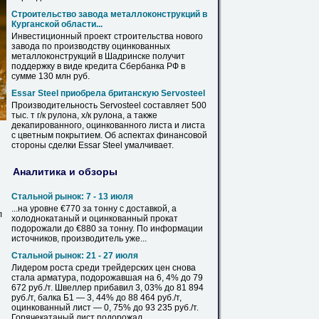
Строительство завода металлоконструкций
в
Курганской области...
Инвестиционный проект строительства нового
завода по производству
оцинкованных
металлоконструкций
в
Шадринске получит
поддержку
в
виде кредита Сбербанка РФ
в
сумме 130 млн руб.
Essar Steel приобрела британскую Servosteel
Производительность Servosteel составляет 500
тыс. т г/к рулона, х/к рулона, а также
декапированного,
оцинкованного
листа
и
листа
с цветным покрытием. Об аспектах финансовой
стороны сделки Essar Steel умалчивает.
Аналитика и обзоры
Стальной рынок: 7 - 13 июля
...на уровне €770 за тонну с доставкой, а
л
холоднокатаный и
оцинкованный
прокат
подорожали до €880 за тонну. По информации
источников, производитель уже...
Стальной рынок: 21 - 27 июля
Лидером роста среди трейдерских цен снова
стала арматура, подорожавшая на 6, 4% до 79
672 руб./т. Швеллер прибавил 3, 03% до 81 894
руб./т, балка Б1 — 3, 44% до 88 464 руб./т,
оцинкованный
лист
— 0, 75% до 93 235 руб./т.
Горячекатаный
лист
подорожал...