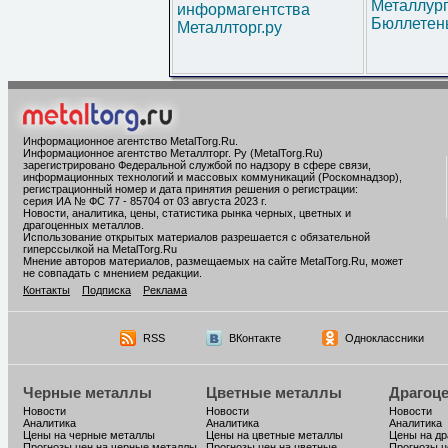
Металлур
информагентства
Бюллетен
Металлторг.ру
Информационное агентство MetalTorg.Ru
.
Информационное агентство Металлторг. Ру (MetalTorg.Ru)
зарегистрировано Федеральной службой по надзору в сфере связи,
информационных технологий и массовых коммуникаций (Роскомнадзор),
регистрационный номер и дата принятия решения о регистрации:
серия ИА № ФС 77 - 85704 от 03 августа 2023 г.
Новости, аналитика, цены, статистика рынка черных, цветных и
драгоценных металлов.
Использование открытых материалов разрешается с обязательной
гиперссылкой на MetalTorg.Ru
Мнение авторов материалов, размещаемых на сайте MetalTorg.Ru, может
не совпадать с мнением редакции.
Контакты
Подписка
Реклама
RSS
ВКонтакте
Одноклассники
Черные металлы
Цветные металлы
Драгоц
Новости
Новости
Новости
Аналитика
Аналитика
Аналитика
Цены на черные металлы
Цены на цветные металлы
Цены на д
Прогнозы цен на черные металлы
Прогнозы цен на цветные
Прогнозы ц