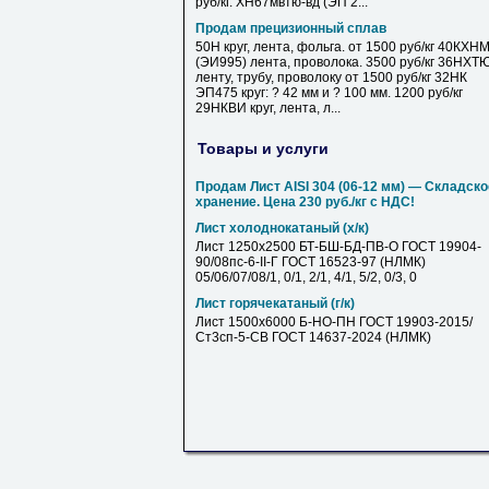
руб/кг. ХН67мвтю-вд (ЭП 2...
Продам прецизионный сплав
50Н круг, лента, фольга. от 1500 руб/кг 40КХН
(ЭИ995) лента, проволока. 3500 руб/кг 36НХТ
ленту, трубу, проволоку от 1500 руб/кг 32НК
ЭП475 круг: ? 42 мм и ? 100 мм. 1200 руб/кг
29НКВИ круг, лента, л...
Товары и услуги
Продам Лист AISI 304 (06-12 мм) — Складско
хранение. Цена 230 руб./кг с НДС!
Лист холоднокатаный (х/к)
Лист 1250х2500 БТ-БШ-БД-ПВ-О ГОСТ 19904-
90/08пс-6-II-Г ГОСТ 16523-97 (НЛМК)
05/06/07/08/1, 0/1, 2/1, 4/1, 5/2, 0/3, 0
Лист горячекатаный (г/к)
Лист 1500х6000 Б-НО-ПН ГОСТ 19903-2015/
Ст3сп-5-СВ ГОСТ 14637-2024 (НЛМК)