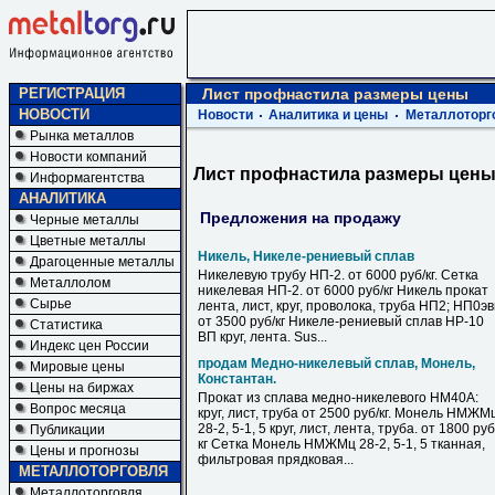
РЕГИСТРАЦИЯ
Лист профнастила размеры цены
НОВОСТИ
Новости
Аналитика и цены
Металлоторг
Рынка металлов
Новости компаний
Лист профнастила размеры цен
Информагентства
АНАЛИТИКА
Предложения на продажу
Черные металлы
Цветные металлы
Никель, Никеле-рениевый сплав
Драгоценные металлы
Никелевую трубу НП-2. от 6000 руб/кг. Сетка
Металлолом
никелевая НП-2. от 6000 руб/кг Никель прокат
Сырье
лента, лист, круг, проволока, труба НП2; НП0э
от 3500 руб/кг Никеле-рениевый сплав НР-10
Статистика
ВП круг, лента. Sus...
Индекс цен России
продам Медно-никелевый сплав, Монель,
Мировые цены
Константан.
Цены на биржах
Прокат из сплава медно-никелевого НМ40А:
Вопрос месяца
круг, лист, труба от 2500 руб/кг. Монель НМЖМ
28-2, 5-1, 5 круг, лист, лента, труба. от 1800 руб
Публикации
кг Сетка Монель НМЖМц 28-2, 5-1, 5 тканная,
Цены и прогнозы
фильтровая прядковая...
МЕТАЛЛОТОРГОВЛЯ
Металлоторговля