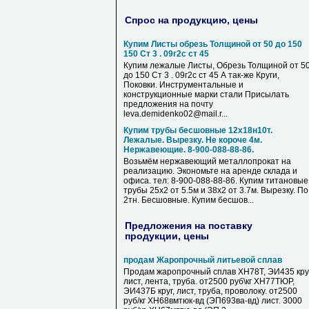
Спрос на продукцию, цены
Купим Листы обрезь Толщиной от 50 до 150
150 Ст 3 . 09г2с ст 45
Купим лежалые Листы, Обрезь Толщиной от 5
до 150 Ст 3 . 09г2с ст 45 А так-же Круги,
Поковки. Инструментальные и
конструкционные марки стали Присылать
предложения на почту
leva.demidenko02@mail.r...
Купим трубы бесшовные 12х18н10т.
Лежалые. Вырезку. Не короче 4м.
Нержавеющие. 8-900-088-88-86.
Возьмём нержавеющий металлопрокат на
реализацию. Экономьте на аренде склада и
офиса. тел: 8-900-088-88-86. Купим титановые
трубы 25х2 от 5.5м и 38х2 от 3.7м. Вырезку. По
2тн. Бесшовные. Купим бесшов...
Предложения на поставку
продукции, цены
продам Жаропрочный литьевой сплав
Продам жаропрочный сплав ХН78Т, ЭИ435 круг
лист, лента, труба. от2500 руб\кг ХН77ТЮР,
ЭИ437Б круг, лист, труба, проволоку. от2500
руб/кг ХН68вмтюк-вд (ЭП693ва-вд) лист. 3000