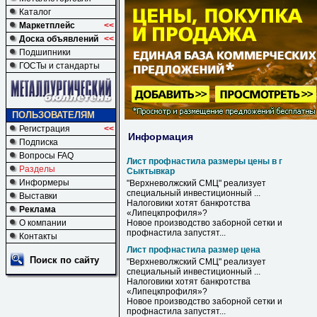
Каталог
Маркетплейс
<<
Доска объявлений
<<
Подшипники
ГОСТы и стандарты
ПОЛЬЗОВАТЕЛЯМ
Регистрация
<<
Информация
Подписка
Вопросы FAQ
Лист профнастила размеры цены в г
Разделы
Сыктывкар
Информеры
"Верхневолжский СМЦ" реализует
специальный инвестиционный ...
Выставки
Налоговики хотят банкротства
Реклама
«Липецкпрофиля»?
О компании
Новое производство заборной сетки и
профнастила
запустят...
Контакты
Лист профнастила размер цена
Поиск по сайту
"Верхневолжский СМЦ" реализует
специальный инвестиционный ...
Налоговики хотят банкротства
«Липецкпрофиля»?
Новое производство заборной сетки и
профнастила
запустят...