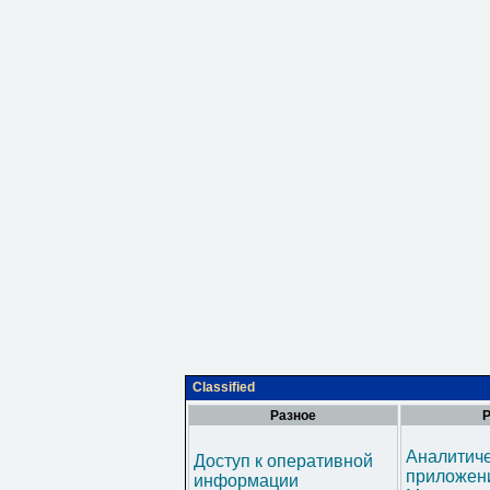
Classified
Разное
Р
Аналитич
Доступ к оперативной
приложени
информации