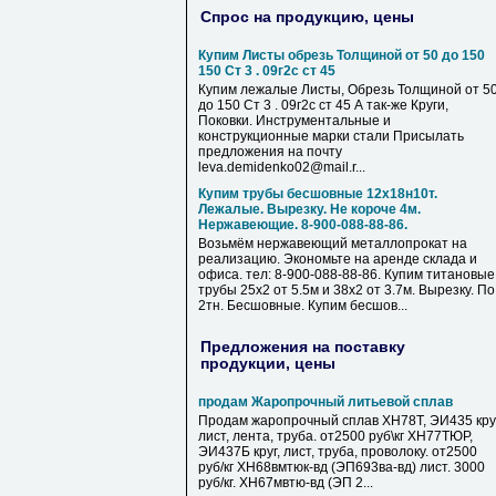
Спрос на продукцию, цены
Купим Листы обрезь Толщиной от 50 до 150
150 Ст 3 . 09г2с ст 45
Купим лежалые Листы, Обрезь Толщиной от 5
до 150 Ст 3 . 09г2с ст 45 А так-же Круги,
Поковки. Инструментальные и
конструкционные марки стали Присылать
предложения на почту
leva.demidenko02@mail.r...
Купим трубы бесшовные 12х18н10т.
Лежалые. Вырезку. Не короче 4м.
Нержавеющие. 8-900-088-88-86.
Возьмём нержавеющий металлопрокат на
реализацию. Экономьте на аренде склада и
офиса. тел: 8-900-088-88-86. Купим титановые
трубы 25х2 от 5.5м и 38х2 от 3.7м. Вырезку. По
2тн. Бесшовные. Купим бесшов...
Предложения на поставку
продукции, цены
продам Жаропрочный литьевой сплав
Продам жаропрочный сплав ХН78Т, ЭИ435 круг
лист, лента, труба. от2500 руб\кг ХН77ТЮР,
ЭИ437Б круг, лист, труба, проволоку. от2500
руб/кг ХН68вмтюк-вд (ЭП693ва-вд) лист. 3000
руб/кг. ХН67мвтю-вд (ЭП 2...