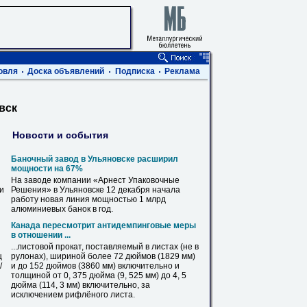
овля
Доска объявлений
Подписка
Реклама
вск
Новости и события
Баночный завод в
Ульяновске
расширил
мощности на 67%
На заводе компании «Арнест Упаковочные
ви
Решения» в
Ульяновске
12 декабря начала
работу новая линия мощностью 1 млрд
алюминиевых банок в год.
Канада пересмотрит антидемпинговые меры
в отношении ...
...листовой прокат, поставляемый в
листах
(не в
ц
рулонах), шириной более 72 дюймов (1829 мм)
/
и до 152 дюймов (3860 мм) включительно и
толщиной от 0, 375 дюйма (9, 525 мм) до 4, 5
дюйма (114, 3 мм) включительно, за
исключением
рифлёного
листа
.