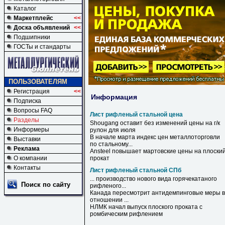
Каталог
Маркетплейс
<<
Доска объявлений
<<
Подшипники
ГОСТы и стандарты
ПОЛЬЗОВАТЕЛЯМ
Регистрация
<<
Информация
Подписка
Вопросы FAQ
Лист рифленый стальной цена
Разделы
Shougang оставит без изменений
цены
на г/к
Информеры
рулон для июля
В начале марта индекс
цен
металлоторговли
Выставки
по
стальному
...
Реклама
Ansteel повышает мартовские
цены
на плоски
О компании
прокат
Контакты
Лист рифленый стальной СПб
... производство нового вида горячекатаного
Поиск по сайту
рифленого
...
Канада пересмотрит антидемпинговые меры в
отношении ...
НЛМК начал выпуск плоского проката с
ромбическим рифлением