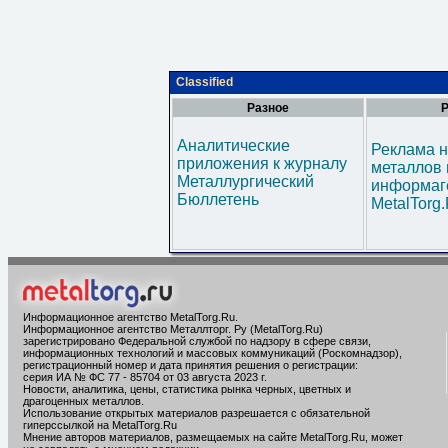
Classified
Разное
Р
Аналитические
Реклама н
приложения к журналу
металлов 
Металлургический
информаг
Бюллетень
MetalTorg
Информационное агентство MetalTorg.Ru
.
Информационное агентство Металлторг. Ру (MetalTorg.Ru)
зарегистрировано Федеральной службой по надзору в сфере связи,
информационных технологий и массовых коммуникаций (Роскомнадзор),
регистрационный номер и дата принятия решения о регистрации:
серия ИА № ФС 77 - 85704 от 03 августа 2023 г.
Новости, аналитика, цены, статистика рынка черных, цветных и
драгоценных металлов.
Использование открытых материалов разрешается с обязательной
гиперссылкой на MetalTorg.Ru
Мнение авторов материалов, размещаемых на сайте MetalTorg.Ru, может