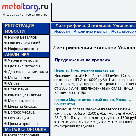
РЕГИСТРАЦИЯ
Лист рифленый стальной Ульяновск
НОВОСТИ
Новости
Аналитика и цены
Металлоторг
Рынка металлов
Новости компаний
Лист рифленый стальной Ульяно
Информагентства
АНАЛИТИКА
Предложения на продажу
Черные металлы
Цветные металлы
Никель, Никеле-рениевый сплав
Драгоценные металлы
Никелевую трубу НП-2. от 6000 руб/кг. Сетка
Металлолом
никелевая НП-2. от 6000 руб/кг Никель прокат
Сырье
лента, лист, круг, проволока, труба НП2; НП0э
от 3500 руб/кг Никеле-рениевый сплав НР-10
Статистика
ВП круг, лента. Sus...
Индекс цен России
продам Медно-никелевый сплав, Монель,
Мировые цены
Константан.
Цены на биржах
Прокат из сплава медно-никелевого НМ40А:
Вопрос месяца
круг, лист, труба от 2500 руб/кг. Монель НМЖМ
28-2, 5-1, 5 круг, лист, лента, труба. от 1800 руб
Публикации
кг Сетка Монель НМЖМц 28-2, 5-1, 5 тканная,
Цены и прогнозы
фильтровая прядковая...
МЕТАЛЛОТОРГОВЛЯ
Металлоторговля