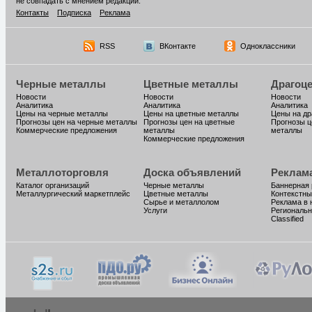
не совпадать с мнением редакции.
Контакты
Подписка
Реклама
RSS
ВКонтакте
Одноклассники
Черные металлы
Цветные металлы
Драгоц
Новости
Новости
Новости
Аналитика
Аналитика
Аналитика
Цены на черные металлы
Цены на цветные металлы
Цены на д
Прогнозы цен на черные металлы
Прогнозы цен на цветные
Прогнозы ц
Коммерческие предложения
металлы
металлы
Коммерческие предложения
Металлоторговля
Доска объявлений
Реклам
Каталог организаций
Черные металлы
Баннерная
Металлургический маркетплейс
Цветные металлы
Контекстны
Сырье и металлолом
Реклама в 
Услуги
Региональн
Classified