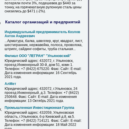
потеряли почти 3%, подешевев до $440 за
тонну, на горячекатаную рулонную сталь цены
снизились до $471 (-2%).
Каталог организаций и предприятий
0
Индивидуальный предприниматель Козлов
Антон Андреевич
...Арматура, балка, швеллер, круг, квадрат,
лист
,
шестигранник, нержавейка, полоса, проволока,
штрипс, сайдинг-софиты, труба
стальная
...
Филиал ООО "ЛЕГРАН" "Ульяновский"
Юридический адрес: 432072, г.
Ульяновск
,
проезд Инженерный 30-й, дом 51, комн 1.
Телефон: +7 (8422) 675220. Факс: Сайт: E-mail:
Дата изменения информации: 16 Сентябрь
2021 года.
АлМет
Юридический адрес: 432072, г.
Ульяновск
, 24
проезд Инженерный, д.3. Телефон: +7 (8422)
250648. Факс: Сайт: E-mail: Дата изменения
информации: 13 Октябрь 2021 года.
Промышленная Инвестиционная Группа
,
Юридический адрес: 432059, Ульяновская
область, г.
Ульяновск
, б-р Киевский д.8, кв.5.
Телефон: +7 (8422) 714121. Факс: Сайт: E-mail:
Дата изменения информации: 18 Май 2022
года.