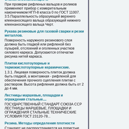
При проверке
рифленых
вальцов и роликов
применяют прибор с измерительным
наконечником НГП-8 класса 0 по ГОСТ 11007.
3.5.Параллельность образующей верхнего
клеенаносящего вальца образующей нижнего
клеенаносящего вальца Черт.
Рукава резиновые для газовой сварки и резки
металлов.
Поверхность наружного резинового слоя
должна быть гладкой или
рифленой
без
пузырей, отслоений и оголенных участков
силового каркаса. Допускаются отпечатки
рисунка нитей каркаса.
Плитки кислотоупорные и
термокислотоупорные керамические.
1.3.1. Лицевая поверхность плиток должна
быть гладкой, а монтажная -
рифленой
для
обеспечения прочного сцепления плитки с
раствором. Высота рифления должна быть от 2
до 4 мм.
Лестницы маршевые, площадки и
ограждения
стальные
....
ГОСУДАРСТВЕННЫЙ СТАНДАРТ СОЮЗА ССР
ЛЕСТНИЦЫ МАРШЕВЫЕ, ПЛОЩАДКИ И
ОГРАЖДЕНИЯ
СТАЛЬНЫЕ
ТЕХНИЧЕСКИЕ
УСЛОВИЯ ГОСТ 23120-78...
Резина. Методы определения плотности
Стандарт не распространяется на пористые