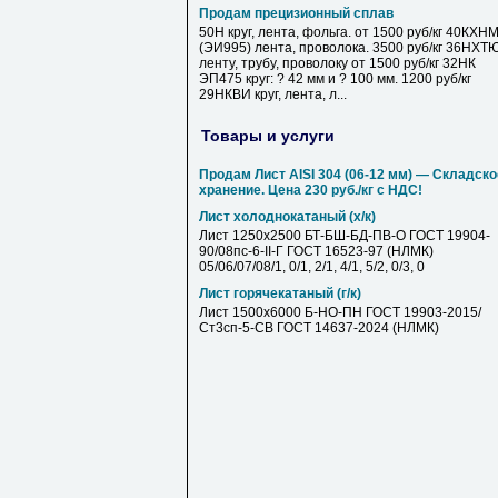
Продам прецизионный сплав
50Н круг, лента, фольга. от 1500 руб/кг 40КХН
(ЭИ995) лента, проволока. 3500 руб/кг 36НХТ
ленту, трубу, проволоку от 1500 руб/кг 32НК
ЭП475 круг: ? 42 мм и ? 100 мм. 1200 руб/кг
29НКВИ круг, лента, л...
Товары и услуги
Продам Лист AISI 304 (06-12 мм) — Складско
хранение. Цена 230 руб./кг с НДС!
Лист холоднокатаный (х/к)
Лист 1250х2500 БТ-БШ-БД-ПВ-О ГОСТ 19904-
90/08пс-6-II-Г ГОСТ 16523-97 (НЛМК)
05/06/07/08/1, 0/1, 2/1, 4/1, 5/2, 0/3, 0
Лист горячекатаный (г/к)
Лист 1500х6000 Б-НО-ПН ГОСТ 19903-2015/
Ст3сп-5-СВ ГОСТ 14637-2024 (НЛМК)