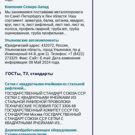
Компания Северо-Запад
М
Мы занимаемся поставками металлопроката
Ю
по Санкт-Петербургу и Лен области. Наш
сортамент: арматура, балка, катанка, квадрат,
круг,
лист
гк,
лист
рифленый
,
лист
пвл,
лист
хк,
полоса, профиль сварной, труба вгп, труба
оцинкованная, труба профильная...
Ульяновские автокомпоненты
Юридический адрес: 432072, Россия,
е
Ульяновская область, город
Ульяновск
, пр-д
Инженерный 44-й, дом 11. Телефон: +7 (8422)
273325. Факс: Сайт: E-mail: Дата изменения
информации: 08 Май 2024 года.
ГОСТы, ТУ, стандарты
Сетки с квадратными ячейками из
стальной
рифленой
...
ГОСУДАРСТВЕННЫЙ СТАНДАРТ СОЮЗА ССР
СЕТКИ С КВАДРАТНЫМИ ЯЧЕЙКАМИ ИЗ
СТАЛЬНОЙ
РИФЛЕНОЙ
ПРОВОЛОКИ
ТЕХНИЧЕСКИЕ УСЛОВИЯ ГОСТ 3306-88
ГОСУДАРСТВЕННЫЙ КОМИТЕТ СССР ПО
СТАНДАРТАМ Москва ГОСУДАРСТВЕННЫЙ
СТАНДАРТ СОЮЗА ССР СЕТКИ С
КВАДРАТНЫМИ ЯЧЕЙКАМИ ИЗ...
Деревообрабатывающее оборудование.
Станки клеенаносящие ...