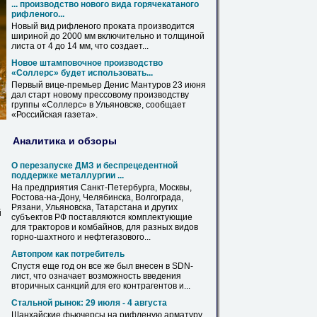
... производство нового вида горячекатаного
рифленого
...
Новый вид
рифленого
проката производится
шириной до 2000 мм включительно и толщиной
листа
от 4 до 14 мм, что создает...
Новое штамповочное производство
«Соллерс» будет использовать...
Первый вице-премьер Денис Мантуров 23 июня
дал старт новому прессовому производству
группы «Соллерс» в
Ульяновске
, сообщает
«Российская газета».
Аналитика и обзоры
О перезапуске ДМЗ и беспрецедентной
поддержке металлургии ...
На предприятия Санкт-Петербурга, Москвы,
Ростова-на-Дону, Челябинска, Волгограда,
Рязани,
Ульяновска
, Татарстана и других
й
субъектов РФ поставляются комплектующие
для тракторов и комбайнов, для разных видов
горно-шахтного и нефтегазового...
Автопром как потребитель
Спустя еще год он все же был внесен в SDN-
лист
, что означает возможность введения
вторичных санкций для его контрагентов и...
Стальной
рынок: 29 июля - 4 августа
Шанхайские фьючерсы на
рифленую
арматуру