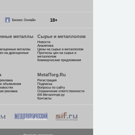
18+
Бизнес Онлайн
енные металлы
Сырье и металлолом
Новости
Аналитика
рагоценные металлы
Цены на сырье и металлолом
ен на драгоценные
Прогнозы цен на сырье и
металлолом
Коммерческие предложения
а
MetalTorg.Ru
 реклама
Регистрация
е объявления
Подписка
новостях
Вопросы по сайту
ая реклама
Ограничение ответственности
ИА Металлторг.ру
Контакты