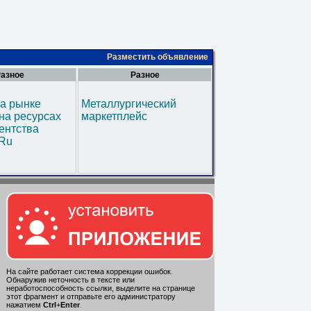
Разместить объявление
азное
Разное
а рынке
Металлургический
на ресурсах
маркетплейс
ентства
.Ru
На сайте работает система коррекции ошибок.
Обнаружив неточность в тексте или
неработоспособность ссылки, выделите на странице
этот фрагмент и отправьте его администратору
нажатием
Ctrl
+
Enter
.