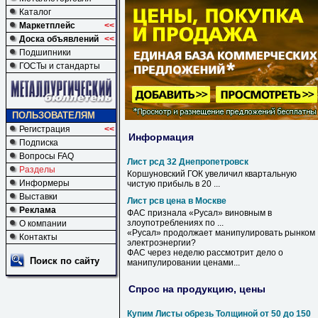
Каталог
Маркетплейс
<<
Доска объявлений
<<
Подшипники
ГОСТы и стандарты
ПОЛЬЗОВАТЕЛЯМ
Регистрация
<<
Информация
Подписка
Вопросы FAQ
Лист рсд 32 Днепропетровск
Разделы
Коршуновский ГОК увеличил квартальную
Информеры
чистую прибыль в 20 ...
Выставки
Лист рсв цена в Москве
Реклама
ФАС признала «Русал» виновным
в
злоупотреблениях по ...
О компании
«Русал» продолжает манипулировать рынком
Контакты
электроэнергии?
ФАС через неделю рассмотрит дело о
Поиск по сайту
манипулировании
ценами
...
Спрос на продукцию, цены
Купим Листы обрезь Толщиной от 50 до 150