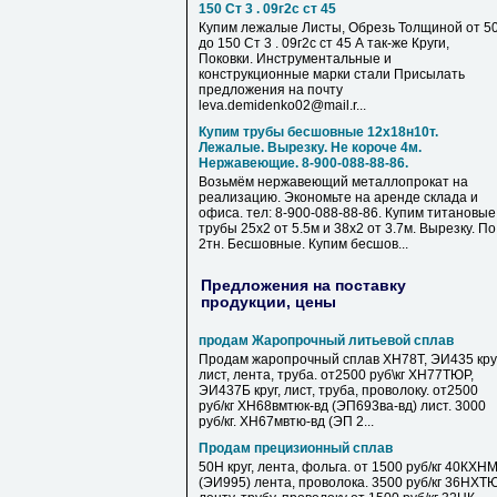
150 Ст 3 . 09г2с ст 45
Купим лежалые Листы, Обрезь Толщиной от 5
до 150 Ст 3 . 09г2с ст 45 А так-же Круги,
Поковки. Инструментальные и
конструкционные марки стали Присылать
предложения на почту
leva.demidenko02@mail.r...
Купим трубы бесшовные 12х18н10т.
Лежалые. Вырезку. Не короче 4м.
Нержавеющие. 8-900-088-88-86.
Возьмём нержавеющий металлопрокат на
реализацию. Экономьте на аренде склада и
офиса. тел: 8-900-088-88-86. Купим титановые
трубы 25х2 от 5.5м и 38х2 от 3.7м. Вырезку. По
2тн. Бесшовные. Купим бесшов...
Предложения на поставку
продукции, цены
продам Жаропрочный литьевой сплав
Продам жаропрочный сплав ХН78Т, ЭИ435 круг
лист, лента, труба. от2500 руб\кг ХН77ТЮР,
ЭИ437Б круг, лист, труба, проволоку. от2500
руб/кг ХН68вмтюк-вд (ЭП693ва-вд) лист. 3000
руб/кг. ХН67мвтю-вд (ЭП 2...
Продам прецизионный сплав
50Н круг, лента, фольга. от 1500 руб/кг 40КХН
(ЭИ995) лента, проволока. 3500 руб/кг 36НХТ