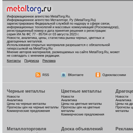
Информационное агентство MetalTorg.Ru
.
Информационное агентство Металлторг. Ру (MetalTorg.Ru)
зарегистрировано Федеральной службой по надзору в сфере связи,
информационных технологий и массовых коммуникаций (Роскомнадзор),
регистрационный номер и дата принятия решения о регистрации:
серия ИА № ФС 77 - 85704 от 03 августа 2023 г.
Новости, аналитика, цены, статистика рынка черных, цветных и
драгоценных металлов.
Использование открытых материалов разрешается с обязательной
гиперссылкой на MetalTorg.Ru
Мнение авторов материалов, размещаемых на сайте MetalTorg.Ru, может
не совпадать с мнением редакции.
Контакты
Подписка
Реклама
RSS
ВКонтакте
Одноклассники
Черные металлы
Цветные металлы
Драгоц
Новости
Новости
Новости
Аналитика
Аналитика
Аналитика
Цены на черные металлы
Цены на цветные металлы
Цены на д
Прогнозы цен на черные металлы
Прогнозы цен на цветные
Прогнозы ц
Коммерческие предложения
металлы
металлы
Коммерческие предложения
Металлоторговля
Доска объявлений
Реклам