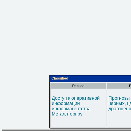
Classified
Разное
Р
Доступ к оперативной
Прогнозы 
информации
черных, ц
информагентства
драгоценн
Металлторг.ру