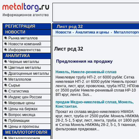
РЕГИСТРАЦИЯ
Лист рсд 32
НОВОСТИ
Новости
Аналитика и цены
Металлоторг
Рынка металлов
Новости компаний
Лист рсд 32
Информагентства
АНАЛИТИКА
Предложения на продажу
Черные металлы
Цветные металлы
Никель, Никеле-рениевый сплав
Драгоценные металлы
Никелевую трубу НП-2. от 6000 руб/кг. Сетка
Металлолом
никелевая НП-2. от 6000 руб/кг Никель прокат
Сырье
лента, лист, круг, проволока, труба НП2; НП0э
от 3500 руб/кг Никеле-рениевый сплав НР-10
Статистика
ВП круг, лента. Sus...
Индекс цен России
продам Медно-никелевый сплав, Монель,
Мировые цены
Константан.
Цены на биржах
Прокат из сплава медно-никелевого НМ40А:
Вопрос месяца
круг, лист, труба от 2500 руб/кг. Монель НМЖМ
28-2, 5-1, 5 круг, лист, лента, труба. от 1800 руб
Публикации
кг Сетка Монель НМЖМц 28-2, 5-1, 5 тканная,
Цены и прогнозы
фильтровая прядковая...
МЕТАЛЛОТОРГОВЛЯ
Металлоторговля