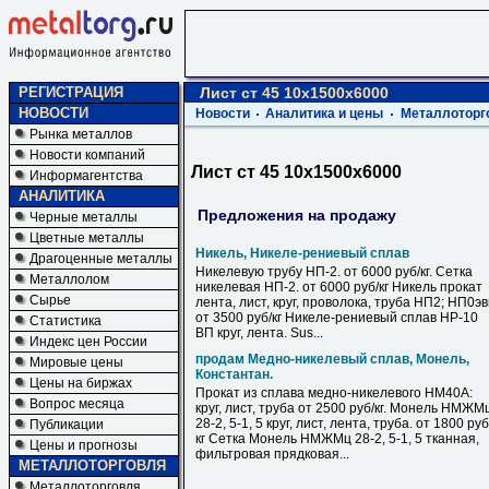
РЕГИСТРАЦИЯ
Лист ст 45 10х1500х6000
НОВОСТИ
Новости
Аналитика и цены
Металлоторг
Рынка металлов
Новости компаний
Лист ст 45 10х1500х6000
Информагентства
АНАЛИТИКА
Предложения на продажу
Черные металлы
Цветные металлы
Никель, Никеле-рениевый сплав
Драгоценные металлы
Никелевую трубу НП-2. от 6000 руб/кг. Сетка
Металлолом
никелевая НП-2. от 6000 руб/кг Никель прокат
Сырье
лента, лист, круг, проволока, труба НП2; НП0э
от 3500 руб/кг Никеле-рениевый сплав НР-10
Статистика
ВП круг, лента. Sus...
Индекс цен России
продам Медно-никелевый сплав, Монель,
Мировые цены
Константан.
Цены на биржах
Прокат из сплава медно-никелевого НМ40А:
Вопрос месяца
круг, лист, труба от 2500 руб/кг. Монель НМЖМ
28-2, 5-1, 5 круг, лист, лента, труба. от 1800 руб
Публикации
кг Сетка Монель НМЖМц 28-2, 5-1, 5 тканная,
Цены и прогнозы
фильтровая прядковая...
МЕТАЛЛОТОРГОВЛЯ
Металлоторговля