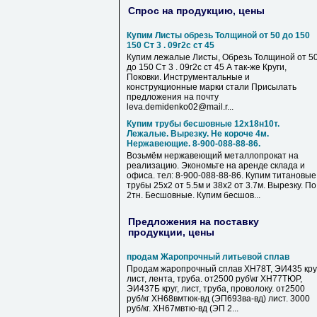
Спрос на продукцию, цены
Купим Листы обрезь Толщиной от 50 до 150
150 Ст 3 . 09г2с ст 45
Купим лежалые Листы, Обрезь Толщиной от 5
до 150 Ст 3 . 09г2с ст 45 А так-же Круги,
Поковки. Инструментальные и
конструкционные марки стали Присылать
предложения на почту
leva.demidenko02@mail.r...
Купим трубы бесшовные 12х18н10т.
Лежалые. Вырезку. Не короче 4м.
Нержавеющие. 8-900-088-88-86.
Возьмём нержавеющий металлопрокат на
реализацию. Экономьте на аренде склада и
офиса. тел: 8-900-088-88-86. Купим титановые
трубы 25х2 от 5.5м и 38х2 от 3.7м. Вырезку. По
2тн. Бесшовные. Купим бесшов...
Предложения на поставку
продукции, цены
продам Жаропрочный литьевой сплав
Продам жаропрочный сплав ХН78Т, ЭИ435 круг
лист, лента, труба. от2500 руб\кг ХН77ТЮР,
ЭИ437Б круг, лист, труба, проволоку. от2500
руб/кг ХН68вмтюк-вд (ЭП693ва-вд) лист. 3000
руб/кг. ХН67мвтю-вд (ЭП 2...