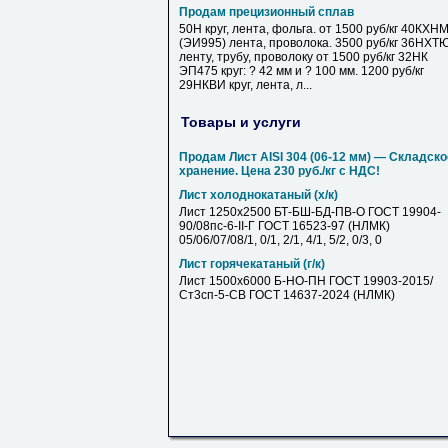
Продам прецизионный сплав
50Н круг, лента, фольга. от 1500 руб/кг 40КХН
(ЭИ995) лента, проволока. 3500 руб/кг 36НХТ
ленту, трубу, проволоку от 1500 руб/кг 32НК
ЭП475 круг: ? 42 мм и ? 100 мм. 1200 руб/кг
29НКВИ круг, лента, л...
Товары и услуги
Продам Лист AISI 304 (06-12 мм) — Складско
хранение. Цена 230 руб./кг с НДС!
Лист холоднокатаный (х/к)
Лист 1250х2500 БТ-БШ-БД-ПВ-О ГОСТ 19904-
90/08пс-6-II-Г ГОСТ 16523-97 (НЛМК)
05/06/07/08/1, 0/1, 2/1, 4/1, 5/2, 0/3, 0
Лист горячекатаный (г/к)
Лист 1500х6000 Б-НО-ПН ГОСТ 19903-2015/
Ст3сп-5-СВ ГОСТ 14637-2024 (НЛМК)