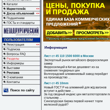
Каталог
Маркетплейс
<<
Доска объявлений
<<
Подшипники
ГОСТы и стандарты
ПОЛЬЗОВАТЕЛЯМ
Регистрация
<<
Информация
Подписка
Вопросы FAQ
Лист ст 45 110 1500 6000 в Москве
Разделы
Экспортный рынок китайского ферросилиция
Информеры
замер
Ферросилиций
в
Китае дешевеет из-за
Выставки
снижения тендерных цен
Реклама
Волгоградский алюминиевый завод перейдет
О компании
на производство ...
Контакты
Лист ст 45 10mm
Новый ГОСТ Р на алюминий для ж/д вагонов
Поиск по сайту
вступит в действие ...
За год сводный индекс цен металлоторговли п
стальному ...
Сингапурская биржа первой начнет торги
железной рудой?