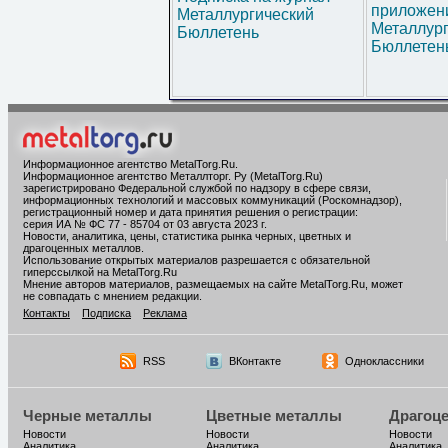
приложени
Металлургический
Металлур
Бюллетень
Бюллетен
Информационное агентство MetalTorg.Ru
.
Информационное агентство Металлторг. Ру (MetalTorg.Ru)
зарегистрировано Федеральной службой по надзору в сфере связи,
информационных технологий и массовых коммуникаций (Роскомнадзор),
регистрационный номер и дата принятия решения о регистрации:
серия ИА № ФС 77 - 85704 от 03 августа 2023 г.
Новости, аналитика, цены, статистика рынка черных, цветных и
драгоценных металлов.
Использование открытых материалов разрешается с обязательной
гиперссылкой на MetalTorg.Ru
Мнение авторов материалов, размещаемых на сайте MetalTorg.Ru, может
не совпадать с мнением редакции.
Контакты
Подписка
Реклама
RSS
ВКонтакте
Одноклассники
Черные металлы
Цветные металлы
Драгоц
Новости
Новости
Новости
Аналитика
Аналитика
Аналитика