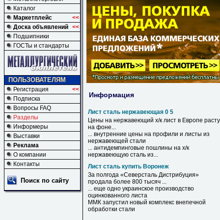
Каталог
Маркетплейс
<<
Доска объявлений
<<
Подшипники
ГОСТы и стандарты
ПОЛЬЗОВАТЕЛЯМ
Регистрация
<<
Информация
Подписка
Вопросы FAQ
Лист сталь нержавеющая 0 5
Разделы
Цены на
нержавеющий
х/к
лист
в Европе расту
Информеры
на фоне...
... внутренние цены на профили и
листы
из
Выставки
нержавеющей
стали
Реклама
... антидемпинговые пошлины на х/к
О компании
нержавеющую
сталь
из...
Контакты
Лист сталь купить Воронеж
За полгода «Северсталь Дистрибуция»
Поиск по сайту
продала более 800 тысяч ...
... еще одно украинское производство
оцинкованного
листа
ММК запустил новый комплекс внепечной
обработки
стали