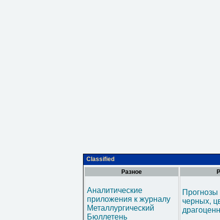
Classified
Разное
Р
Аналитические
Прогнозы 
приложения к журналу
черных, ц
Металлургический
драгоценн
Бюллетень