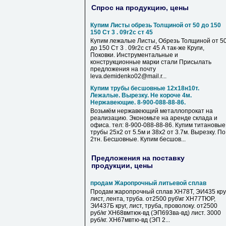
Спрос на продукцию, цены
Купим Листы обрезь Толщиной от 50 до 150
150 Ст 3 . 09г2с ст 45
Купим лежалые Листы, Обрезь Толщиной от 5
до 150 Ст 3 . 09г2с ст 45 А так-же Круги,
Поковки. Инструментальные и
конструкционные марки стали Присылать
предложения на почту
leva.demidenko02@mail.r...
Купим трубы бесшовные 12х18н10т.
Лежалые. Вырезку. Не короче 4м.
Нержавеющие. 8-900-088-88-86.
Возьмём нержавеющий металлопрокат на
реализацию. Экономьте на аренде склада и
офиса. тел: 8-900-088-88-86. Купим титановые
трубы 25х2 от 5.5м и 38х2 от 3.7м. Вырезку. По
2тн. Бесшовные. Купим бесшов...
Предложения на поставку
продукции, цены
продам Жаропрочный литьевой сплав
Продам жаропрочный сплав ХН78Т, ЭИ435 круг
лист, лента, труба. от2500 руб\кг ХН77ТЮР,
ЭИ437Б круг, лист, труба, проволоку. от2500
руб/кг ХН68вмтюк-вд (ЭП693ва-вд) лист. 3000
руб/кг. ХН67мвтю-вд (ЭП 2...