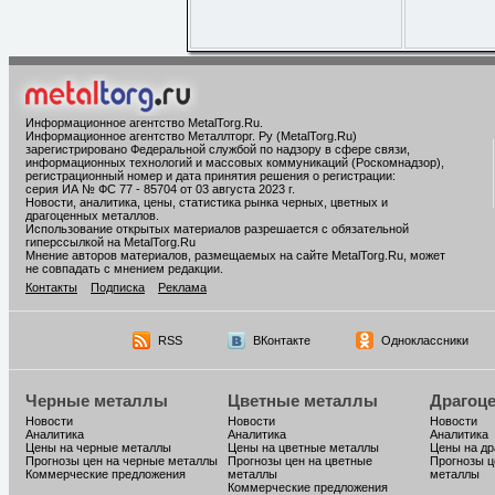
Информационное агентство MetalTorg.Ru
.
Информационное агентство Металлторг. Ру (MetalTorg.Ru)
зарегистрировано Федеральной службой по надзору в сфере связи,
информационных технологий и массовых коммуникаций (Роскомнадзор),
регистрационный номер и дата принятия решения о регистрации:
серия ИА № ФС 77 - 85704 от 03 августа 2023 г.
Новости, аналитика, цены, статистика рынка черных, цветных и
драгоценных металлов.
Использование открытых материалов разрешается с обязательной
гиперссылкой на MetalTorg.Ru
Мнение авторов материалов, размещаемых на сайте MetalTorg.Ru, может
не совпадать с мнением редакции.
Контакты
Подписка
Реклама
RSS
ВКонтакте
Одноклассники
Черные металлы
Цветные металлы
Драгоц
Новости
Новости
Новости
Аналитика
Аналитика
Аналитика
Цены на черные металлы
Цены на цветные металлы
Цены на д
Прогнозы цен на черные металлы
Прогнозы цен на цветные
Прогнозы ц
Коммерческие предложения
металлы
металлы
Коммерческие предложения