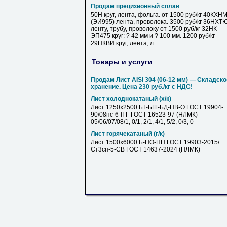
Продам прецизионный сплав
50Н круг, лента, фольга. от 1500 руб/кг 40КХН
(ЭИ995) лента, проволока. 3500 руб/кг 36НХТ
ленту, трубу, проволоку от 1500 руб/кг 32НК
ЭП475 круг: ? 42 мм и ? 100 мм. 1200 руб/кг
29НКВИ круг, лента, л...
Товары и услуги
Продам Лист AISI 304 (06-12 мм) — Складско
хранение. Цена 230 руб./кг с НДС!
Лист холоднокатаный (х/к)
Лист 1250х2500 БТ-БШ-БД-ПВ-О ГОСТ 19904-
90/08пс-6-II-Г ГОСТ 16523-97 (НЛМК)
05/06/07/08/1, 0/1, 2/1, 4/1, 5/2, 0/3, 0
Лист горячекатаный (г/к)
Лист 1500х6000 Б-НО-ПН ГОСТ 19903-2015/
Ст3сп-5-СВ ГОСТ 14637-2024 (НЛМК)