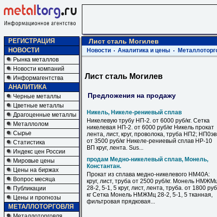
РЕГИСТРАЦИЯ
Лист сталь Могилев
НОВОСТИ
Новости
Аналитика и цены
Металлоторг
Рынка металлов
Новости компаний
Лист сталь Могилев
Информагентства
АНАЛИТИКА
Предложения на продажу
Черные металлы
Цветные металлы
Никель, Никеле-рениевый сплав
Драгоценные металлы
Никелевую трубу НП-2. от 6000 руб/кг. Сетка
Металлолом
никелевая НП-2. от 6000 руб/кг Никель прокат
Сырье
лента, лист, круг, проволока, труба НП2; НП0э
от 3500 руб/кг Никеле-рениевый сплав НР-10
Статистика
ВП круг, лента. Sus...
Индекс цен России
продам Медно-никелевый сплав, Монель,
Мировые цены
Константан.
Цены на биржах
Прокат из сплава медно-никелевого НМ40А:
Вопрос месяца
круг, лист, труба от 2500 руб/кг. Монель НМЖМ
28-2, 5-1, 5 круг, лист, лента, труба. от 1800 руб
Публикации
кг Сетка Монель НМЖМц 28-2, 5-1, 5 тканная,
Цены и прогнозы
фильтровая прядковая...
МЕТАЛЛОТОРГОВЛЯ
Металлоторговля