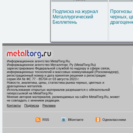
Подписка на журнал
Прогнозы 
Металлургический
черных, ц
Бюллетень
драгоценн
Информационное агентство MetalTorg.Ru
.
Информационное агентство Металлторг. Ру (MetalTorg.Ru)
зарегистрировано Федеральной службой по надзору в сфере связи,
информационных технологий и массовых коммуникаций (Роскомнадзор),
регистрационный номер и дата принятия решения о регистрации:
серия ИА № ФС 77 - 85704 от 03 августа 2023 г.
Новости, аналитика, цены, статистика рынка черных, цветных и
драгоценных металлов.
Использование открытых материалов разрешается с обязательной
гиперссылкой на MetalTorg.Ru
Мнение авторов материалов, размещаемых на сайте MetalTorg.Ru, может
не совпадать с мнением редакции.
Контакты
Подписка
Реклама
RSS
ВКонтакте
Одноклассники