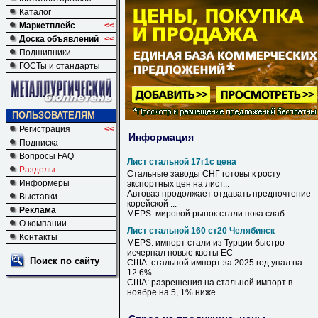
Каталог
Маркетплейс
<<
Доска объявлений
<<
Подшипники
ГОСТы и стандарты
ПОЛЬЗОВАТЕЛЯМ
Регистрация
<<
Информация
Подписка
Вопросы FAQ
Лист стальной 17г1с цена
Разделы
Стальные
заводы СНГ готовы к росту
Информеры
экспортных
цен
на
лист
...
Автоваз продолжает отдавать предпочтение
Выставки
корейской ...
Реклама
MEPS: мировой рынок стали пока слаб
О компании
Лист стальной 160 ст20 Челябинск
Контакты
MEPS: импорт стали из Турции быстро
исчерпал новые квоты ЕС
Поиск по сайту
США:
стальной
импорт за 2025 год упал на
12.6%
США: разрешения на
стальной
импорт в
ноябре на 5, 1% ниже...