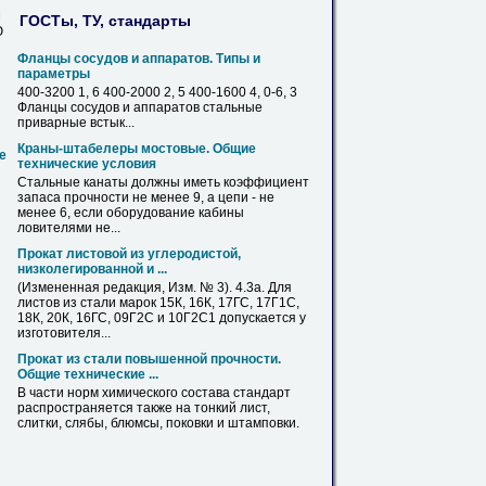
М
ГОСТы, ТУ, стандарты
Ю
Фланцы сосудов и аппаратов. Типы и
параметры
400-3200 1, 6 400-2000 2, 5 400-1600 4, 0-6, 3
Фланцы сосудов и аппаратов
стальные
приварные встык...
Краны-штабелеры мостовые. Общие
е
технические условия
Стальные
канаты должны иметь коэффициент
запаса прочности не менее 9, а цепи - не
менее 6, если оборудование кабины
ловителями не...
Прокат листовой из углеродистой,
низколегированной и ...
(Измененная редакция, Изм. № 3). 4.3а. Для
листов
из стали марок 15К, 16К, 17ГС,
17Г1С
,
18К, 20К, 16ГС, 09Г2С и 10Г2С1 допускается у
изготовителя...
Прокат из стали повышенной прочности.
Общие технические ...
В части норм химического состава стандарт
распространяется также на тонкий
лист
,
слитки, слябы, блюмсы, поковки и штамповки.