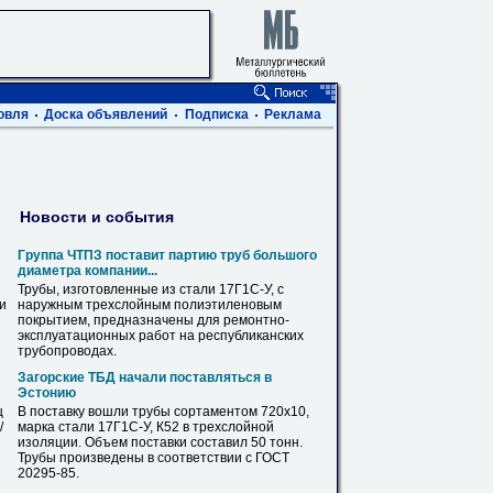
овля
Доска объявлений
Подписка
Реклама
Новости и события
Группа ЧТПЗ поставит партию труб большого
диаметра компании...
Трубы, изготовленные из стали
17Г1С
-У, с
ви
наружным трехслойным полиэтиленовым
покрытием, предназначены для ремонтно-
эксплуатационных работ на республиканских
трубопроводах.
Загорские ТБД начали поставляться в
Эстонию
ц
В поставку вошли трубы сортаментом 720х10,
/
марка стали
17Г1С
-У, К52 в трехслойной
изоляции. Объем поставки составил 50 тонн.
Трубы произведены в соответствии с ГОСТ
20295-85.