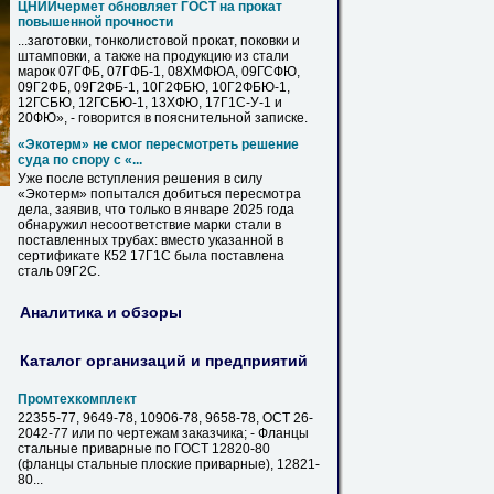
ЦНИИчермет обновляет ГОСТ на прокат
повышенной прочности
...заготовки, тонколистовой прокат, поковки и
штамповки, а также на продукцию из стали
марок 07ГФБ, 07ГФБ-1, 08ХМФЮА, 09ГСФЮ,
09Г2ФБ, 09Г2ФБ-1, 10Г2ФБЮ, 10Г2ФБЮ-1,
12ГСБЮ, 12ГСБЮ-1, 13ХФЮ,
17Г1С
-У-1 и
20ФЮ», - говорится в пояснительной записке.
«Экотерм» не смог пересмотреть решение
суда по спору с «...
Уже после вступления решения в силу
«Экотерм» попытался добиться пересмотра
дела, заявив, что только в январе 2025 года
обнаружил несоответствие марки стали в
поставленных трубах: вместо указанной в
сертификате К52
17Г1С
была поставлена
сталь 09Г2С.
Аналитика и обзоры
Каталог организаций и предприятий
Промтехкомплект
22355-77, 9649-78, 10906-78, 9658-78, ОСТ 26-
2042-77 или по чертежам заказчика; - Фланцы
стальные
приварные по ГОСТ 12820-80
(фланцы
стальные
плоские приварные), 12821-
80...