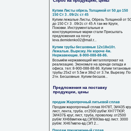
Спрос на продукцию, цены
Купим Листы обрезь Толщиной от 50 до 150
150 Ст 3 . 09г2с ст 45
Купим лежалые Листы, Обрезь Толщиной от 5
до 150 Ст 3 . 09г2с ст 45 А так-же Круги,
Поковки. Инструментальные и
конструкционные марки стали Присылать
предложения на почту
leva.demidenko02@mail.r...
Купим трубы бесшовные 12х18н10т.
Лежалые. Вырезку. Не короче 4м.
Нержавеющие. 8-900-088-88-86.
Возьмём нержавеющий металлопрокат на
реализацию. Экономьте на аренде склада и
офиса. тел: 8-900-088-88-86. Купим титановые
трубы 25х2 от 5.5м и 38х2 от 3.7м. Вырезку. По
2тн. Бесшовные. Купим бесшов...
Предложения на поставку
продукции, цены
продам Жаропрочный литьевой сплав
Продам жаропрочный сплав ХН78Т, ЭИ435 круг
лист, лента, труба. от2500 руб\кг ХН77ТЮР,
ЭИ437Б круг, лист, труба, проволоку. от2500
руб/кг ХН68вмтюк-вд (ЭП693ва-вд) лист. 3000
руб/кг. ХН67мвтю-вд (ЭП 2...
Продам прецизионный сплав