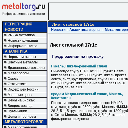
РЕГИСТРАЦИЯ
Лист стальной 17г1с
НОВОСТИ
Новости
Аналитика и цены
Металлоторг
Рынка металлов
Новости компаний
Лист стальной 17г1с
Информагентства
АНАЛИТИКА
Предложения на продажу
Черные металлы
Цветные металлы
Никель, Никеле-рениевый сплав
Драгоценные металлы
Никелевую трубу НП-2. от 6000 руб/кг. Сетка
Металлолом
никелевая НП-2. от 6000 руб/кг Никель прокат
Сырье
лента, лист, круг, проволока, труба НП2; НП0э
от 3500 руб/кг Никеле-рениевый сплав НР-10
Статистика
ВП круг, лента. Sus...
Индекс цен России
продам Медно-никелевый сплав, Монель,
Мировые цены
Константан.
Цены на биржах
Прокат из сплава медно-никелевого НМ40А:
Вопрос месяца
круг, лист, труба от 2500 руб/кг. Монель НМЖМ
28-2, 5-1, 5 круг, лист, лента, труба. от 1800 руб
Публикации
кг Сетка Монель НМЖМц 28-2, 5-1, 5 тканная,
Цены и прогнозы
фильтровая прядковая...
МЕТАЛЛОТОРГОВЛЯ
Металлоторговля