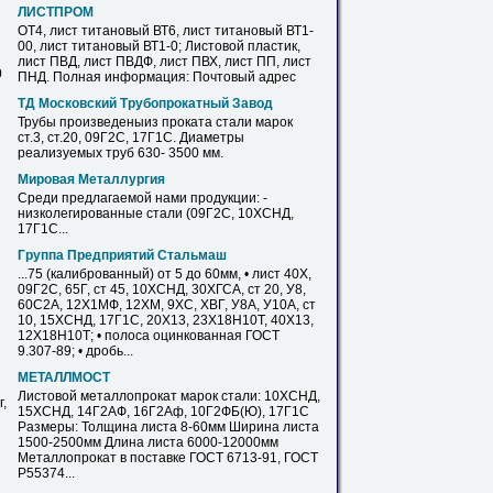
ЛИСТПРОМ
ОТ4,
лист
титановый ВТ6,
лист
титановый ВТ1-
00,
лист
титановый ВТ1-0; Листовой пластик,
лист
ПВД,
лист
ПВДФ,
лист
ПВХ,
лист
ПП,
лист
0
ПНД. Полная информация: Почтовый адрес
ТД Московский Трубопрокатный Завод
Трубы произведеныиз проката стали марок
ст.3, ст.20, 09Г2С,
17Г1С
. Диаметры
реализуемых труб 630- 3500 мм.
Мировая Металлургия
Среди предлагаемой нами продукции: -
низколегированные стали (09Г2С, 10ХСНД,
17Г1С
...
Группа Предприятий Стальмаш
...75 (калиброванный) от 5 до 60мм, •
лист
40Х,
09Г2С, 65Г, ст 45, 10ХСНД, 30ХГСА, ст 20, У8,
60С2А, 12Х1МФ, 12ХМ, 9ХС, ХВГ, У8А, У10А, ст
10, 15ХСНД,
17Г1С
, 20Х13, 23Х18Н10Т, 40Х13,
12Х18Н10Т; • полоса оцинкованная ГОСТ
9.307-89; • дробь...
МЕТАЛЛМОСТ
Листовой металлопрокат марок стали: 10ХСНД,
,
15ХСНД, 14Г2АФ, 16Г2Аф, 10Г2ФБ(Ю),
17Г1С
Размеры: Толщина
листа
8-60мм Ширина
листа
1500-2500мм Длина
листа
6000-12000мм
Металлопрокат в поставке ГОСТ 6713-91, ГОСТ
Р55374...