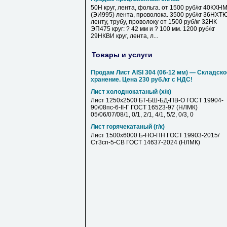
50Н круг, лента, фольга. от 1500 руб/кг 40КХН
(ЭИ995) лента, проволока. 3500 руб/кг 36НХТ
ленту, трубу, проволоку от 1500 руб/кг 32НК
ЭП475 круг: ? 42 мм и ? 100 мм. 1200 руб/кг
29НКВИ круг, лента, л...
Товары и услуги
Продам Лист AISI 304 (06-12 мм) — Складско
хранение. Цена 230 руб./кг с НДС!
Лист холоднокатаный (х/к)
Лист 1250х2500 БТ-БШ-БД-ПВ-О ГОСТ 19904-
90/08пс-6-II-Г ГОСТ 16523-97 (НЛМК)
05/06/07/08/1, 0/1, 2/1, 4/1, 5/2, 0/3, 0
Лист горячекатаный (г/к)
Лист 1500х6000 Б-НО-ПН ГОСТ 19903-2015/
Ст3сп-5-СВ ГОСТ 14637-2024 (НЛМК)