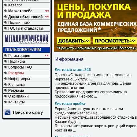
Каталог
Маркетплейс
<<
Доска объявлений
<<
Подшипники
ГОСТы и стандарты
ПОЛЬЗОВАТЕЛЯМ
Регистрация
<<
Информация
Подписка
Вопросы FAQ
Листовая сталь 245
Разделы
Проект «Сталарис» по импортозамещению
Информеры
нержавеющих труб ...
... к реконструкции агрегата для повышения
Выставки
прочности
стали
Реклама
Британские предприятия согласились на
О компании
подорожания черного ...
Контакты
Листовая пробка
Европейские покупатели стали начали
Поиск по сайту
складировать запасы на ...
Несущие конструкции строящегося стадиона в
Казани будут ...
Ruukki сможет удовлетворить растущий спрос
России на ...