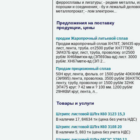
ферросплавы и лигатуры; - редкие металлы, и
порошки и соединения; - бу и лежалый делово
металлопрокат; - лом электронн...
Предложения на поставку
продукции, цены
продам Жаропрочный литьевой сплав
Продам жаропрочный сплав ХН78Т, ЭИ435 круг
лист, лента, труба. от2500 руб\кг ХН77ТЮР,
ЭИ437Б круг, лист, труба, проволоку. от2500
руб/кг ХН68вмтюк-вд (ЭП693ва-вд) лист. 3000
руб/кг. ХН67мвтю-вд (ЭП 2...
Продам прецизионный сплав
50Н круг, лента, фольга. от 1500 руб/кг 40КХН
(ЭИ995) лента, проволока. 3500 руб/кг 36НХТ
ленту, трубу, проволоку от 1500 руб/кг 32НК
ЭП475 круг: ? 42 мм и ? 100 мм. 1200 руб/кг
29НКВИ круг, лента, л...
Товары и услуги
Штрипс листовой ШЛгк К60 3123 15,3
В наличии 17, 84634 тн (цена без учета НДС)
Штрипс листовой ШЛгк К60 3108 20
В наличии 5, 883 тн (цена без учета НДС)
Штрипс листовой ШЛгк 09Г2С 3780 12