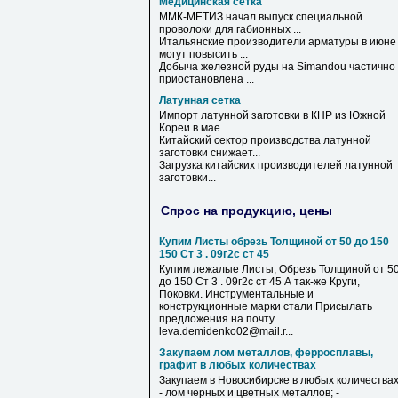
Медицинская сетка
ММК-МЕТИЗ начал выпуск специальной
проволоки для габионных ...
Итальянские производители арматуры в июне
могут повысить ...
Добыча железной руды на Simandou частично
приостановлена ...
Латунная сетка
Импорт
латунной
заготовки в КНР из Южной
Кореи в мае...
Китайский сектор производства
латунной
заготовки снижает...
Загрузка китайских производителей
латунной
заготовки...
Спрос на продукцию, цены
Купим Листы обрезь Толщиной от 50 до 150
150 Ст 3 . 09г2с ст 45
Купим лежалые Листы, Обрезь Толщиной от 5
до 150 Ст 3 . 09г2с ст 45 А так-же Круги,
Поковки. Инструментальные и
конструкционные марки стали Присылать
предложения на почту
leva.demidenko02@mail.r...
Закупаем лом металлов, ферросплавы,
графит в любых количествах
Закупаем в Новосибирске в любых количествах
- лом черных и цветных металлов; -