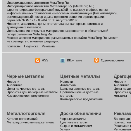
Информационное агентство MetalTorg.Ru
.
Информационное агентство Металлторг. Ру (MetalTorg.Ru)
зарегистрировано Федеральной службой по надзору в сфере связи,
информационных технологий и массовых коммуникаций (Роскомнадзор),
регистрационный номер и дата принятия решения о регистрации:
серия ИА № ФС 77 - 85704 от 03 августа 2023 г.
Новости, аналитика, цены, статистика рынка черных, цветных и
драгоценных металлов.
Использование открытых материалов разрешается с обязательной
гиперссылкой на MetalTorg.Ru
Мнение авторов материалов, размещаемых на сайте MetalTorg.Ru, может
не совпадать с мнением редакции.
Контакты
Подписка
Реклама
RSS
ВКонтакте
Одноклассники
Черные металлы
Цветные металлы
Драгоц
Новости
Новости
Новости
Аналитика
Аналитика
Аналитика
Цены на черные металлы
Цены на цветные металлы
Цены на д
Прогнозы цен на черные металлы
Прогнозы цен на цветные
Прогнозы ц
Коммерческие предложения
металлы
металлы
Коммерческие предложения
Металлоторговля
Доска объявлений
Реклам
Каталог организаций
Черные металлы
Баннерная
Металлургический маркетплейс
Цветные металлы
Контекстны
Сырье и металлолом
Реклама в 
Услуги
Региональн