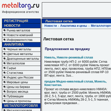
РЕГИСТРАЦИЯ
Листовая сетка
НОВОСТИ
Новости
Аналитика и цены
Металлоторг
Рынка металлов
Новости компаний
Листовая сетка
Информагентства
АНАЛИТИКА
Предложения на продажу
Черные металлы
Цветные металлы
Никель, Никеле-рениевый сплав
Драгоценные металлы
Никелевую трубу НП-2. от 6000 руб/кг. Сетка
Металлолом
никелевая НП-2. от 6000 руб/кг Никель прокат
Сырье
лента, лист, круг, проволока, труба НП2; НП0э
от 3500 руб/кг Никеле-рениевый сплав НР-10
Статистика
ВП круг, лента. Sus...
Индекс цен России
продам Медно-никелевый сплав, Монель,
Мировые цены
Константан.
Цены на биржах
Прокат из сплава медно-никелевого НМ40А:
Вопрос месяца
круг, лист, труба от 2500 руб/кг. Монель НМЖМ
28-2, 5-1, 5 круг, лист, лента, труба. от 1800 руб
Публикации
кг Сетка Монель НМЖМц 28-2, 5-1, 5 тканная,
Цены и прогнозы
фильтровая прядковая...
МЕТАЛЛОТОРГОВЛЯ
Металлоторговля