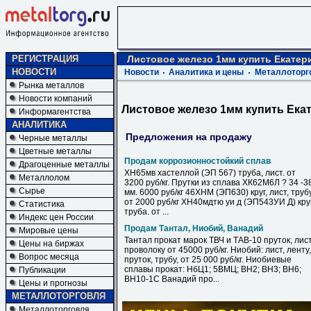
РЕГИСТРАЦИЯ
Листовое железо 1мм купить Екатер
НОВОСТИ
Новости
Аналитика и цены
Металлоторг
Рынка металлов
Новости компаний
Листовое железо 1мм купить Ека
Информагентства
АНАЛИТИКА
Предложения на продажу
Черные металлы
Цветные металлы
Продам коррозионностойкий сплав
Драгоценные металлы
ХН65мв хастеллой (ЭП 567) труба, лист. от
Металлолом
3200 руб/кг. Прутки из сплава ХК62М6Л ? 34 -3
Сырье
мм. 6000 руб/кг 46ХНМ (ЭП630) круг, лист, труб
от 2000 руб/кг ХН40мдтю уи д (ЭП543УИ Д) круг
Статистика
труба. от ...
Индекс цен России
Продам Тантал, Ниобий, Ванадий
Мировые цены
Тантал прокат марок ТВЧ и ТАВ-10 пруток, лист
Цены на биржах
проволоку от 45000 руб/кг. Ниобий: лист, ленту,
Вопрос месяца
пруток, трубу, от 25 000 руб/кг. Ниобиевые
сплавы прокат: НбЦ1; 5ВМЦ; ВН2; ВН3; ВН6;
Публикации
ВН10-1С Ванадий про...
Цены и прогнозы
МЕТАЛЛОТОРГОВЛЯ
Металлоторговля