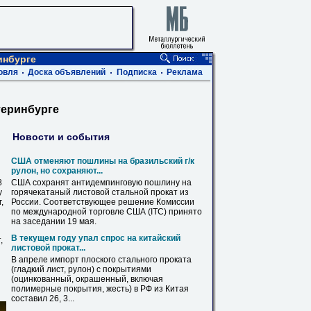
инбурге
овля
Доска объявлений
Подписка
Реклама
теринбурге
Новости и события
США отменяют пошлины на бразильский г/к
рулон, но сохраняют...
8
США сохранят антидемпинговую пошлину на
у
горячекатаный
листовой
стальной прокат из
,
России. Соответствующее решение Комиссии
по международной торговле США (ITC) принято
на заседании 19 мая.
В текущем году упал спрос на китайский
,
листовой
прокат...
В апреле импорт плоского стального проката
(гладкий лист, рулон) с покрытиями
(оцинкованный, окрашенный, включая
полимерные покрытия, жесть) в РФ из Китая
составил 26, 3...