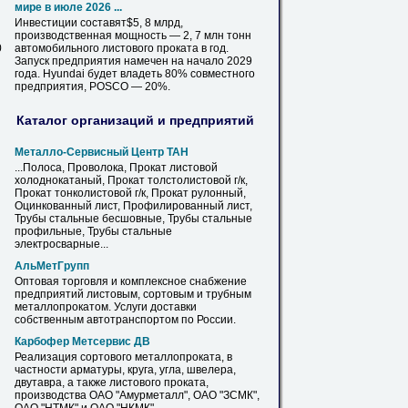
мире в июле 2026 ...
Инвестиции составят$5, 8 млрд,
производственная мощность — 2, 7 млн тонн
0
автомобильного
листового
проката в год.
Запуск предприятия намечен на начало 2029
года. Hyundai будет владеть 80% совместного
предприятия, POSCO — 20%.
Каталог организаций и предприятий
Металло-Сервисный Центр ТАН
...Полоса, Проволока, Прокат
листовой
холоднокатаный, Прокат толстолистовой г/к,
Прокат тонколистовой г/к, Прокат рулонный,
Оцинкованный лист, Профилированный лист,
Трубы стальные бесшовные, Трубы стальные
профильные, Трубы стальные
электросварные...
АльМетГрупп
Оптовая торговля и комплексное снабжение
предприятий
листовым
, сортовым и трубным
металлопрокатом. Услуги доставки
собственным автотранспортом по России.
Карбофер Метсервис ДВ
Реализация сортового металлопроката, в
частности арматуры, круга, угла, швелера,
двутавра, а также
листового
проката,
производства ОАО "Амурметалл", ОАО "ЗСМК",