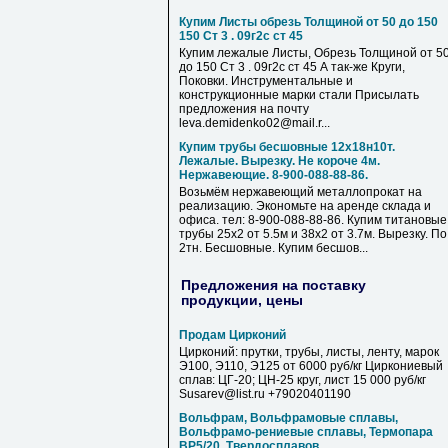
Купим Листы обрезь Толщиной от 50 до 150
150 Ст 3 . 09г2с ст 45
Купим лежалые Листы, Обрезь Толщиной от 5
до 150 Ст 3 . 09г2с ст 45 А так-же Круги,
Поковки. Инструментальные и
конструкционные марки стали Присылать
предложения на почту
leva.demidenko02@mail.r...
Купим трубы бесшовные 12х18н10т.
Лежалые. Вырезку. Не короче 4м.
Нержавеющие. 8-900-088-88-86.
Возьмём нержавеющий металлопрокат на
реализацию. Экономьте на аренде склада и
офиса. тел: 8-900-088-88-86. Купим титановые
трубы 25х2 от 5.5м и 38х2 от 3.7м. Вырезку. По
2тн. Бесшовные. Купим бесшов...
Предложения на поставку
продукции, цены
Продам Цирконий
Цирконий: прутки, трубы, листы, ленту, марок
Э100, Э110, Э125 от 6000 руб/кг Циркониевый
сплав: ЦГ-20; ЦН-25 круг, лист 15 000 руб/кг
Susarev@list.ru +79020401190
Вольфрам, Вольфрамовые сплавы,
Вольфрамо-рениевые сплавы, Термопара
ВР5/20, Твердосплавов