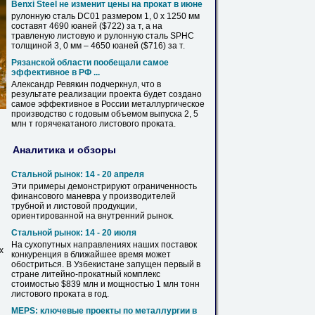
Benxi Steel не изменит цены на прокат в июне
рулонную сталь DC01 размером 1, 0 x 1250 мм
составят 4690 юаней ($722) за т, а на
травленую
листовую
и рулонную сталь SPHC
толщиной 3, 0 мм – 4650 юаней ($716) за т.
Рязанской области пообещали самое
эффективное в РФ ...
Александр Ревякин подчеркнул, что в
результате реализации проекта будет создано
самое эффективное в России металлургическое
производство с годовым объемом выпуска 2, 5
млн т горячекатаного
листового
проката.
Аналитика и обзоры
Стальной рынок: 14 - 20 апреля
Эти примеры демонстрируют ограниченность
финансового маневра у производителей
трубной и
листовой
продукции,
ориентированной на внутренний рынок.
Стальной рынок: 14 - 20 июля
На сухопутных направлениях наших поставок
х
конкуренция в ближайшее время может
обостриться. В Узбекистане запущен первый в
стране литейно-прокатный комплекс
стоимостью $839 млн и мощностью 1 млн тонн
листового
проката в год.
MEPS: ключевые проекты по металлургии в