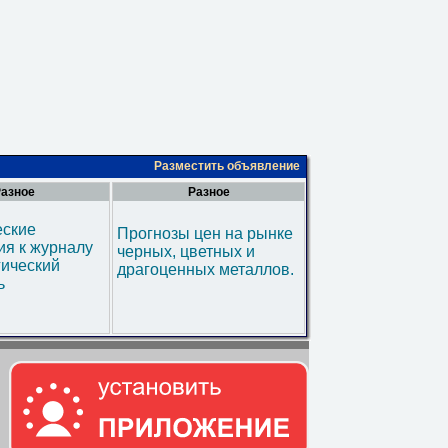
Разместить объявление
азное
Разное
еские
Прогнозы цен на рынке
я к журналу
черных, цветных и
гический
драгоценных металлов.
ь