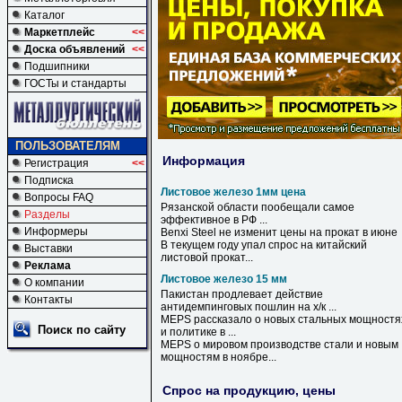
Каталог
Маркетплейс
<<
Доска объявлений
<<
Подшипники
ГОСТы и стандарты
ПОЛЬЗОВАТЕЛЯМ
Информация
Регистрация
<<
Подписка
Листовое железо 1мм цена
Вопросы FAQ
Рязанской области пообещали самое
Разделы
эффективное в РФ ...
Информеры
Benxi Steel не изменит
цены
на прокат в июне
В текущем году упал спрос на китайский
Выставки
листовой
прокат...
Реклама
Листовое железо 15 мм
О компании
Пакистан продлевает действие
Контакты
антидемпинговых пошлин на х/к ...
MEPS рассказало о новых стальных мощностя
Поиск по сайту
и политике в ...
MEPS о мировом производстве стали и новым
мощностям в ноябре...
Спрос на продукцию, цены