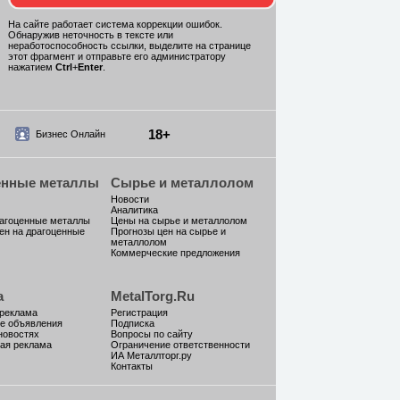
На сайте работает система коррекции ошибок.
Обнаружив неточность в тексте или
неработоспособность ссылки, выделите на странице
этот фрагмент и отправьте его администратору
нажатием
Ctrl
+
Enter
.
18+
Бизнес Онлайн
енные металлы
Сырье и металлолом
Новости
Аналитика
рагоценные металлы
Цены на сырье и металлолом
ен на драгоценные
Прогнозы цен на сырье и
металлолом
Коммерческие предложения
а
MetalTorg.Ru
 реклама
Регистрация
е объявления
Подписка
новостях
Вопросы по сайту
ая реклама
Ограничение ответственности
ИА Металлторг.ру
Контакты