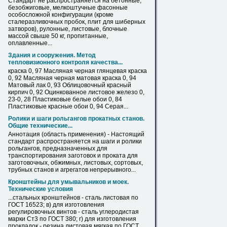
Стандарт не распространяется на бетонные,
безобжиговые, мелкоштучные фасонные
особосложной конфигурации (кроме
сталеразливочных пробок, плит для шиберных
затворов), рулонные,
листовые
, блочные
массой свыше 50 кг, пропитанные,
оплавленные...
Здания и сооружения. Метод
тепловизионного контроля качества...
краска 0, 97 Масляная черная глянцевая краска
0, 92 Масляная черная матовая краска 0, 94
Матовый лак 0, 93 Облицовочный красный
кирпич 0, 92 Оцинкованное
листовое
железо
0,
23-0, 28 Пластиковые белые обои 0, 84
Пластиковые красные обои 0, 94 Серая...
Ролики и шаги рольгангов прокатных станов.
Общие технические...
Аннотация (область применения) - Настоящий
стандарт распространяется на шаги и ролики
рольгангов, предназначенных для
транспортирования заготовок и проката для
заготовочных, обжимных,
листовых
, сортовых,
трубных станов и агрегатов непрерывного...
Кронштейны для умывальников и моек.
Технические условия
...стальных кронштейнов - сталь
листовая
по
ГОСТ 16523; в) для изготовления
регулировочных винтов - сталь углеродистая
марки Ст3 по ГОСТ 380; г) для изготовления
прокладок - резина
листовая
мягкая по ГОСТ