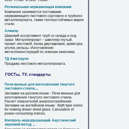
ОАО "НТМК" и ОАО "НКМК".
Региональная нержавеющая компания
Компания занимается поставками
-
нержавеющего
листового
сортового и трубного
металлопроката, также теплоустойчивых марок
стали.
Алмиэр
Широкий ассортимент труб со склада и под
заказ. Металлопрокат – швеллер гнутый,
прокат
листовой
, балка двутавровая, арматура,
уголок, рельсы. Изготовление
металлоконструкций по эскизам заказчика.
ТД Аметгрупп
Продажа
листового
металлопроката.
ГОСТы, ТУ, стандарты
Печи ванные для изготовления тянутого
листового
стекла....
Заглавие на русском языке - Печи ванные для
изготовления тянутого
листового
стекла.
Расчет показателей энергопотребления.
Заглавие на английском языке - Bath type ovens
for making drawn sheet glass. Calculation of
power-consuming indices.
Контроль неразрушающий. Акустический
звуковой метод ...