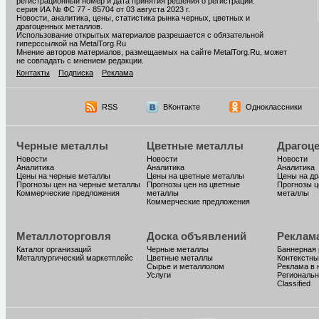
регистрационный номер и дата принятия решения о регистрации:
серия ИА № ФС 77 - 85704 от 03 августа 2023 г.
Новости, аналитика, цены, статистика рынка черных, цветных и
драгоценных металлов.
Использование открытых материалов разрешается с обязательной
гиперссылкой на MetalTorg.Ru
Мнение авторов материалов, размещаемых на сайте MetalTorg.Ru, может
не совпадать с мнением редакции.
Контакты
Подписка
Реклама
RSS
ВКонтакте
Одноклассники
Черные металлы
Цветные металлы
Драгоц
Новости
Новости
Новости
Аналитика
Аналитика
Аналитика
Цены на черные металлы
Цены на цветные металлы
Цены на д
Прогнозы цен на черные металлы
Прогнозы цен на цветные
Прогнозы ц
Коммерческие предложения
металлы
металлы
Коммерческие предложения
Металлоторговля
Доска объявлений
Реклам
Каталог организаций
Черные металлы
Баннерная
Металлургический маркетплейс
Цветные металлы
Контекстны
Сырье и металлолом
Реклама в 
Услуги
Региональн
Classified