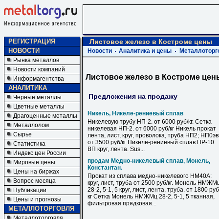
РЕГИСТРАЦИЯ
Листовое железо в Костроме цены
НОВОСТИ
Новости
Аналитика и цены
Металлоторг
Рынка металлов
Новости компаний
Листовое железо в Костроме цен
Информагентства
АНАЛИТИКА
Предложения на продажу
Черные металлы
Цветные металлы
Никель, Никеле-рениевый сплав
Драгоценные металлы
Никелевую трубу НП-2. от 6000 руб/кг. Сетка
Металлолом
никелевая НП-2. от 6000 руб/кг Никель прокат
Сырье
лента, лист, круг, проволока, труба НП2; НП0э
от 3500 руб/кг Никеле-рениевый сплав НР-10
Статистика
ВП круг, лента. Sus...
Индекс цен России
продам Медно-никелевый сплав, Монель,
Мировые цены
Константан.
Цены на биржах
Прокат из сплава медно-никелевого НМ40А:
Вопрос месяца
круг, лист, труба от 2500 руб/кг. Монель НМЖМ
28-2, 5-1, 5 круг, лист, лента, труба. от 1800 руб
Публикации
кг Сетка Монель НМЖМц 28-2, 5-1, 5 тканная,
Цены и прогнозы
фильтровая прядковая...
МЕТАЛЛОТОРГОВЛЯ
Металлоторговля