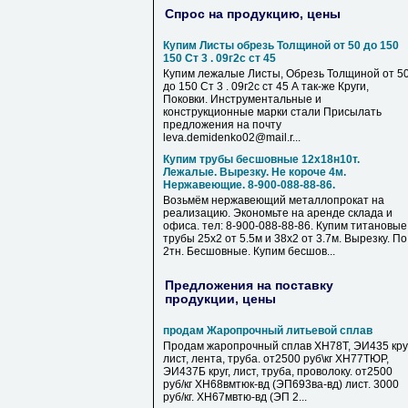
Спрос на продукцию, цены
Купим Листы обрезь Толщиной от 50 до 150
150 Ст 3 . 09г2с ст 45
Купим лежалые Листы, Обрезь Толщиной от 5
до 150 Ст 3 . 09г2с ст 45 А так-же Круги,
Поковки. Инструментальные и
конструкционные марки стали Присылать
предложения на почту
leva.demidenko02@mail.r...
Купим трубы бесшовные 12х18н10т.
Лежалые. Вырезку. Не короче 4м.
Нержавеющие. 8-900-088-88-86.
Возьмём нержавеющий металлопрокат на
реализацию. Экономьте на аренде склада и
офиса. тел: 8-900-088-88-86. Купим титановые
трубы 25х2 от 5.5м и 38х2 от 3.7м. Вырезку. По
2тн. Бесшовные. Купим бесшов...
Предложения на поставку
продукции, цены
продам Жаропрочный литьевой сплав
Продам жаропрочный сплав ХН78Т, ЭИ435 круг
лист, лента, труба. от2500 руб\кг ХН77ТЮР,
ЭИ437Б круг, лист, труба, проволоку. от2500
руб/кг ХН68вмтюк-вд (ЭП693ва-вд) лист. 3000
руб/кг. ХН67мвтю-вд (ЭП 2...