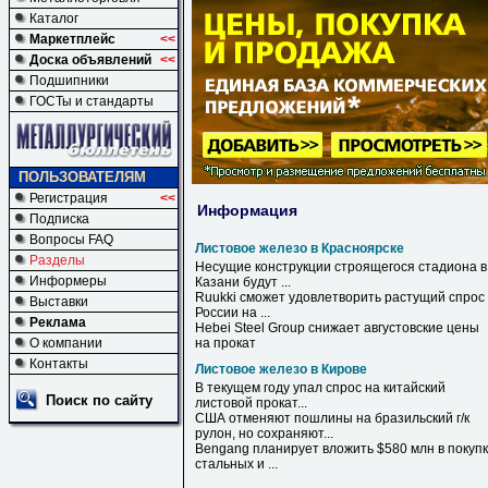
Каталог
Маркетплейс
<<
Доска объявлений
<<
Подшипники
ГОСТы и стандарты
ПОЛЬЗОВАТЕЛЯМ
Регистрация
<<
Информация
Подписка
Вопросы FAQ
Листовое железо в Красноярске
Разделы
Несущие конструкции строящегося стадиона
в
Информеры
Казани будут ...
Ruukki сможет удовлетворить растущий спрос
Выставки
России на ...
Реклама
Hebei Steel Group снижает августовские цены
О компании
на прокат
Контакты
Листовое железо в Кирове
В
текущем году упал спрос на китайский
Поиск по сайту
листовой
прокат...
США отменяют пошлины на бразильский г/к
рулон, но сохраняют...
Bengang планирует вложить $580 млн
в
покупк
стальных и ...