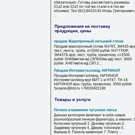
обязательно. Готовы рассмотреть размеры
21х2 или 22х2 по той же стали и в тех же
объемах. Тел (921)9410130 Игорь Григорьевич
...
Предложения на поставку
продукции, цены
продам Жаропрочный литьевой сплав
Продам жаропрочный сплав ХН78Т, ЭИ435 круг
лист, лента, труба. от2500 руб\кг ХН77ТЮР,
ЭИ437Б круг, лист, труба, проволоку. от2500
руб/кг ХН68вмтюк-вд (ЭП693ва-вд) лист. 3000
руб/кг. ХН67мвтю-вд (ЭП 2...
Продам Интерметаллинд, НИТИНОЛ
Продам Интерметаллинд, НИТИНОЛ
Интерметаллинд круг ВИТ-1 и НТ47. ТН-1К
НИТИНОЛ круг, труба, проволока. 3500 руб/кг.
Susarev@list.ru +79020401190
Товары и услуги
Печное и каминное чугунное литье
Данная категория включает в себя самую
разнообразную печную фурнитуру, а именно: 1
Колосник чугунный 2. Духовку чугунную 3.
Задвижку чугунную 4. Дверку топочную 5.
Вьюшку 6. Панель каминную 7. Плиту ...