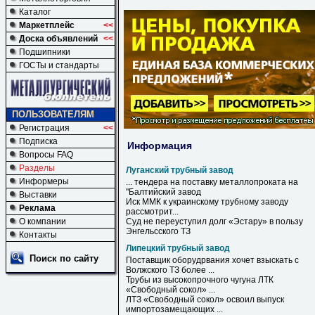
Каталог
Маркетплейс
<<
Доска объявлений
<<
Подшипники
ГОСТы и стандарты
ПОЛЬЗОВАТЕЛЯМ
Регистрация
<<
Подписка
Информация
Вопросы FAQ
Разделы
Луганский трубный завод
Информеры
... тендера на поставку металлопроката на
"Балтийский
завод
Выставки
Иск ММК к украинскому
трубному
заводу
Реклама
рассмотрит...
О компании
Суд не переуступил долг «Эстару» в пользу
Энгельсского ТЗ
Контакты
Липецкий трубный завод
Поиск по сайту
Поставщик оборудрвания хочет взыскать с
Волжского ТЗ более ...
Трубы из высокопрочного чугуна ЛТК
«Свободный сокол» ...
ЛТЗ «Свободный сокол» освоил выпуск
импортозамещающих ...