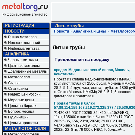
РЕГИСТРАЦИЯ
Литые трубы
НОВОСТИ
Новости
Аналитика и цены
Металлоторг
Рынка металлов
Новости компаний
Литые трубы
Информагентства
АНАЛИТИКА
Предложения на продажу
Черные металлы
Цветные металлы
продам Медно-никелевый сплав, Монель,
Драгоценные металлы
Константан.
Металлолом
Прокат из сплава медно-никелевого НМ40А:
Сырье
круг, лист, труба от 2500 руб/кг. Монель НМЖМ
28-2, 5-1, 5 круг, лист, лента, труба. от 1800 руб
Статистика
кг Сетка Монель НМЖМц 28-2, 5-1, 5 тканная,
Индекс цен России
фильтровая прядковая...
Мировые цены
Продам трубы и балки
Цены на биржах
57,89,114,159,168,219,273,325,377,426,530,63
Вопрос месяца
?1420х32 ГОСТ 20295-85, К60, ст.10г2ФБЮ,
11тн, 135000 с ндс Челябинск ?1220х17 ГОСТ
Публикации
20295-85, К56, 23тн, 2024г, 79 000 с НДC,
Цены и прогнозы
Челябинск ?1220х19 ГОСТ 10706-76, ст.09г2с,
МЕТАЛЛОТОРГОВЛЯ
2022г, 22, 8тн, 79 000 с НДC, Тобольск/Ч...
Металлоторговля