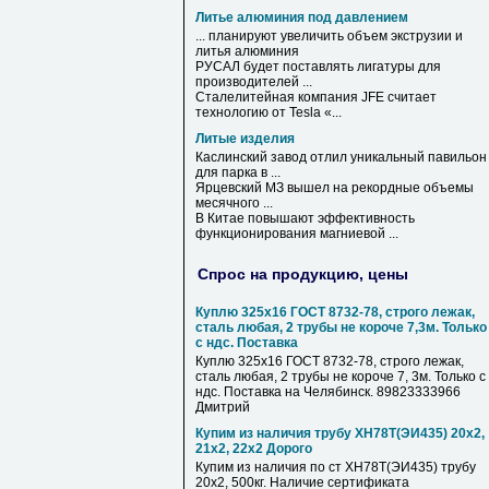
Литье алюминия под давлением
... планируют увеличить объем экструзии и
литья
алюминия
РУСАЛ будет поставлять лигатуры для
производителей ...
Сталелитейная компания JFE считает
технологию от Tesla «...
Литые изделия
Каслинский завод отлил уникальный павильон
для парка в ...
Ярцевский МЗ вышел на рекордные объемы
месячного ...
В Китае повышают эффективность
функционирования магниевой ...
Спрос на продукцию, цены
Куплю 325х16 ГОСТ 8732-78, строго лежак,
сталь любая, 2 трубы не короче 7,3м. Только
с ндс. Поставка
Куплю 325х16 ГОСТ 8732-78, строго лежак,
сталь любая, 2 трубы не короче 7, 3м. Только с
ндс. Поставка на Челябинск. 89823333966
Дмитрий
Купим из наличия трубу ХН78Т(ЭИ435) 20х2,
21х2, 22х2 Дорого
Купим из наличия по ст ХН78Т(ЭИ435) трубу
20х2, 500кг. Наличие сертификата