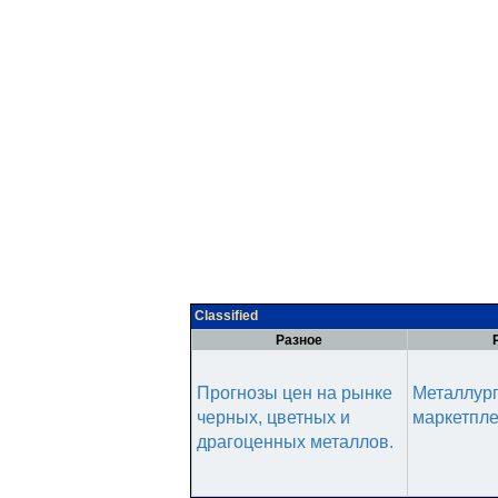
Classified
Разное
Прогнозы цен на рынке
Металлур
черных, цветных и
маркетпл
драгоценных металлов.