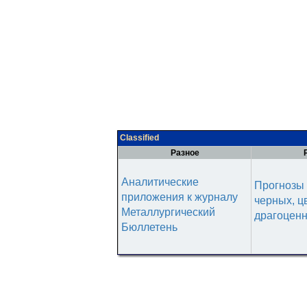
Classified
Разное
Аналитические
Прогнозы 
приложения к журналу
черных, ц
Металлургический
драгоценн
Бюллетень