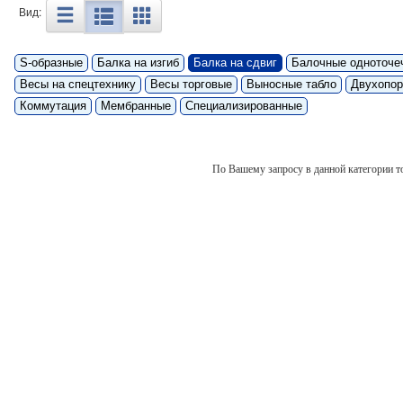
Вид:
S-образные
Балка на изгиб
Балка на сдвиг
Балочные одноточе
Весы на спецтехнику
Весы торговые
Выносные табло
Двухопор
Коммутация
Мембранные
Специализированные
По Вашему запросу в данной категории то