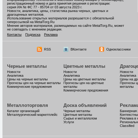
регистрационный номер и дата принятия решения о регистрации:
серия ИА № ФС 77 - 85704 от 03 августа 2023 г.
Новости, аналитика, цены, статистика рынка черных, цветных и
драгоценных металлов.
Использование открытых материалов разрешается с обязательной
гиперссылкой на MetalTorg.Ru
Мнение авторов материалов, размещаемых на сайте MetalTorg.Ru, может
не совпадать с мнением редакции.
Контакты
Подписка
Реклама
RSS
ВКонтакте
Одноклассники
Черные металлы
Цветные металлы
Драгоц
Новости
Новости
Новости
Аналитика
Аналитика
Аналитика
Цены на черные металлы
Цены на цветные металлы
Цены на д
Прогнозы цен на черные металлы
Прогнозы цен на цветные
Прогнозы ц
Коммерческие предложения
металлы
металлы
Коммерческие предложения
Металлоторговля
Доска объявлений
Реклам
Каталог организаций
Черные металлы
Баннерная
Металлургический маркетплейс
Цветные металлы
Контекстны
Сырье и металлолом
Реклама в 
Услуги
Региональн
Classified