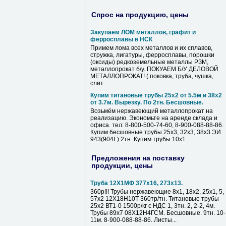
Спрос на продукцию, цены
Закупаем ЛОМ металлов, графит и
ферросплавы в НСК
Примем лома всех металлов и их сплавов,
стружка, лигатуры, ферросплавы, порошки
(оксиды) редкоземельные металлы РЗМ,
металлопрокат б/у. ПОКУАЕМ Б/У ДЕЛОВОЙ
МЕТАЛЛОПРОКАТ! ( поковка, труба, чушка,
слит...
Купим титановые трубы 25х2 от 5.5м и 38х2
от 3.7м. Вырезку. По 2тн. Бесшовные.
Возьмём нержавеющий металлопрокат на
реализацию. Экономьте на аренде склада и
офиса. тел: 8-800-500-74-60, 8-900-088-88-86.
Купим бесшовные трубы 25х3, 32х3, 38х3 ЭИ
943(904L) 2тн. Купим трубы 10х1...
Предложения на поставку
продукции, цены
Труба 12Х1МФ 377х16, 273х13.
360р!!! Трубы нержавеющие 8х1, 18х2, 25х1, 5,
57х2 12Х18Н10Т 360тр/тн. Титановые трубы
25х2 ВТ1-0 1500р/кг с НДС 1, 3тн. 2, 2-2, 4м.
Трубы 89х7 08Х12Н4ГСМ. Бесшовные. 9тн. 10-
11м. 8-900-088-88-86. Листы...