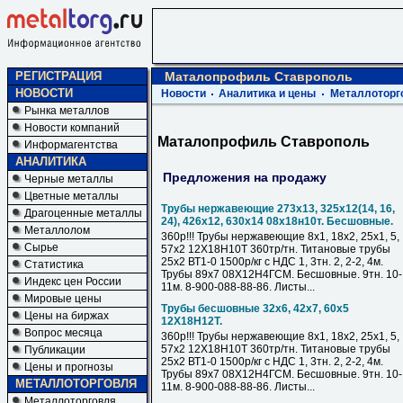
РЕГИСТРАЦИЯ
Маталопрофиль Ставрополь
НОВОСТИ
Новости
Аналитика и цены
Металлоторг
Рынка металлов
Новости компаний
Маталопрофиль Ставрополь
Информагентства
АНАЛИТИКА
Предложения на продажу
Черные металлы
Цветные металлы
Трубы нержавеющие 273х13, 325х12(14, 16,
Драгоценные металлы
24), 426х12, 630х14 08х18н10т. Бесшовные.
Металлолом
360р!!! Трубы нержавеющие 8х1, 18х2, 25х1, 5,
Сырье
57х2 12Х18Н10Т 360тр/тн. Титановые трубы
25х2 ВТ1-0 1500р/кг с НДС 1, 3тн. 2, 2-2, 4м.
Статистика
Трубы 89х7 08Х12Н4ГСМ. Бесшовные. 9тн. 10-
Индекс цен России
11м. 8-900-088-88-86. Листы...
Мировые цены
Трубы бесшовные 32х6, 42х7, 60х5
Цены на биржах
12Х18Н12Т.
Вопрос месяца
360р!!! Трубы нержавеющие 8х1, 18х2, 25х1, 5,
57х2 12Х18Н10Т 360тр/тн. Титановые трубы
Публикации
25х2 ВТ1-0 1500р/кг с НДС 1, 3тн. 2, 2-2, 4м.
Цены и прогнозы
Трубы 89х7 08Х12Н4ГСМ. Бесшовные. 9тн. 10-
МЕТАЛЛОТОРГОВЛЯ
11м. 8-900-088-88-86. Листы...
Металлоторговля