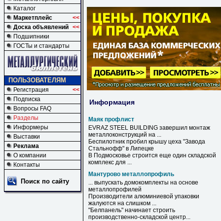
Каталог
Маркетплейс
<<
Доска объявлений
<<
Подшипники
ГОСТы и стандарты
ПОЛЬЗОВАТЕЛЯМ
Регистрация
<<
Подписка
Информация
Вопросы FAQ
Разделы
Маяк профлист
Информеры
EVRAZ STEEL BUILDING завершил монтаж
металлоконструкций на ...
Выставки
Беспилотник пробил крышу цеха "Завода
Реклама
Стальнофф" в Липецке
О компании
В Подмосковье строится еще один складской
комплекс для ...
Контакты
Мантурово металлопрофиль
Поиск по сайту
... выпускать домокомплекты на основе
металлопрофилей
Производители алюминиевой упаковки
жалуются на слишком ...
"Белпанель" начинает строить
производственно-складской центр...