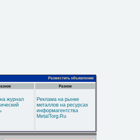
Разместить объявление
азное
Разное
на журнал
Реклама на рынке
гический
металлов на ресурсах
ь
информагентства
MetalTorg.Ru