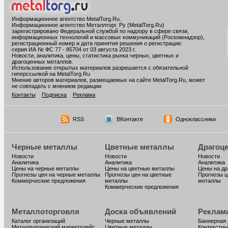
Информационное агентство MetalTorg.Ru
.
Информационное агентство Металлторг. Ру (MetalTorg.Ru)
зарегистрировано Федеральной службой по надзору в сфере связи,
информационных технологий и массовых коммуникаций (Роскомнадзор),
регистрационный номер и дата принятия решения о регистрации:
серия ИА № ФС 77 - 85704 от 03 августа 2023 г.
Новости, аналитика, цены, статистика рынка черных, цветных и
драгоценных металлов.
Использование открытых материалов разрешается с обязательной
гиперссылкой на MetalTorg.Ru
Мнение авторов материалов, размещаемых на сайте MetalTorg.Ru, может
не совпадать с мнением редакции.
Контакты
Подписка
Реклама
RSS
ВКонтакте
Одноклассники
Черные металлы
Цветные металлы
Драгоц
Новости
Новости
Новости
Аналитика
Аналитика
Аналитика
Цены на черные металлы
Цены на цветные металлы
Цены на д
Прогнозы цен на черные металлы
Прогнозы цен на цветные
Прогнозы ц
Коммерческие предложения
металлы
металлы
Коммерческие предложения
Металлоторговля
Доска объявлений
Реклам
Каталог организаций
Черные металлы
Баннерная
Металлургический маркетплейс
Цветные металлы
Контекстны