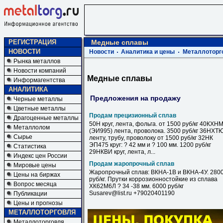
РЕГИСТРАЦИЯ
Медные сплавы
НОВОСТИ
Новости
Аналитика и цены
Металлоторг
Рынка металлов
Новости компаний
Медные сплавы
Информагентства
АНАЛИТИКА
Предложения на продажу
Черные металлы
Цветные металлы
Продам прецизионный сплав
Драгоценные металлы
50Н круг, лента, фольга. от 1500 руб/кг 40КХН
Металлолом
(ЭИ995) лента, проволока. 3500 руб/кг 36НХТ
Сырье
ленту, трубу, проволоку от 1500 руб/кг 32НК
ЭП475 круг: ? 42 мм и ? 100 мм. 1200 руб/кг
Статистика
29НКВИ круг, лента, л...
Индекс цен России
Продам жаропрочный сплав
Мировые цены
Жаропрочный сплав: ВКНА-1В и ВКНА-4У. 280
Цены на биржах
руб/кг. Прутки коррозионностойкие из сплава
Вопрос месяца
ХК62М6Л ? 34 -38 мм. 6000 руб/кг
Susarev@list.ru +79020401190
Публикации
Цены и прогнозы
МЕТАЛЛОТОРГОВЛЯ
Металлоторговля