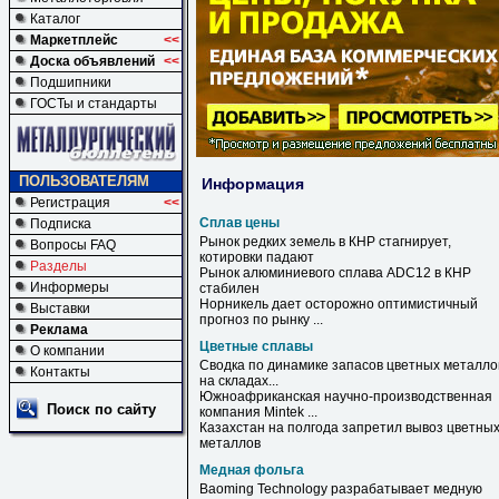
Каталог
Маркетплейс
<<
Доска объявлений
<<
Подшипники
ГОСТы и стандарты
ПОЛЬЗОВАТЕЛЯМ
Информация
Регистрация
<<
Сплав цены
Подписка
Рынок редких земель в КНР стагнирует,
Вопросы FAQ
котировки падают
Разделы
Рынок алюминиевого
сплава
ADC12 в КНР
Информеры
стабилен
Норникель дает осторожно оптимистичный
Выставки
прогноз по рынку ...
Реклама
Цветные сплавы
О компании
Сводка по динамике запасов
цветных
металло
Контакты
на складах...
Южноафриканская научно-производственная
Поиск по сайту
компания Mintek ...
Казахстан на полгода запретил вывоз
цветны
металлов
Медная фольга
Baoming Technology разрабатывает
медную