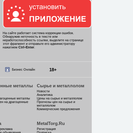
На сайте работает система коррекции ошибок.
Обнаружив неточность в тексте или
неработоспособность ссылки, выделите на странице
этот фрагмент и отправьте его администратору
нажатием
Ctrl
+
Enter
.
18+
Бизнес Онлайн
енные металлы
Сырье и металлолом
Новости
Аналитика
рагоценные металлы
Цены на сырье и металлолом
ен на драгоценные
Прогнозы цен на сырье и
металлолом
Коммерческие предложения
а
MetalTorg.Ru
 реклама
Регистрация
е объявления
Подписка