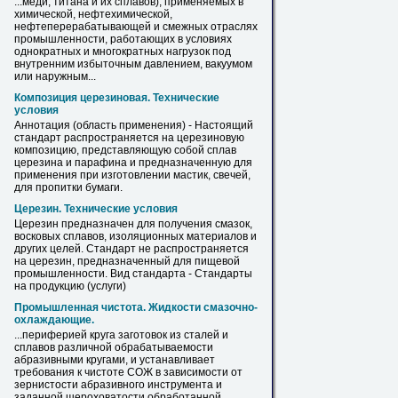
...меди, титана и их
сплавов
), применяемых в
химической, нефтехимической,
нефтеперерабатывающей и смежных отраслях
промышленности, работающих в условиях
однократных и многократных нагрузок под
внутренним избыточным давлением, вакуумом
или наружным...
Композиция церезиновая. Технические
условия
Аннотация (область применения) - Настоящий
стандарт распространяется на церезиновую
композицию, представляющую собой
сплав
церезина и парафина и предназначенную для
применения при изготовлении мастик, свечей,
для пропитки бумаги.
Церезин. Технические условия
Церезин предназначен для получения смазок,
восковых
сплавов
, изоляционных материалов и
других целей. Стандарт не распространяется
на церезин, предназначенный для пищевой
промышленности. Вид стандарта - Стандарты
на продукцию (услуги)
Промышленная чистота. Жидкости смазочно-
охлаждающие.
...периферией круга заготовок из сталей и
сплавов
различной обрабатываемости
абразивными кругами, и устанавливает
требования к чистоте СОЖ в зависимости от
зернистости абразивного инструмента и
заданной шероховатости обработанной