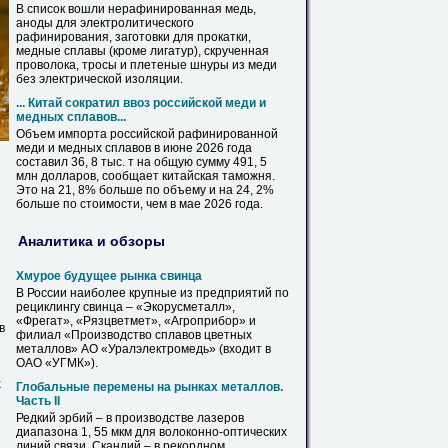
В список вошли нерафинированная медь,
аноды для электролитического
рафинирования, заготовки для прокатки,
медные
сплавы
(кроме лигатур), скрученная
проволока, тросы и плетеные шнуры из меди
без электрической изоляции.
... Китай сократил ввоз российской меди и
медных
сплавов
...
Объем импорта российской рафинированной
меди и
медных
сплавов
в июне 2026 года
составил 36, 8 тыс. т на общую сумму 491, 5
млн долларов, сообщает китайская таможня.
Это на 21, 8% больше по объему и на 24, 2%
больше по стоимости, чем в мае 2026 года.
Аналитика и обзоры
Хмурое будущее рынка свинца
В России наиболее крупные из предприятий по
рециклингу свинца – «Экорусметалл»,
«Фрегат», «Рязцветмет», «Агроприбор» и
в
филиал «Производство
сплавов
цветных
металлов» АО «Уралэлектромедь» (входит в
ОАО «УГМК»).
х
Глобальные перемены на рынках металлов.
Часть II
Редкий эрбий – в производстве лазеров
диапазона 1, 55 мкм для волоконно-оптических
линий связи. Скандий – в рекордном