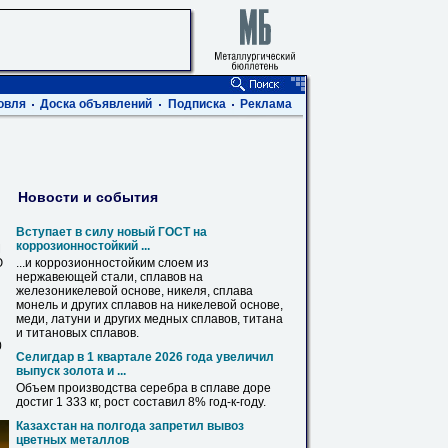
овля
Доска объявлений
Подписка
Реклама
Новости и события
Вступает в силу новый ГОСТ на
коррозионностойкий ...
М
Ю
...и коррозионностойким слоем из
нержавеющей стали,
сплавов
на
железоникелевой основе, никеля,
сплава
монель и других
сплавов
на никелевой основе,
меди, латуни и других
медных
сплавов
, титана
и титановых
сплавов
.
0
Селигдар в 1 квартале 2026 года увеличил
выпуск золота и ...
Объем производства серебра в
сплаве
доре
достиг 1 333 кг, рост составил 8% год-к-году.
Казахстан на полгода запретил вывоз
цветных металлов