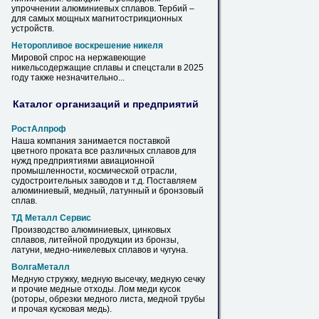
упрочнении алюминиевых
сплавов
. Тербий –
для самых мощных магнитострикционных
устройств.
Неторопливое воскрешение никеля
Мировой спрос на нержавеющие
никельсодержащие
сплавы
и спецстали в 2025
году также незначительно...
Каталог организаций и предприятий
РостАлпроф
Наша компания занимается поставкой
цветного проката все различных
сплавов
для
нужд предприятиями авиационной
промышленности, космической отрасли,
судостроительных заводов и т.д. Поставляем
алюминиевый,
медный
, латунный и бронзовый
сплав
.
ТД Металл Сервис
Производство алюминиевых, цинковых
сплавов
, литейной продукции из бронзы,
латуни,
медно
-никелевых
сплавов
и чугуна.
ВолгаМеталл
Медную
стружку,
медную
высечку,
медную
сечку
и прочие
медные
отходы. Лом меди кусок
(роторы, обрезки
медного
листа,
медной
трубы
и прочая кусковая медь).