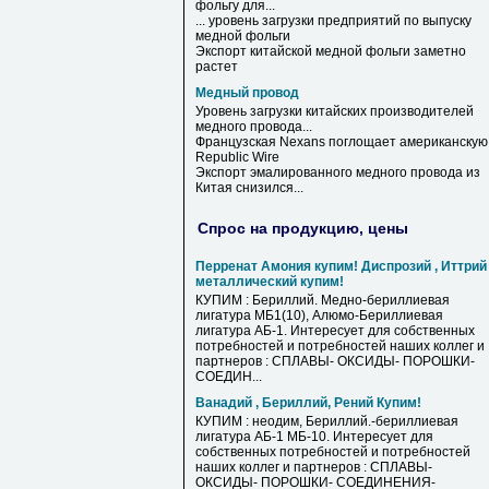
фольгу
для...
... уровень загрузки предприятий по выпуску
медной
фольги
Экспорт китайской
медной
фольги
заметно
растет
Медный провод
Уровень загрузки китайских производителей
медного
провода
...
Французская Nexans поглощает американскую
Republic Wire
Экспорт эмалированного
медного
провода
из
Китая снизился...
Спрос на продукцию, цены
Перренат Амония купим! Диспрозий , Иттрий
металлический купим!
КУПИМ : Бериллий. Медно-бериллиевая
лигатура МБ1(10), Алюмо-Бериллиевая
лигатура АБ-1. Интересует для собственных
потребностей и потребностей наших коллег и
партнеров : СПЛАВЫ- ОКСИДЫ- ПОРОШКИ-
СОЕДИН...
Ванадий , Бериллий, Рений Купим!
КУПИМ : неодим, Бериллий.-бериллиевая
лигатура АБ-1 МБ-10. Интересует для
собственных потребностей и потребностей
наших коллег и партнеров : СПЛАВЫ-
ОКСИДЫ- ПОРОШКИ- СОЕДИНЕНИЯ-