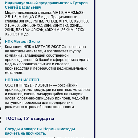
Индивидуальный предприниматель Гутаров
Сергей Васильевич
Медно
-никелевый
сплавы
: МН19, НМЖМц28-
2.5-1.5, МНМц43-0.5 и др. Прецизионные
сплавы
80НХС, 79НМ, 76НХД, ХН70Ю, Х20Н80,
Х15Н60, 50Н, 50НХС, 36Н, 36НХТЮ, 32НКД,
29НК, 52К10Ф, 49К2Ф, 40КХНМ, 36КНМ, 27КХ,
Х23Ю5Т, и др.
8
НПК Металл Экспо
у
Компания НПК « МЕТАЛЛ ЭКСПО» , основана
,
на частном капитале, и возглавляет группу
компаний , владеющей собственной
производственной базой в сфере производства
медных
порошков слитков и
сплавов
,
производства и переработки редкоземельных
металлов...
г
НПП №21 ИЗОТОП
ООО НПП №21 «ИЗОТОП» — российский
производитель продукции из цветных металлов
и
сплавов
, специализирующийся на выпуске
олова, оловянно-свинцовых припоев,
медной
и
латунной проволоки для предприятий
различных отраслей промышленности.
4
й
ГОСТы, ТУ, стандарты
м
Сосуды и аппараты. Нормы и методы
расчета на прочность.