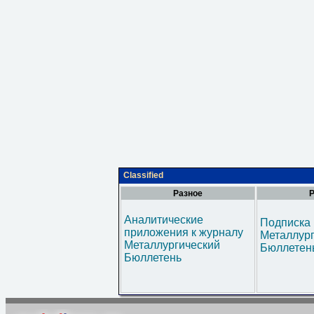
Classified
Разное
Р
Аналитические
Подписка 
приложения к журналу
Металлур
Металлургический
Бюллетен
Бюллетень