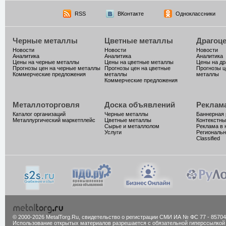
RSS
ВКонтакте
Одноклассники
Черные металлы
Цветные металлы
Драгоц
Новости
Новости
Новости
Аналитика
Аналитика
Аналитика
Цены на черные металлы
Цены на цветные металлы
Цены на д
Прогнозы цен на черные металлы
Прогнозы цен на цветные
Прогнозы ц
Коммерческие предложения
металлы
металлы
Коммерческие предложения
Металлоторговля
Доска объявлений
Реклам
Каталог организаций
Черные металлы
Баннерная
Металлургический маркетплейс
Цветные металлы
Контекстны
Сырье и металлолом
Реклама в 
Услуги
Региональн
Classified
© 2000-2026 MetalTorg.Ru,
cвидетельство о регистрации СМИ ИА № ФС 77 - 85704
Использование открытых материалов разрешается с обязательной гиперссылкой