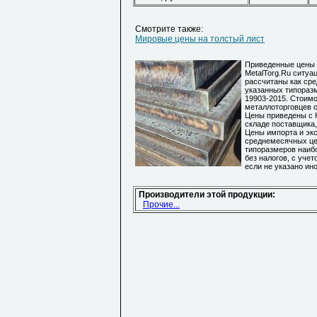
Смотрите также:
Мировые цены на толстый лист
Приведенные цены 
MetalTorg.Ru ситуа
рассчитаны как ср
указанных типораз
19903-2015. Стоимо
металлоторговцев о
Цены приведены с Н
складе поставщика,
Цены импорта и экс
среднемесячных це
типоразмеров наиб
без налогов, с уче
если не указано ино
Производители этой продукции:
Прочие...