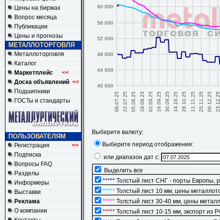
60 000
Цены на биржах
Вопрос месяца
56 000
Публикации
Цены и прогнозы
52 000
МЕТАЛЛОТОРГОВЛЯ
Металлоторговля
48 000
Каталог
44 000
Маркетплейс
<<
Доска объявлений
<<
40 000
Подшипники
30.09.25
23.12.2
16.09.25
09.12.25
02.09.25
25.11.25
19.08.25
11.11.25
05.08.25
28.10.25
22.07.25
14.10.25
08.07.25
ГОСТы и стандарты
Выберите валюту:
ПОЛЬЗОВАТЕЛЯМ
Выберите период отображения:
Регистрация
<<
Подписка
или диапазон дат
с:
Вопросы FAQ
Выделить все
Разделы
*****
Толстый лист СНГ - порты Европы, р
Информеры
*****
Толстый лист 10 мм, цены металлото
Выставки
Реклама
*****
Толстый лист 30-40 мм, цены металл
О компании
*****
Толстый лист 10-15 мм, экспорт из РФ