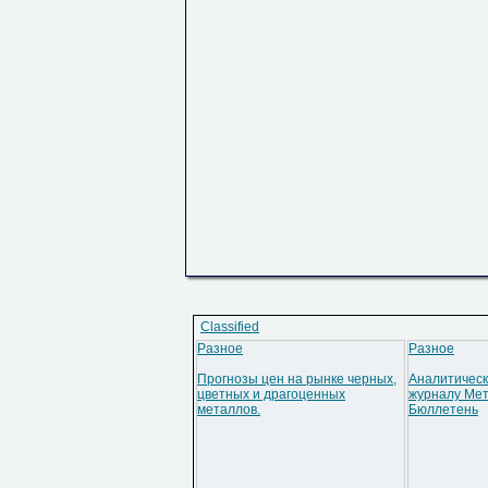
Classified
Разное
Разное
Прогнозы цен на рынке черных,
Аналитическ
цветных и драгоценных
журналу Мет
металлов.
Бюллетень