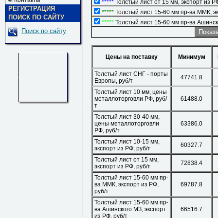
Контакты
*****
Толстый лист от 15 мм, экспорт из РФ
РЕГИСТРАЦИЯ
*****
Толстый лист 15-60 мм пр-ва ММК, эк
ПОИСК ПО САЙТУ
*****
Толстый лист 15-60 мм пр-ва Ашинско
Поиск по сайту
Цены на поставку
Минимум
Толстый лист СНГ - порты
47741.8
Европы, руб/т
Толстый лист 10 мм, цены
металлоторговли РФ, руб/
61488.0
т
Толстый лист 30-40 мм,
цены металлоторговли
63386.0
РФ, руб/т
Толстый лист 10-15 мм,
60327.7
экспорт из РФ, руб/т
Толстый лист от 15 мм,
72838.4
экспорт из РФ, руб/т
Толстый лист 15-60 мм пр-
ва ММК, экспорт из РФ,
69787.8
руб/т
Толстый лист 15-60 мм пр-
ва Ашинского МЗ, экспорт
66516.7
из РФ, руб/т