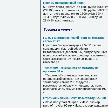
Продам прецизионный сплав
50Н круг, лента, фольга. от 1500 руб/кг 40КХН
(ЭИ995) лента, проволока. 3500 руб/кг 36НХТ
ленту, трубу, проволоку от 1500 руб/кг 32НК
ЭП475 круг: ? 42 мм и ? 100 мм. 1200 руб/кг
29НКВИ круг, лента, л...
Товары и услуги
ГФ-021 быстросохнущий грунт по металлу
серый 25 кг
Грунтовка быстросохнущая ГФ-021 серая
создана для быстрой обработки
металлических, деревянных, оштукатуренных
поверхностей в условиях дефицита времени.
Срок высыхания грунтовки сокращен. В
качестве ра...
Тексотерм - огнезащита по металлу на
органике 30 кг
"Тексотерм" - огнезащитная эмаль, на
органической основе. При воздействии
температур свыше 200 градусов –
вспучивается, образуя углеродистую пену,
обладающую высокими теплоизоляционными
с...
Отрезная машина Goliaf по металлу-SA-300
• Резка под углом: 90 град. • Макс. размер
круглой трубы: 90 мм • Макс. размер квадратн