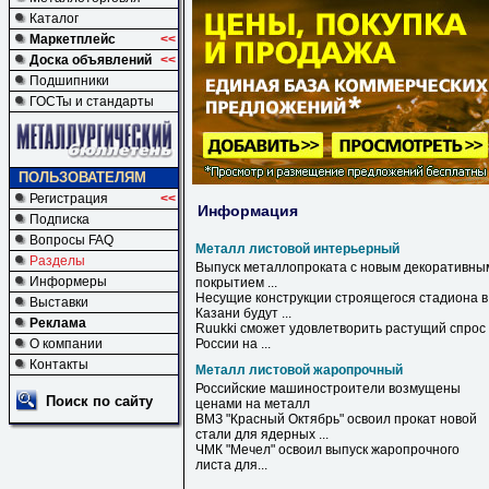
Каталог
Маркетплейс
<<
Доска объявлений
<<
Подшипники
ГОСТы и стандарты
ПОЛЬЗОВАТЕЛЯМ
Регистрация
<<
Информация
Подписка
Вопросы FAQ
Металл листовой интерьерный
Разделы
Выпуск металлопроката с новым декоративны
Информеры
покрытием ...
Несущие конструкции строящегося стадиона в
Выставки
Казани будут ...
Реклама
Ruukki сможет удовлетворить растущий спрос
О компании
России на ...
Контакты
Металл листовой жаропрочный
Российские машиностроители возмущены
Поиск по сайту
ценами на
металл
ВМЗ "Красный Октябрь" освоил прокат новой
стали для ядерных ...
ЧМК "Мечел" освоил выпуск
жаропрочного
листа для...