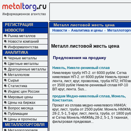
РЕГИСТРАЦИЯ
Металл листовой жесть цена
НОВОСТИ
Новости
Аналитика и цены
Металлоторг
Рынка металлов
Новости компаний
Металл листовой жесть цена
Информагентства
АНАЛИТИКА
Предложения на продажу
Черные металлы
Цветные металлы
Никель, Никеле-рениевый сплав
Драгоценные металлы
Никелевую трубу НП-2. от 6000 руб/кг. Сетка
Металлолом
никелевая НП-2. от 6000 руб/кг Никель прокат
Сырье
лента, лист, круг, проволока, труба НП2; НП0э
от 3500 руб/кг Никеле-рениевый сплав НР-10
Статистика
ВП круг, лента. Sus...
Индекс цен России
продам Медно-никелевый сплав, Монель,
Мировые цены
Константан.
Цены на биржах
Прокат из сплава медно-никелевого НМ40А:
Вопрос месяца
круг, лист, труба от 2500 руб/кг. Монель НМЖМ
28-2, 5-1, 5 круг, лист, лента, труба. от 1800 руб
Публикации
кг Сетка Монель НМЖМц 28-2, 5-1, 5 тканная,
Цены и прогнозы
фильтровая прядковая...
МЕТАЛЛОТОРГОВЛЯ
Металлоторговля