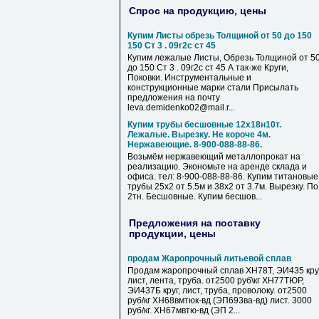
Спрос на продукцию, цены
Купим Листы обрезь Толщиной от 50 до 150
150 Ст 3 . 09г2с ст 45
Купим лежалые Листы, Обрезь Толщиной от 5
до 150 Ст 3 . 09г2с ст 45 А так-же Круги,
Поковки. Инструментальные и
конструкционные марки стали Присылать
предложения на почту
leva.demidenko02@mail.r...
Купим трубы бесшовные 12х18н10т.
Лежалые. Вырезку. Не короче 4м.
Нержавеющие. 8-900-088-88-86.
Возьмём нержавеющий металлопрокат на
реализацию. Экономьте на аренде склада и
офиса. тел: 8-900-088-88-86. Купим титановые
трубы 25х2 от 5.5м и 38х2 от 3.7м. Вырезку. По
2тн. Бесшовные. Купим бесшов...
Предложения на поставку
продукции, цены
продам Жаропрочный литьевой сплав
Продам жаропрочный сплав ХН78Т, ЭИ435 круг
лист, лента, труба. от2500 руб\кг ХН77ТЮР,
ЭИ437Б круг, лист, труба, проволоку. от2500
руб/кг ХН68вмтюк-вд (ЭП693ва-вд) лист. 3000
руб/кг. ХН67мвтю-вд (ЭП 2...