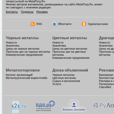
гиперссылкой на MetalTorg.Ru
Мнение авторов материалов, размещаемых на сайте MetalTorg.Ru, может
не совпадать с мнением редакции.
Контакты
Подписка
Реклама
RSS
ВКонтакте
Одноклассники
Черные металлы
Цветные металлы
Драгоц
Новости
Новости
Новости
Аналитика
Аналитика
Аналитика
Цены на черные металлы
Цены на цветные металлы
Цены на д
Прогнозы цен на черные металлы
Прогнозы цен на цветные
Прогнозы ц
Коммерческие предложения
металлы
металлы
Коммерческие предложения
Металлоторговля
Доска объявлений
Реклам
Каталог организаций
Черные металлы
Баннерная
Металлургический маркетплейс
Цветные металлы
Контекстны
Сырье и металлолом
Реклама в 
Услуги
Региональн
Classified