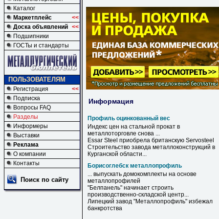
Каталог
Маркетплейс
<<
Доска объявлений
<<
Подшипники
ГОСТы и стандарты
ПОЛЬЗОВАТЕЛЯМ
Регистрация
<<
Подписка
Информация
Вопросы FAQ
Разделы
Профиль оцинкованный вес
Информеры
Индекс цен на стальной прокат в
металлоторговле снова ...
Выставки
Essar Steel приобрела британскую Servosteel
Реклама
Строительство завода металлоконструкций в
О компании
Курганской области...
Контакты
Борисоглебск металлопрофиль
... выпускать домокомплекты на основе
Поиск по сайту
металлопрофилей
"Белпанель" начинает строить
производственно-складской центр...
Липецкий завод "
Металлопрофиль
" избежал
банкротства