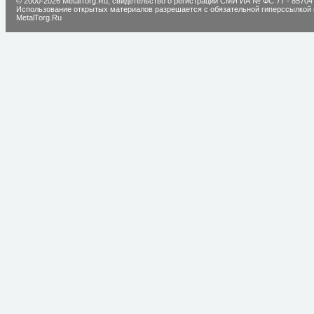
© 2000-2026 MetalTorg.Ru,
cвидетельство о регистрации СМИ ИА № ФС 77 - 85704
Использование открытых материалов разрешается с обязательной гиперссылкой 
MetalTorg.Ru