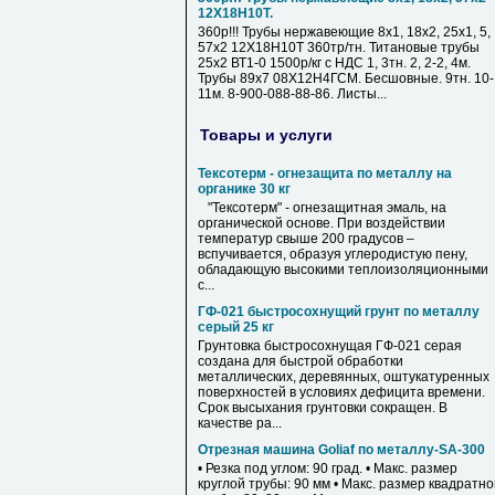
12Х18Н10Т.
360р!!! Трубы нержавеющие 8х1, 18х2, 25х1, 5,
57х2 12Х18Н10Т 360тр/тн. Титановые трубы
25х2 ВТ1-0 1500р/кг с НДС 1, 3тн. 2, 2-2, 4м.
Трубы 89х7 08Х12Н4ГСМ. Бесшовные. 9тн. 10-
11м. 8-900-088-88-86. Листы...
Товары и услуги
Тексотерм - огнезащита по металлу на
органике 30 кг
"Тексотерм" - огнезащитная эмаль, на
органической основе. При воздействии
температур свыше 200 градусов –
вспучивается, образуя углеродистую пену,
обладающую высокими теплоизоляционными
с...
ГФ-021 быстросохнущий грунт по металлу
серый 25 кг
Грунтовка быстросохнущая ГФ-021 серая
создана для быстрой обработки
металлических, деревянных, оштукатуренных
поверхностей в условиях дефицита времени.
Срок высыхания грунтовки сокращен. В
качестве ра...
Отрезная машина Goliaf по металлу-SA-300
• Резка под углом: 90 град. • Макс. размер
круглой трубы: 90 мм • Макс. размер квадратн