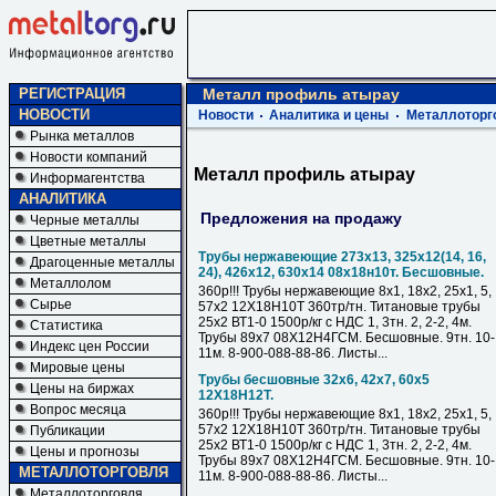
РЕГИСТРАЦИЯ
Металл профиль атырау
НОВОСТИ
Новости
Аналитика и цены
Металлоторг
Рынка металлов
Новости компаний
Металл профиль атырау
Информагентства
АНАЛИТИКА
Предложения на продажу
Черные металлы
Цветные металлы
Трубы нержавеющие 273х13, 325х12(14, 16,
Драгоценные металлы
24), 426х12, 630х14 08х18н10т. Бесшовные.
Металлолом
360р!!! Трубы нержавеющие 8х1, 18х2, 25х1, 5,
Сырье
57х2 12Х18Н10Т 360тр/тн. Титановые трубы
25х2 ВТ1-0 1500р/кг с НДС 1, 3тн. 2, 2-2, 4м.
Статистика
Трубы 89х7 08Х12Н4ГСМ. Бесшовные. 9тн. 10-
Индекс цен России
11м. 8-900-088-88-86. Листы...
Мировые цены
Трубы бесшовные 32х6, 42х7, 60х5
Цены на биржах
12Х18Н12Т.
Вопрос месяца
360р!!! Трубы нержавеющие 8х1, 18х2, 25х1, 5,
57х2 12Х18Н10Т 360тр/тн. Титановые трубы
Публикации
25х2 ВТ1-0 1500р/кг с НДС 1, 3тн. 2, 2-2, 4м.
Цены и прогнозы
Трубы 89х7 08Х12Н4ГСМ. Бесшовные. 9тн. 10-
МЕТАЛЛОТОРГОВЛЯ
11м. 8-900-088-88-86. Листы...
Металлоторговля