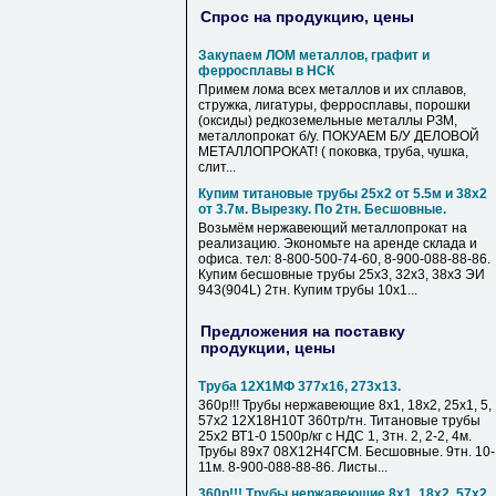
Спрос на продукцию, цены
Закупаем ЛОМ металлов, графит и
ферросплавы в НСК
Примем лома всех металлов и их сплавов,
стружка, лигатуры, ферросплавы, порошки
(оксиды) редкоземельные металлы РЗМ,
металлопрокат б/у. ПОКУАЕМ Б/У ДЕЛОВОЙ
МЕТАЛЛОПРОКАТ! ( поковка, труба, чушка,
слит...
Купим титановые трубы 25х2 от 5.5м и 38х2
от 3.7м. Вырезку. По 2тн. Бесшовные.
Возьмём нержавеющий металлопрокат на
реализацию. Экономьте на аренде склада и
офиса. тел: 8-800-500-74-60, 8-900-088-88-86.
Купим бесшовные трубы 25х3, 32х3, 38х3 ЭИ
943(904L) 2тн. Купим трубы 10х1...
Предложения на поставку
продукции, цены
Труба 12Х1МФ 377х16, 273х13.
360р!!! Трубы нержавеющие 8х1, 18х2, 25х1, 5,
57х2 12Х18Н10Т 360тр/тн. Титановые трубы
25х2 ВТ1-0 1500р/кг с НДС 1, 3тн. 2, 2-2, 4м.
Трубы 89х7 08Х12Н4ГСМ. Бесшовные. 9тн. 10-
11м. 8-900-088-88-86. Листы...
360р!!! Трубы нержавеющие 8х1, 18х2, 57х2