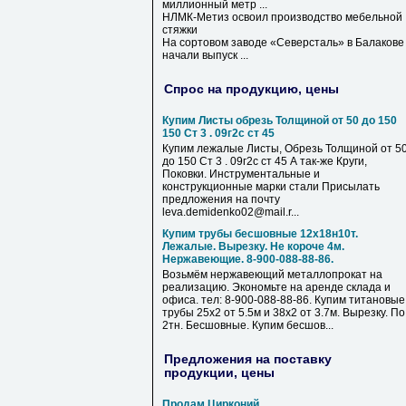
миллионный метр ...
НЛМК-Метиз освоил производство мебельной
стяжки
На сортовом заводе «Северсталь» в Балакове
начали выпуск ...
Спрос на продукцию, цены
Купим Листы обрезь Толщиной от 50 до 150
150 Ст 3 . 09г2с ст 45
Купим лежалые Листы, Обрезь Толщиной от 5
до 150 Ст 3 . 09г2с ст 45 А так-же Круги,
Поковки. Инструментальные и
конструкционные марки стали Присылать
предложения на почту
leva.demidenko02@mail.r...
Купим трубы бесшовные 12х18н10т.
Лежалые. Вырезку. Не короче 4м.
Нержавеющие. 8-900-088-88-86.
Возьмём нержавеющий металлопрокат на
реализацию. Экономьте на аренде склада и
офиса. тел: 8-900-088-88-86. Купим титановые
трубы 25х2 от 5.5м и 38х2 от 3.7м. Вырезку. По
2тн. Бесшовные. Купим бесшов...
Предложения на поставку
продукции, цены
Продам Цирконий