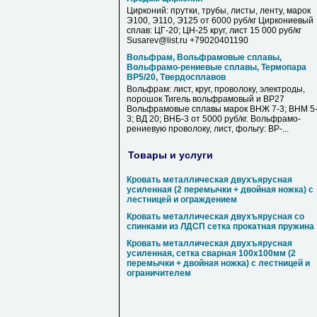
Цирконий: прутки, трубы, листы, ленту, марок
Э100, Э110, Э125 от 6000 руб/кг Циркониевый
сплав: ЦГ-20; ЦН-25 круг, лист 15 000 руб/кг
Susarev@list.ru +79020401190
Вольфрам, Вольфрамовые сплавы,
Вольфрамо-рениевые сплавы, Термопара
ВР5/20, Твердосплавов
Вольфрам: лист, круг, проволоку, электроды,
порошок Тигель вольфрамовый и ВР27
Вольфрамовые сплавы марок ВНЖ 7-3; ВНМ 5
3; ВД 20; ВНБ-3 от 5000 руб/кг. Вольфрамо-
рениевую проволоку, лист, фольгу: ВР-...
Товары и услуги
Кровать металлическая двухъярусная
усиленная (2 перемычки + двойная ножка) с
лестницей и ограждением
Кровать металлическая двухъярусная со
спинками из ЛДСП сетка прокатная пружина
Кровать металлическая двухъярусная
усиленная, сетка сварная 100х100мм (2
перемычки + двойная ножка) с лестницей и
ограничителем