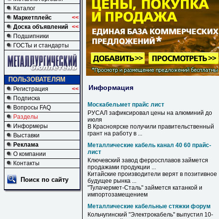
Каталог
Маркетплейс
<<
Доска объявлений
<<
Подшипники
ГОСТы и стандарты
ПОЛЬЗОВАТЕЛЯМ
Информация
Регистрация
<<
Подписка
Москабельмет прайс лист
Вопросы FAQ
РУСАЛ зафиксировал цены на алюминий до
Разделы
июля
Информеры
В Красноярске получили правительственный
грант на работу в ...
Выставки
Реклама
Металлические кабель канал 40 60 прайс-
лист
О компании
Ключевский завод ферросплавов займется
Контакты
продажами продукции ...
Китайские производители верят в позитивное
Поиск по сайту
будущее рынка ...
"Тулачермет-Сталь" займется катанкой и
импортозамещением
Металлические кабельные стяжки форум
Кольчугинский "Электрокабель" выпустил 10-