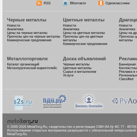
RSS
ВКонтакте
Одноклассники
Черные металлы
Цветные металлы
Драгоц
Новости
Новости
Новости
Аналитика
Аналитика
Аналитика
Цены на черные металлы
Цены на цветные металлы
Цены на д
Прогнозы цен на черные металлы
Прогнозы цен на цветные
Прогнозы ц
Коммерческие предложения
металлы
металлы
Коммерческие предложения
Металлоторговля
Доска объявлений
Реклам
Каталог организаций
Черные металлы
Баннерная
Металлургический маркетплейс
Цветные металлы
Контекстны
Сырье и металлолом
Реклама в 
Услуги
Региональн
Classified
© 2000-2026 MetalTorg.Ru,
cвидетельство о регистрации СМИ ИА № ФС 77 - 85704
Использование открытых материалов разрешается с обязательной гиперссылкой 
MetalTorg.Ru