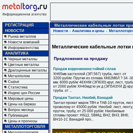
РЕГИСТРАЦИЯ
Металлические кабельные лотки пра
НОВОСТИ
Новости
Аналитика и цены
Металлоторг
Рынка металлов
Новости компаний
Металлические кабельные лотки 
Информагентства
АНАЛИТИКА
Предложения на продажу
Черные металлы
Цветные металлы
Продам коррозионностойкий сплав
Драгоценные металлы
ХН65мв хастеллой (ЭП 567) труба, лист. от
Металлолом
3200 руб/кг. Прутки из сплава ХК62М6Л ? 34 -3
Сырье
мм. 6000 руб/кг 46ХНМ (ЭП630) круг, лист, труб
от 2000 руб/кг ХН40мдтю уи д (ЭП543УИ Д) круг
Статистика
труба. от ...
Индекс цен России
Продам Тантал, Ниобий, Ванадий
Мировые цены
Тантал прокат марок ТВЧ и ТАВ-10 пруток, лист
Цены на биржах
проволоку от 45000 руб/кг. Ниобий: лист, ленту,
Вопрос месяца
пруток, трубу, от 25 000 руб/кг. Ниобиевые
сплавы прокат: НбЦ1; 5ВМЦ; ВН2; ВН3; ВН6;
Публикации
ВН10-1С Ванадий про...
Цены и прогнозы
МЕТАЛЛОТОРГОВЛЯ
Металлоторговля