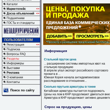
Каталог
Маркетплейс
<<
Доска объявлений
<<
Подшипники
ГОСТы и стандарты
ПОЛЬЗОВАТЕЛЯМ
Регистрация
<<
Подписка
Информация
Вопросы FAQ
Разделы
Стальной пруток цена
Информеры
... расширению системы импортных квот на
стальную
продукцию
Выставки
В апреле упал экспорт российского сортового
Реклама
проката в ...
О компании
Южная Корея начала антидемпинговое
расследование в отношении...
Контакты
Сколько прутьев арматуры в тонне
Поиск по сайту
Китайская
арматура
пытается подорожать
Цены на лом
в
КНР продолжают двигаться вни
Арматура
в
КНР продолжает активно дешевет
Спрос на продукцию, цены