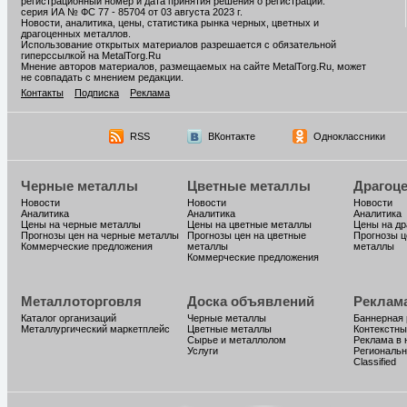
регистрационный номер и дата принятия решения о регистрации:
серия ИА № ФС 77 - 85704 от 03 августа 2023 г.
Новости, аналитика, цены, статистика рынка черных, цветных и
драгоценных металлов.
Использование открытых материалов разрешается с обязательной
гиперссылкой на MetalTorg.Ru
Мнение авторов материалов, размещаемых на сайте MetalTorg.Ru, может
не совпадать с мнением редакции.
Контакты
Подписка
Реклама
RSS
ВКонтакте
Одноклассники
Черные металлы
Цветные металлы
Драгоц
Новости
Новости
Новости
Аналитика
Аналитика
Аналитика
Цены на черные металлы
Цены на цветные металлы
Цены на д
Прогнозы цен на черные металлы
Прогнозы цен на цветные
Прогнозы ц
Коммерческие предложения
металлы
металлы
Коммерческие предложения
Металлоторговля
Доска объявлений
Реклам
Каталог организаций
Черные металлы
Баннерная
Металлургический маркетплейс
Цветные металлы
Контекстны
Сырье и металлолом
Реклама в 
Услуги
Региональн
Classified