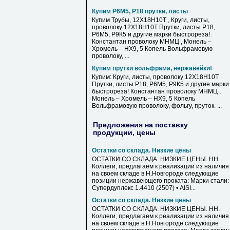
Купим Р6М5, Р18 прутки, листы
Купим Трубы, 12Х18Н10Т , Круги, листы,
проволоку 12Х18Н10Т Прутки, листы Р18,
Р6М5, Р9К5 и другие марки быстрореза!
Константан проволоку МНМЦ , Монель –
Хромель – НХ9, 5 Копель Вольфрамовую
проволоку, ...
Купим прутки вольфрама, нержавейки!
Купим: Круги, листы, проволоку 12Х18Н10Т
Прутки, листы Р18, Р6М5, Р9К5 и другие марки
быстрореза! Константан проволоку МНМЦ ,
Монель – Хромель – НХ9, 5 Копель
Вольфрамовую проволоку, фольгу, пруток. ...
Предложения на поставку
продукции, цены
Остатки со склада. Низкие цены
ОСТАТКИ СО СКЛАДА. НИЗКИЕ ЦЕНЫ. НН.
Коллеги, предлагаем к реализации из наличия
на своем складе в Н.Новгороде следующие
позиции нержавеющего проката: Марки стали: 
Супердуплекс 1.4410 (2507) • AISI...
Остатки со склада. Низкие цены
ОСТАТКИ СО СКЛАДА. НИЗКИЕ ЦЕНЫ. НН.
Коллеги, предлагаем к реализации из наличия
на своем складе в Н.Новгороде следующие