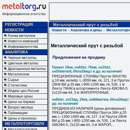
РЕГИСТРАЦИЯ
Металлический прут с резьбой
НОВОСТИ
Новости
Аналитика и цены
Металлоторг
Рынка металлов
Новости компаний
Металлический прут с резьбой
Информагентства
АНАЛИТИКА
Предложения на продажу
Черные металлы
Цветные металлы
Прокат 29нк, хн60вт, 79нм, хн35вт,
Драгоценные металлы
хн50вмтюб, 06хн28мдт и др. из наличия!
Металлолом
ПРЕЦИЗИОННЫЕ СПЛАВЫ Пруток 36НХТЮ
Сырье
д.10 мм, калибр. L-3000 мм, г/к, 121, 3 кг Пруток
29НК ВИ д.35 мм, l-900-1200 мм, г/к, 530, 1 кг
Статистика
Лента 79НМ в ассортименте Лента 49К2ФА 0,
Индекс цен России
2х120 мм 44, 3 кг ЖАРОПРОЧНЫЕ...
Мировые цены
хн60вт, эп33вд, 29нк, хн68вмтюк, 06хн28мдт 
Цены на биржах
др. из наличия!
Вопрос месяца
ПРОДАЕМ ИЗ НАЛИЧИЯ (цены договорные)
ПРЕЦИЗИОННЫЕ СПЛАВЫ Пруток 36Н д.20
Публикации
мм, L-1300-1400 мм, г/к, 127, 3 кг Пруток 29НК
Цены и прогнозы
ВИ д.35 мм, l-900-1200 мм, г/к, 530, 1 кг Лента
МЕТАЛЛОТОРГОВЛЯ
49К2ФА 0, 2х120 мм 44, 3 кг ЖАРОП...
Металлоторговля