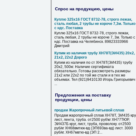
Спрос на продукцию, цены
Куплю 325х16 ГОСТ 8732-78, строго лежак,
сталь любая, 2 трубы не короче 7,3м. Только
с ндс. Поставка
Куплю 325х16 ГОСТ 8732-78, строго лежак,
сталь любая, 2 трубы не короче 7, 3м. Только с
ндс. Поставка на Челябинск. 89823333966
Дмитрий
Купим из наличия трубу ХН78Т(ЭИ435) 20х2,
21х2, 22х2 Дорого
Купим из наличия по ст ХН78Т(ЭИ435) трубу
20х2, 500кг. Наличие сертификата
обязательно. Готовы рассмотреть размеры
21х2 или 22х2 по той же стали и в тех же
объемах. Тел (921)9410130 Игорь Григорьевич
...
Предложения на поставку
продукции, цены
продам Жаропрочный литьевой сплав
Продам жаропрочный сплав ХН78Т, ЭИ435 круг
лист, лента, труба. от2500 руб\кг ХН77ТЮР,
ЭИ437Б круг, лист, труба, проволоку. от2500
руб/кг ХН68вмтюк-вд (ЭП693ва-вд) лист. 3000
руб/кг. ХН67мвтю-вд (ЭП 2...