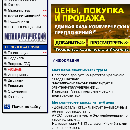
Каталог
Маркетплейс
<<
Доска объявлений
<<
Подшипники
ГОСТы и стандарты
ПОЛЬЗОВАТЕЛЯМ
Регистрация
<<
Подписка
Информация
Вопросы FAQ
Разделы
Металлкомплект Ижевск трубы
Информеры
Налоговая требует банкротства Уральского
завода цветного ...
Выставки
"Металлокомплект-М" инвестирует в
Реклама
электрометаллургический ...
О компании
Ижевский «
Металлкомплект
» решил
подстраховаться
Контакты
Металлический каркас из труб цена
Поиск по сайту
«Донецксталь» стабилизирует ежемесячный
объем производства ...
АРСС проведет в марте 6-ю конференцию по
строительным ...
На территории ЧТПЗ запущен «Челябинский
завод городского ...