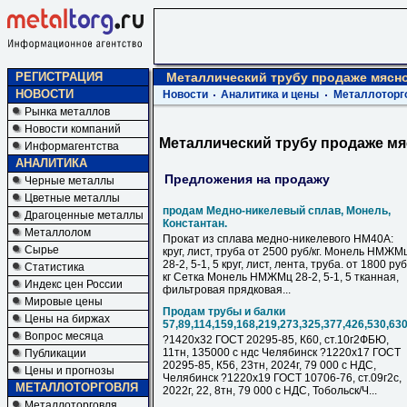
РЕГИСТРАЦИЯ
Металлический трубу продаже мясн
НОВОСТИ
Новости
Аналитика и цены
Металлоторг
Рынка металлов
Новости компаний
Металлический трубу продаже мя
Информагентства
АНАЛИТИКА
Предложения на продажу
Черные металлы
Цветные металлы
продам Медно-никелевый сплав, Монель,
Драгоценные металлы
Константан.
Металлолом
Прокат из сплава медно-никелевого НМ40А:
Сырье
круг, лист, труба от 2500 руб/кг. Монель НМЖМ
28-2, 5-1, 5 круг, лист, лента, труба. от 1800 руб
Статистика
кг Сетка Монель НМЖМц 28-2, 5-1, 5 тканная,
Индекс цен России
фильтровая прядковая...
Мировые цены
Продам трубы и балки
Цены на биржах
57,89,114,159,168,219,273,325,377,426,530,63
Вопрос месяца
?1420х32 ГОСТ 20295-85, К60, ст.10г2ФБЮ,
11тн, 135000 с ндс Челябинск ?1220х17 ГОСТ
Публикации
20295-85, К56, 23тн, 2024г, 79 000 с НДC,
Цены и прогнозы
Челябинск ?1220х19 ГОСТ 10706-76, ст.09г2с,
МЕТАЛЛОТОРГОВЛЯ
2022г, 22, 8тн, 79 000 с НДC, Тобольск/Ч...
Металлоторговля