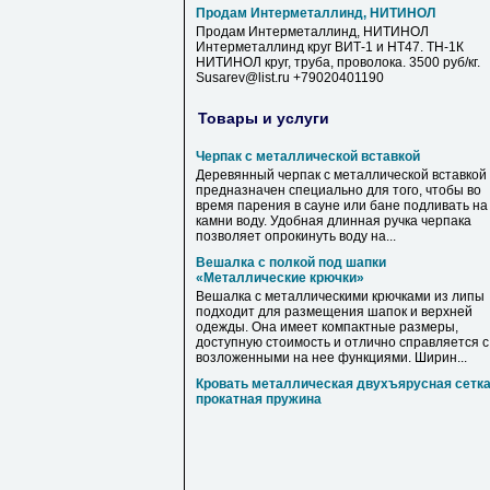
Продам Интерметаллинд, НИТИНОЛ
Продам Интерметаллинд, НИТИНОЛ
Интерметаллинд круг ВИТ-1 и НТ47. ТН-1К
НИТИНОЛ круг, труба, проволока. 3500 руб/кг.
Susarev@list.ru +79020401190
Товары и услуги
Черпак с металлической вставкой
Деревянный черпак с металлической вставкой
предназначен специально для того, чтобы во
время парения в сауне или бане подливать на
камни воду. Удобная длинная ручка черпака
позволяет опрокинуть воду на...
Вешалка с полкой под шапки
«Металлические крючки»
Вешалка с металлическими крючками из липы
подходит для размещения шапок и верхней
одежды. Она имеет компактные размеры,
доступную стоимость и отлично справляется с
возложенными на нее функциями. Ширин...
Кровать металлическая двухъярусная сетк
прокатная пружина