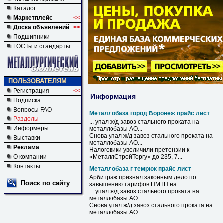
Каталог
Маркетплейс
<<
Доска объявлений
<<
Подшипники
ГОСТы и стандарты
ПОЛЬЗОВАТЕЛЯМ
Регистрация
<<
Информация
Подписка
Вопросы FAQ
Металлобаза город Воронеж прайс лист
Разделы
... упал ж/д завоз стального проката на
Информеры
металлобазы
АО...
Снова упал ж/д завоз стального проката на
Выставки
металлобазы
АО...
Реклама
Налоговики увеличили претензии к
О компании
«МеталлСтройТоргу» до 235, 7...
Контакты
Металлобаза г темрюк прайс лист
Арбитраж признал законным дело по
Поиск по сайту
завышению тарифов НМТП на ...
... упал ж/д завоз стального проката на
металлобазы
АО...
Снова упал ж/д завоз стального проката на
металлобазы
АО...