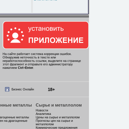
На сайте работает система коррекции ошибок.
Обнаружив неточность в тексте или
неработоспособность ссылки, выделите на странице
этот фрагмент и отправьте его администратору
нажатием
Ctrl
+
Enter
.
18+
Бизнес Онлайн
енные металлы
Сырье и металлолом
Новости
Аналитика
рагоценные металлы
Цены на сырье и металлолом
ен на драгоценные
Прогнозы цен на сырье и
металлолом
Коммерческие предложения