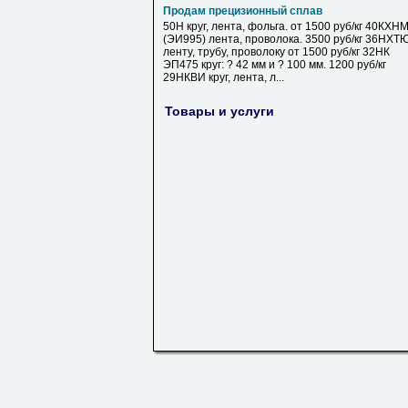
Продам прецизионный сплав
50Н круг, лента, фольга. от 1500 руб/кг 40КХН
(ЭИ995) лента, проволока. 3500 руб/кг 36НХТ
ленту, трубу, проволоку от 1500 руб/кг 32НК
ЭП475 круг: ? 42 мм и ? 100 мм. 1200 руб/кг
29НКВИ круг, лента, л...
Товары и услуги