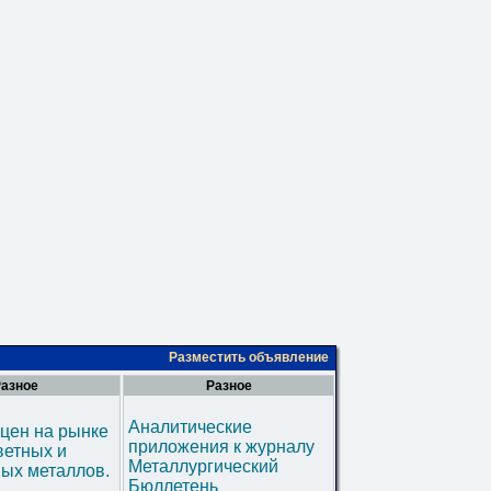
Разместить объявление
азное
Разное
Аналитические
цен на рынке
приложения к журналу
ветных и
Металлургический
ых металлов.
Бюллетень