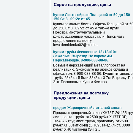
Спрос на продукцию, цены
Купим Листы обрезь Толщиной от 50 до 150
150 Ст 3 . 09г2с ст 45
Купим лежалые Листы, Обрезь Толщиной от 5
до 150 Ст 3 . 09г2с ст 45 А так-же Круги,
Поковки. Инструментальные и
конструкционные марки стали Присылать
предложения на почту
leva.demidenko02@mail.r...
Купим трубы бесшовные 12х18н10т.
Лежалые. Вырезку. Не короче 4м.
Нержавеющие. 8-900-088-88-86.
Возьмём нержавеющий металлопрокат на
реализацию. Экономьте на аренде склада и
офиса. тел: 8-900-088-88-86. Купим титановые
трубы 25х2 от 5.5м и 38х2 от 3.7м. Вырезку. По
2тн. Бесшовные. Купим бесшов...
Предложения на поставку
продукции, цены
продам Жаропрочный литьевой сплав
Продам жаропрочный сплав ХН78Т, ЭИ435 круг
лист, лента, труба. от2500 руб\кг ХН77ТЮР,
ЭИ437Б круг, лист, труба, проволоку. от2500
руб/кг ХН68вмтюк-вд (ЭП693ва-вд) лист. 3000
руб/кг. ХН67мвтю-вд (ЭП 2...