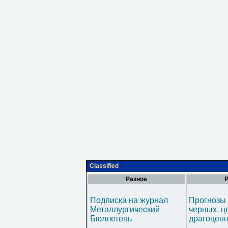
Classified
Разное
Р
Подписка на журнал
Прогнозы 
Металлургический
черных, ц
Бюллетень
драгоценн