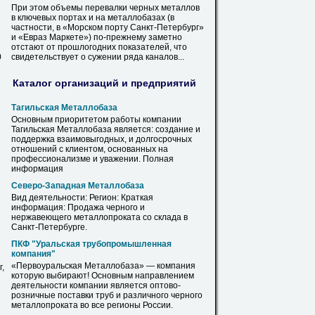
При этом объемы перевалки черных металлов
в ключевых портах и на
металлобазах
(в
частности, в «Морском порту Санкт-Петербург»
и «Евраз Маркете») по-прежнему заметно
отстают от прошлогодних показателей, что
0
свидетельствует о сужении ряда каналов...
Каталог организаций и предприятий
Тагильская
Металлобаза
Основным приоритетом работы компании
Тагильская
Металлобаза
является: создание и
поддержка взаимовыгодных, и долгосрочных
отношений с клиентом, основанных на
профессионализме и уважении. Полная
информация
Северо-Западная
Металлобаза
Вид деятельности: Регион: Краткая
информация: Продажа черного и
нержавеющего металлопроката со склада в
Санкт-Петербурге.
ПКФ "Уральская трубопромышленная
компания"
«Первоуральская
Металлобаза
» — компания
,
которую выбирают! Основным направлением
деятельности компании является оптово-
розничные поставки труб и различного черного
металлопроката во все регионы России.