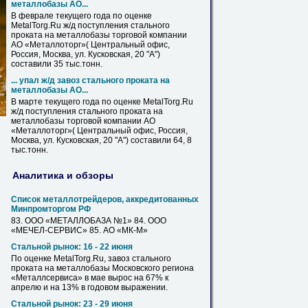
металлобазы
АО...
В феврале текущего года по оценке
MetalTorg.Ru ж/д поступления стального
проката на
металлобазы
торговой компании
АО «Металлоторг»( Центральный офис,
Россия, Москва, ул. Кусковская, 20 "А")
составили 35 тыс.тонн.
... упал ж/д завоз стального проката на
металлобазы
АО...
В марте текущего года по оценке MetalTorg.Ru
ж/д поступления стального проката на
металлобазы
торговой компании АО
«Металлоторг»( Центральный офис, Россия,
Москва, ул. Кусковская, 20 "А") составили 64, 8
тыс.тонн.
Аналитика и обзоры
Список металлотрейдеров, аккредитованных
Минпромторгом РФ
83. ООО «
МЕТАЛЛОБАЗА
№1» 84. ООО
«МЕЧЕЛ-СЕРВИС» 85. АО «МК-М»
Стальной рынок: 16 - 22 июня
По оценке MetalTorg.Ru, завоз стального
проката на
металлобазы
Московского региона
«Металлсервиса» в мае вырос на 67% к
апрелю и на 13% в годовом выражении.
Стальной рынок: 23 - 29 июня