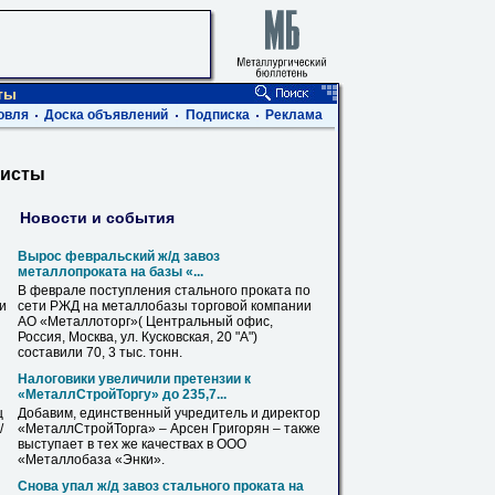
ты
овля
Доска объявлений
Подписка
Реклама
листы
Новости и события
Вырос февральский ж/д завоз
металлопроката на базы «...
В феврале поступления стального проката по
ви
сети РЖД на
металлобазы
торговой компании
АО «Металлоторг»( Центральный офис,
Россия, Москва, ул. Кусковская, 20 "А")
составили 70, 3 тыс. тонн.
Налоговики увеличили претензии к
«МеталлСтройТоргу» до 235,7...
ц
Добавим, единственный учредитель и директор
/
«МеталлСтройТорга» – Арсен Григорян – также
выступает в тех же качествах в ООО
«
Металлобаза
«Энки».
Снова упал ж/д завоз стального проката на