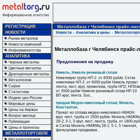
РЕГИСТРАЦИЯ
Металлобаза г Челябинск прайс-лис
НОВОСТИ
Новости
Аналитика и цены
Металлоторг
Рынка металлов
Новости компаний
Металлобаза г Челябинск прайс-
Информагентства
АНАЛИТИКА
Предложения на продажу
Черные металлы
Цветные металлы
Никель, Никеле-рениевый сплав
Драгоценные металлы
Никелевую трубу НП-2. от 6000 руб/кг. Сетка
Металлолом
никелевая НП-2. от 6000 руб/кг Никель прокат
Сырье
лента, лист, круг, проволока, труба НП2; НП0э
от 3500 руб/кг Никеле-рениевый сплав НР-10
Статистика
ВП круг, лента. Sus...
Индекс цен России
продам Медно-никелевый сплав, Монель,
Мировые цены
Константан.
Цены на биржах
Прокат из сплава медно-никелевого НМ40А:
Вопрос месяца
круг, лист, труба от 2500 руб/кг. Монель НМЖМ
28-2, 5-1, 5 круг, лист, лента, труба. от 1800 руб
Публикации
кг Сетка Монель НМЖМц 28-2, 5-1, 5 тканная,
Цены и прогнозы
фильтровая прядковая...
МЕТАЛЛОТОРГОВЛЯ
Металлоторговля