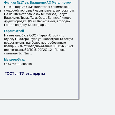
Филиал №17 в
г
. Владимир АО Металлоторг
С 1992 года АО «Металлоторг» занимается
М
складской торговлей черным металлопрокатом.
Ю
На наших
металлобазах
в
г
. Москва, Калуга,
Владимир, Тверь, Тула, Орел, Брянск, Липецк,
других городах ЦФО и Черноземья, в городах
Ростов-на Дону, Краснодар и...
ГарантСтрой
На
металлобазе
ООО «ГарантСтрой» по
адресу
г
.Екатеринбург, ул. Новостроя 1а всегда
представлены наиболее востребованные
позиции: -
Лист
холоднокатаный 08ПС-6 -
Лист
горячекатаный 3ПС-5, 09Г2С-12 - Полоса
стальная 3сп/3пс...
Металлобаза
ООО
Металлобаза
.
ГОСТы, ТУ, стандарты