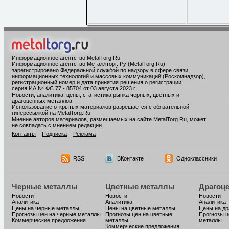
Информационное агентство MetalTorg.Ru
.
Информационное агентство Металлторг. Ру (MetalTorg.Ru)
зарегистрировано Федеральной службой по надзору в сфере связи,
информационных технологий и массовых коммуникаций (Роскомнадзор),
регистрационный номер и дата принятия решения о регистрации:
серия ИА № ФС 77 - 85704 от 03 августа 2023 г.
Новости, аналитика, цены, статистика рынка черных, цветных и
драгоценных металлов.
Использование открытых материалов разрешается с обязательной
гиперссылкой на MetalTorg.Ru
Мнение авторов материалов, размещаемых на сайте MetalTorg.Ru, может
не совпадать с мнением редакции.
Контакты
Подписка
Реклама
RSS
ВКонтакте
Одноклассники
Черные металлы
Цветные металлы
Драгоц
Новости
Новости
Новости
Аналитика
Аналитика
Аналитика
Цены на черные металлы
Цены на цветные металлы
Цены на д
Прогнозы цен на черные металлы
Прогнозы цен на цветные
Прогнозы ц
Коммерческие предложения
металлы
металлы
Коммерческие предложения