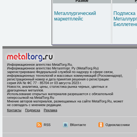
Разное
Р
Металлургический
Подписка 
маркетплейс
Металлур
Бюллетен
Информационное агентство MetalTorg.Ru
.
Информационное агентство Металлторг. Ру (MetalTorg.Ru)
зарегистрировано Федеральной службой по надзору в сфере связи,
информационных технологий и массовых коммуникаций (Роскомнадзор),
регистрационный номер и дата принятия решения о регистрации:
серия ИА № ФС 77 - 85704 от 03 августа 2023 г.
Новости, аналитика, цены, статистика рынка черных, цветных и
драгоценных металлов.
Использование открытых материалов разрешается с обязательной
гиперссылкой на MetalTorg.Ru
Мнение авторов материалов, размещаемых на сайте MetalTorg.Ru, может
не совпадать с мнением редакции.
Контакты
Подписка
Реклама
RSS
ВКонтакте
Одноклассники