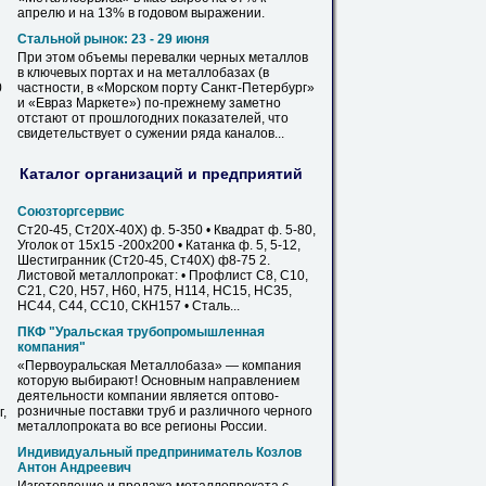
апрелю и на 13% в годовом выражении.
Стальной рынок: 23 - 29 июня
При этом объемы перевалки черных металлов
в ключевых портах и на
металлобазах
(в
0
частности, в «Морском порту Санкт-Петербург»
и «Евраз Маркете») по-прежнему заметно
отстают от прошлогодних показателей, что
свидетельствует о сужении ряда каналов...
Каталог организаций и предприятий
Союзторгсервис
Ст20-45, Ст20Х-40Х) ф. 5-350 • Квадрат ф. 5-80,
Уголок от 15х15 -200х200 • Катанка ф. 5, 5-12,
Шестигранник (Ст20-45, Ст40Х) ф8-75 2.
Листовой металлопрокат: •
Профлист
С8, С10,
С21, С20, Н57, Н60, Н75, Н114, НС15, НС35,
НС44, С44, СС10, СКН157 • Сталь...
ПКФ "Уральская трубопромышленная
компания"
«Первоуральская
Металлобаза
» — компания
которую выбирают! Основным направлением
деятельности компании является оптово-
розничные поставки труб и различного черного
,
металлопроката во все регионы России.
Индивидуальный предприниматель Козлов
Антон Андреевич