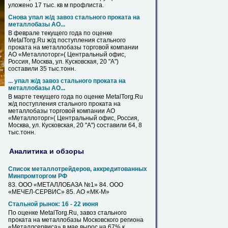
уложено 17 тыс. кв м
профлиста
.
Снова упал ж/д завоз стального проката на
металлобазы
АО...
В феврале текущего года по оценке
MetalTorg.Ru ж/д поступления стального
проката на
металлобазы
торговой компании
АО «Металлоторг»( Центральный офис,
Россия, Москва, ул. Кусковская, 20 "А")
составили 35 тыс.тонн.
... упал ж/д завоз стального проката на
металлобазы
АО...
В марте текущего года по оценке MetalTorg.Ru
ж/д поступления стального проката на
металлобазы
торговой компании АО
«Металлоторг»( Центральный офис, Россия,
Москва, ул. Кусковская, 20 "А") составили 64, 8
тыс.тонн.
Аналитика и обзоры
Список металлотрейдеров, аккредитованных
Минпромторгом РФ
83. ООО «
МЕТАЛЛОБАЗА
№1» 84. ООО
«МЕЧЕЛ-СЕРВИС» 85. АО «МК-М»
Стальной рынок: 16 - 22 июня
По оценке MetalTorg.Ru, завоз стального
проката на
металлобазы
Московского региона
«Металлсервиса» в мае вырос на 67% к