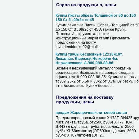
Спрос на продукцию, цены
Купим Листы обрезь Толщиной от 50 до 150
150 Ст 3 . 09г2с ст 45
Купим лежалые Листы, Обрезь Толщиной от 5
до 150 Ст 3 . 09г2с ст 45 А так-же Круги,
Поковки. Инструментальные и
конструкционные марки стали Присылать
предложения на почту
leva.demidenko02@mail.r...
Купим трубы бесшовные 12х18н10т.
Лежалые. Вырезку. Не короче 4м.
Нержавеющие. 8-900-088-88-86.
Возьмём нержавеющий металлопрокат на
реализацию. Экономьте на аренде склада и
офиса. тел: 8-900-088-88-86. Купим титановые
трубы 25х2 от 5.5м и 38х2 от 3.7м. Вырезку. По
2тн. Бесшовные. Купим бесшов...
Предложения на поставку
продукции, цены
продам Жаропрочный литьевой сплав
Продам жаропрочный сплав ХН78Т, ЭИ435 круг
лист, лента, труба. от2500 руб\кг ХН77ТЮР,
ЭИ437Б круг, лист, труба, проволоку. от2500
руб/кг ХН68вмтюк-вд (ЭП693ва-вд) лист. 3000
руб/кг. ХН67мвтю-вд (ЭП 2...