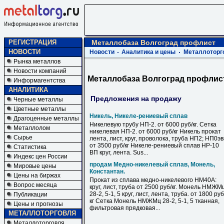
РЕГИСТРАЦИЯ
Металлобаза Волгоград профлист
НОВОСТИ
Новости
Аналитика и цены
Металлоторг
Рынка металлов
Новости компаний
Металлобаза Волгоград профлис
Информагентства
АНАЛИТИКА
Предложения на продажу
Черные металлы
Цветные металлы
Никель, Никеле-рениевый сплав
Драгоценные металлы
Никелевую трубу НП-2. от 6000 руб/кг. Сетка
Металлолом
никелевая НП-2. от 6000 руб/кг Никель прокат
Сырье
лента, лист, круг, проволока, труба НП2; НП0э
от 3500 руб/кг Никеле-рениевый сплав НР-10
Статистика
ВП круг, лента. Sus...
Индекс цен России
продам Медно-никелевый сплав, Монель,
Мировые цены
Константан.
Цены на биржах
Прокат из сплава медно-никелевого НМ40А:
Вопрос месяца
круг, лист, труба от 2500 руб/кг. Монель НМЖМ
28-2, 5-1, 5 круг, лист, лента, труба. от 1800 руб
Публикации
кг Сетка Монель НМЖМц 28-2, 5-1, 5 тканная,
Цены и прогнозы
фильтровая прядковая...
МЕТАЛЛОТОРГОВЛЯ
Металлоторговля