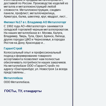
Изготовление и продажа металлопроката с
доставкой по России. Производство изделий из
металла и металлоконструкций любой
М
сложности. Металлоконструкции, сэндвич-
Ю
панели,
профлист
, металлочерепица,
Арматура, балка, швеллер, круг, квадрат, лист...
Филиал №17 в г. Владимир АО Металлоторг
С 1992 года АО «Металлоторг» занимается
складской торговлей черным металлопрокатом.
На наших
металлобазах
в г. Москва, Калуга,
Владимир, Тверь, Тула, Орел, Брянск, Липецк,
других городах ЦФО и Черноземья, в городах
Ростов-на Дону, Краснодар и...
ГарантСтрой
Колоссальный опыт и профессиональный
подход к формированию товарного
ассортимента позволяют нам полностью
обеспечивать потребности наших заказчиков.
На
металлобазе
ООО «ГарантСтрой» по
адресу г.Екатеринбург, ул. Новостроя 1а всегда
представлены...
Металлобаза
ООО
Металлобаза
.
ГОСТы, ТУ, стандарты