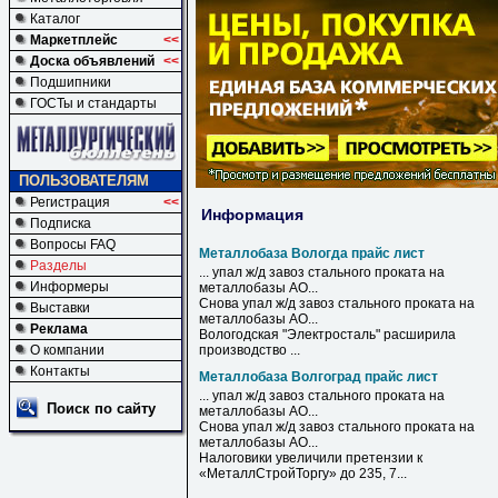
Каталог
Маркетплейс
<<
Доска объявлений
<<
Подшипники
ГОСТы и стандарты
ПОЛЬЗОВАТЕЛЯМ
Регистрация
<<
Информация
Подписка
Вопросы FAQ
Металлобаза Вологда прайс лист
Разделы
... упал ж/д завоз стального проката на
Информеры
металлобазы
АО...
Снова упал ж/д завоз стального проката на
Выставки
металлобазы
АО...
Реклама
Вологодская "Электросталь" расширила
О компании
производство ...
Контакты
Металлобаза Волгоград прайс лист
... упал ж/д завоз стального проката на
Поиск по сайту
металлобазы
АО...
Снова упал ж/д завоз стального проката на
металлобазы
АО...
Налоговики увеличили претензии к
«МеталлСтройТоргу» до 235, 7...