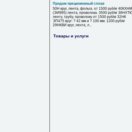
Продам прецизионный сплав
50Н круг, лента, фольга. от 1500 руб/кг 40КХН
(ЭИ995) лента, проволока. 3500 руб/кг 36НХТ
ленту, трубу, проволоку от 1500 руб/кг 32НК
ЭП475 круг: ? 42 мм и ? 100 мм. 1200 руб/кг
29НКВИ круг, лента, л...
Товары и услуги