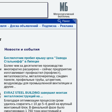
овля
Доска объявлений
Подписка
Реклама
т
Новости и события
Беспилотник пробил крышу цеха "Завода
Стальнофф" в Липецке
Более чем за десятилетие производство
ви
многократно расширено – сейчас предприятие
изготавливает профнастил (
профлист
),
металлокассеты, металлочерепицу, сэндвич
панели, профильные трубы, штакетник,
воздуховоды для промышленной вентиляции и
другие...
EVRAZ STEEL BUILDING завершил монтаж
ц
металлоконструкций на ...
/
Благодаря оптимизации процессов сроки
удалось сократить с 10 до 5–6 дней на крупный
монтажный блок. В финальной фазе было
смонтировано 1 760 тонн конструкций и