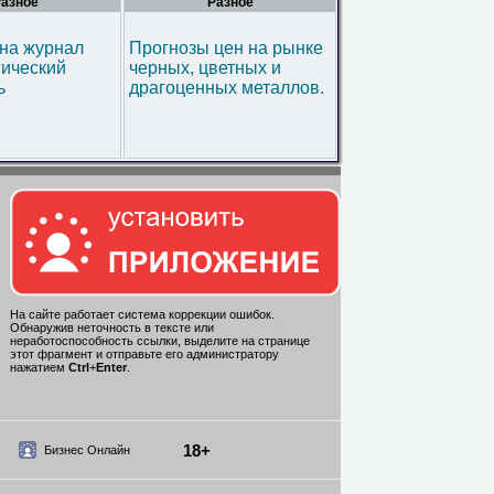
азное
Разное
на журнал
Прогнозы цен на рынке
гический
черных, цветных и
ь
драгоценных металлов.
На сайте работает система коррекции ошибок.
Обнаружив неточность в тексте или
неработоспособность ссылки, выделите на странице
этот фрагмент и отправьте его администратору
нажатием
Ctrl
+
Enter
.
18+
Бизнес Онлайн