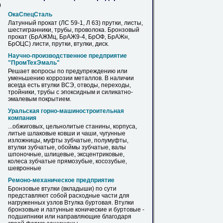
0
ОкаСпецСталь
Латунный прокат (ЛС 59-1, Л 63) прутки,
листы
,
шестигранники, трубы, проволока. Бронзовый
прокат (БрАЖМц, БрАЖ9-4, БрОФ, БрАЖн,
БрОЦС) листи, прутки,
втулки
, диск.
Научно-производственное предприятие
"ПромТехЭмаль"
Решает вопросы по предупреждению или
уменьшению коррозии металлов. В наличии
всегда есть
втулки
ВСЭ, отводы, переходы,
тройники, трубы с эпоксидным и силикатно-
эмалевым покрытием.
Уральская горно-машиностроительная
компания
...обжиговых, цельнолитые станины, корпуса,
литые шлаковые ковши и чаши, чугунные
изложницы, муфты зубчатые, полумуфты,
втулки
зубчатые, обоймы зубчатые, валы
шпоночные, шлицевые, эксцентриковые,
колеса зубчатые прямозубые, косозубые,
шевронные
Ремоно-механическое предприятие
Бронзовые
втулки
(вкладыши) по сути
представляют собой расходные части для
нагруженных узлов
Втулка
буртовая.
Втулки
бронзовые и латунные конические и буртовые -
подшипники или направляющие благодаря