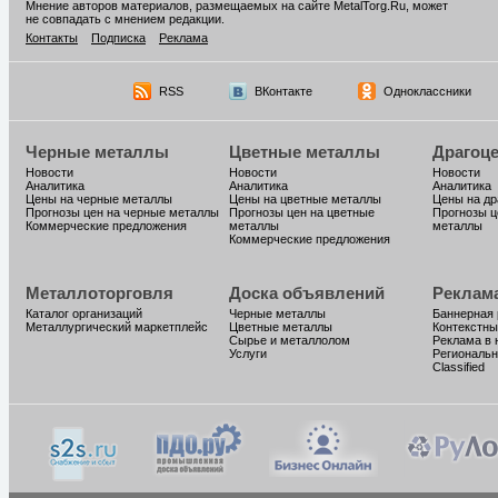
Мнение авторов материалов, размещаемых на сайте MetalTorg.Ru, может
не совпадать с мнением редакции.
Контакты
Подписка
Реклама
RSS
ВКонтакте
Одноклассники
Черные металлы
Цветные металлы
Драгоц
Новости
Новости
Новости
Аналитика
Аналитика
Аналитика
Цены на черные металлы
Цены на цветные металлы
Цены на д
Прогнозы цен на черные металлы
Прогнозы цен на цветные
Прогнозы ц
Коммерческие предложения
металлы
металлы
Коммерческие предложения
Металлоторговля
Доска объявлений
Реклам
Каталог организаций
Черные металлы
Баннерная
Металлургический маркетплейс
Цветные металлы
Контекстны
Сырье и металлолом
Реклама в 
Услуги
Региональн
Classified