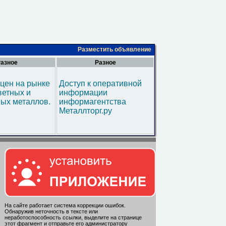
Разместить объявление
азное
Разное
цен на рынке
Доступ к оперативной
ветных и
информации
ых металлов.
информагентства
Металлторг.ру
На сайте работает система коррекции ошибок.
Обнаружив неточность в тексте или
неработоспособность ссылки, выделите на странице
этот фрагмент и отправьте его администратору