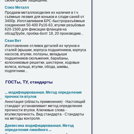
-
своей форме защищены.
Союз Металл
Продаем металлоизделия из наличия в т.ч
съёмные лезвия для коньков и слэдж-саней от
3400р. Изготавливаем БРС-быстроразъёмные
соединения 50-400 Ру16-63,
втулки
резьбовые
620-1500 для фиксации фланцев на
обсадТрубе, пробка-болт 18, 20 производим...
Сеан Вет
Изготовление отливок деталей из чугунов и
сталей (крышки, корпуса подшипников, корпуса
насосов,
втулки
, ползуны, вкладыши
подшипников скольжения, барабаны,
.
колосниковые решетки, шестерни, ходовые
колеса, кольца,
втулки
, обода, шкивы,
подпятники...
ГОСТы, ТУ, стандарты
... модифицированная. Метод определения
прочности
втулок
.
Аннотация (область применения) - Настоящий
стандарт устанавливает метод определения
прочности
втулок
. Ключевые слова -
втулки
;прочность. Вид стандарта - Стандарты
на методы контроля.
Древесина модифицированная. Метод
определения линейного ...