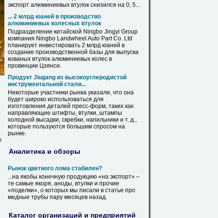
экспорт алюминиевых
втулок
снизился на 0, 5...
... 2 млрд юаней в производство
алюминиевых колесных
втулок
Подразделение китайской Ningbo Jingyi Group
компания Ningbo Landwheel Auto Part Co. Ltd
планирует инвестировать 2 млрд юаней в
создание производственной базы для выпуска
кованых
втулок
алюминиевых колес в
провинции Цзянси.
Продукт Jiugang из высокоуглеродистой
инструментальной стали...
Некоторые участники рынка указали, что она
будет широко использоваться для
изготовления деталей пресс-форм, таких как
о
направляющие штифты,
втулки
, штампы
холодной высадки, скребки, напильники и т. д.,
которые пользуются большим спросом на
рынке.
к
Аналитика и обзоры
Рынок цветного лома стабилен?
...на якобы конечную продукцию «на экспорт» –
те самые якоря, аноды,
втулки
и прочие
«поделки», о которых мы писали в статье про
медные трубы пару месяцев назад.
Каталог организаций и предприятий