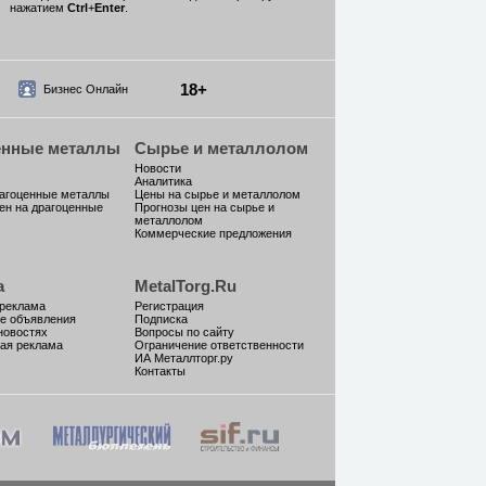
нажатием
Ctrl
+
Enter
.
18+
Бизнес Онлайн
енные металлы
Сырье и металлолом
Новости
Аналитика
рагоценные металлы
Цены на сырье и металлолом
ен на драгоценные
Прогнозы цен на сырье и
металлолом
Коммерческие предложения
а
MetalTorg.Ru
 реклама
Регистрация
е объявления
Подписка
новостях
Вопросы по сайту
ая реклама
Ограничение ответственности
ИА Металлторг.ру
Контакты