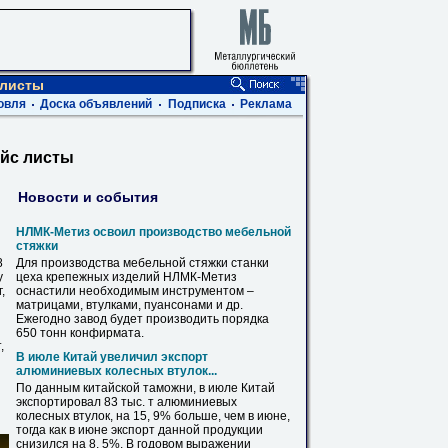
 листы
овля
Доска объявлений
Подписка
Реклама
айс листы
Новости и события
НЛМК-Метиз освоил производство мебельной
стяжки
8
Для производства мебельной стяжки станки
у
цеха крепежных изделий НЛМК-Метиз
,
оснастили необходимым инструментом –
матрицами,
втулками
, пуансонами и др.
Ежегодно завод будет производить порядка
650 тонн конфирмата.
,
В июле Китай увеличил экспорт
алюминиевых колесных
втулок
...
По данным китайской таможни, в июле Китай
экспортировал 83 тыс. т алюминиевых
колесных
втулок
, на 15, 9% больше, чем в июне,
тогда как в июне экспорт данной продукции
снизился на 8, 5%. В годовом выражении