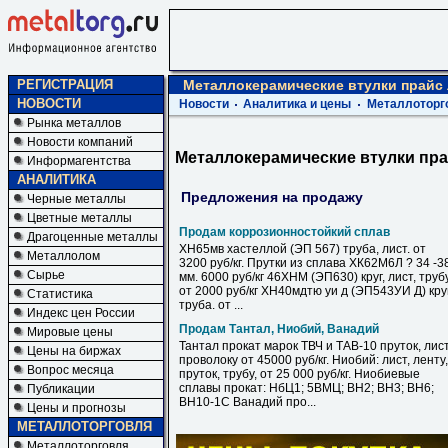
РЕГИСТРАЦИЯ
Металлокерамические втулки прайс
НОВОСТИ
Новости
Аналитика и цены
Металлоторг
Рынка металлов
Новости компаний
Металлокерамические втулки пр
Информагентства
АНАЛИТИКА
Предложения на продажу
Черные металлы
Цветные металлы
Продам коррозионностойкий сплав
Драгоценные металлы
ХН65мв хастеллой (ЭП 567) труба, лист. от
Металлолом
3200 руб/кг. Прутки из сплава ХК62М6Л ? 34 -3
Сырье
мм. 6000 руб/кг 46ХНМ (ЭП630) круг, лист, труб
от 2000 руб/кг ХН40мдтю уи д (ЭП543УИ Д) круг
Статистика
труба. от ...
Индекс цен России
Продам Тантал, Ниобий, Ванадий
Мировые цены
Тантал прокат марок ТВЧ и ТАВ-10 пруток, лист
Цены на биржах
проволоку от 45000 руб/кг. Ниобий: лист, ленту,
Вопрос месяца
пруток, трубу, от 25 000 руб/кг. Ниобиевые
сплавы прокат: НбЦ1; 5ВМЦ; ВН2; ВН3; ВН6;
Публикации
ВН10-1С Ванадий про...
Цены и прогнозы
МЕТАЛЛОТОРГОВЛЯ
Металлоторговля