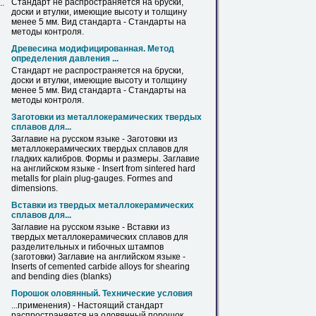
Стандарт не распространяется на бруски,
.
доски и
втулки
, имеющие высоту и толщину
менее 5 мм. Вид стандарта - Стандарты на
методы контроля.
Древесина модифицированная. Метод
определения давления ...
Стандарт не распространяется на бруски,
доски и
втулки
, имеющие высоту и толщину
менее 5 мм. Вид стандарта - Стандарты на
методы контроля.
Заготовки из
металлокерамических
твердых
сплавов для...
Заглавие на русском языке - Заготовки из
металлокерамических
твердых сплавов для
гладких калибров. Формы и размеры. Заглавие
на английском языке - Insert from sintered hard
metalls for plain plug-gauges. Formes and
dimensions.
Вставки из твердых
металлокерамических
сплавов для...
Заглавие на русском языке - Вставки из
твердых
металлокерамических
сплавов для
разделительных и гибочных штампов
(заготовки) Заглавие на английском языке -
Inserts of cemented carbide alloys for shearing
and bending dies (blanks)
Порошок оловянный. Технические условия
...применения) - Настоящий стандарт
распространяется на оловянный порошок,