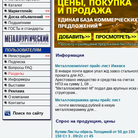
Каталог
Маркетплейс
<<
Доска объявлений
<<
Подшипники
ГОСТы и стандарты
ПОЛЬЗОВАТЕЛЯМ
Информация
Регистрация
<<
Подписка
Металлокомплект прайс-лист Ижевск
Вопросы FAQ
В январе почти вдвое упал ж/д завоз стальног
Разделы
проката для АО...
Информеры
Арестовано имущество и средства на счетах
НПЗ на сумму 1, 08 ...
Выставки
"
Металлокомплект
-М" подал два крупных иска 
Реклама
структурам...
О компании
Металлокерамика цены прайс лист
Контакты
... почти миллиард рублей в некую
металлокерамику
для...
Поиск по сайту
Спрос на продукцию, цены
Купим Листы обрезь Толщиной от 50 до 150
150 Ст 3 . 09г2с ст 45