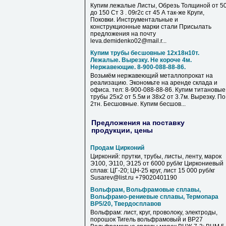
Купим лежалые Листы, Обрезь Толщиной от 5
до 150 Ст 3 . 09г2с ст 45 А так-же Круги,
Поковки. Инструментальные и
конструкционные марки стали Присылать
предложения на почту
leva.demidenko02@mail.r...
Купим трубы бесшовные 12х18н10т.
Лежалые. Вырезку. Не короче 4м.
Нержавеющие. 8-900-088-88-86.
Возьмём нержавеющий металлопрокат на
реализацию. Экономьте на аренде склада и
офиса. тел: 8-900-088-88-86. Купим титановые
трубы 25х2 от 5.5м и 38х2 от 3.7м. Вырезку. По
2тн. Бесшовные. Купим бесшов...
Предложения на поставку
продукции, цены
Продам Цирконий
Цирконий: прутки, трубы, листы, ленту, марок
Э100, Э110, Э125 от 6000 руб/кг Циркониевый
сплав: ЦГ-20; ЦН-25 круг, лист 15 000 руб/кг
Susarev@list.ru +79020401190
Вольфрам, Вольфрамовые сплавы,
Вольфрамо-рениевые сплавы, Термопара
ВР5/20, Твердосплавов
Вольфрам: лист, круг, проволоку, электроды,
порошок Тигель вольфрамовый и ВР27