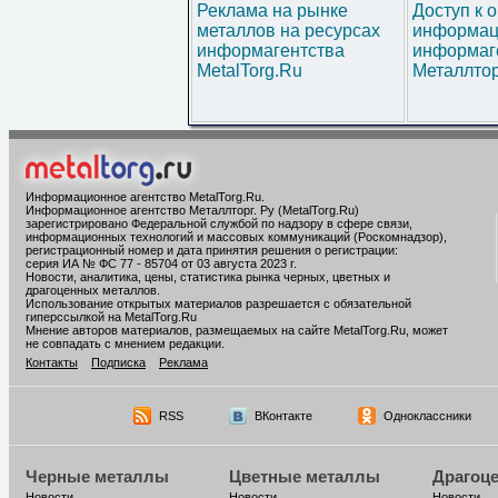
Реклама на рынке
Доступ к 
металлов на ресурсах
информац
информагентства
информаг
MetalTorg.Ru
Металлтор
Информационное агентство MetalTorg.Ru
.
Информационное агентство Металлторг. Ру (MetalTorg.Ru)
зарегистрировано Федеральной службой по надзору в сфере связи,
информационных технологий и массовых коммуникаций (Роскомнадзор),
регистрационный номер и дата принятия решения о регистрации:
серия ИА № ФС 77 - 85704 от 03 августа 2023 г.
Новости, аналитика, цены, статистика рынка черных, цветных и
драгоценных металлов.
Использование открытых материалов разрешается с обязательной
гиперссылкой на MetalTorg.Ru
Мнение авторов материалов, размещаемых на сайте MetalTorg.Ru, может
не совпадать с мнением редакции.
Контакты
Подписка
Реклама
RSS
ВКонтакте
Одноклассники
Черные металлы
Цветные металлы
Драгоц
Новости
Новости
Новости