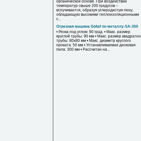
органической основе. При воздействии
температур свыше 200 градусов –
вспучивается, образуя углеродистую пену,
обладающую высокими теплоизоляционными
с...
Отрезная машина Goliaf по металлу-SA-300
• Резка под углом: 90 град. • Макс. размер
круглой трубы: 90 мм • Макс. размер квадратн
трубы: 80х80 мм • Макс. диаметр круглого
проката: 50 мм • Устанавливаемая дисковая
пила: 300 мм • Рассчитан на...