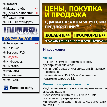
Каталог
Маркетплейс
<<
Доска объявлений
<<
Подшипники
ГОСТы и стандарты
ПОЛЬЗОВАТЕЛЯМ
Регистрация
<<
Подписка
Информация
Вопросы FAQ
Разделы
Мечел
Информеры
... вернул документы по банкротству
предприятия "
Мечела
"
Выставки
Каслинский завод отлил уникальный павильон
Реклама
для парка в ...
О компании
Чистый убыток ЧМК "
Мечел
" по итогам
полугодия вырос до 12...
Контакты
Металлолом цветных металлов
Поиск по сайту
РЖД: июньская погрузка лома черных
металло
выросла на 37%
Железорудные гиганты BHP и Rio Tinto
постепенно превращаются...
Минобороны продаёт на
металлолом
останки
танков, БТР...