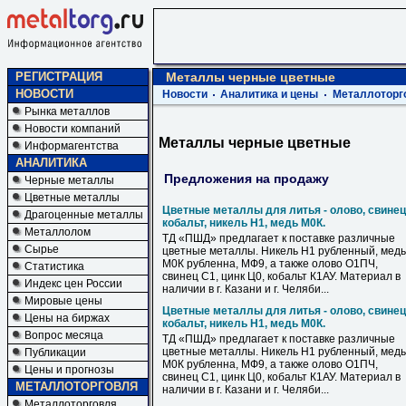
РЕГИСТРАЦИЯ
Металлы черные цветные
НОВОСТИ
Новости
Аналитика и цены
Металлоторг
Рынка металлов
Новости компаний
Металлы черные цветные
Информагентства
АНАЛИТИКА
Предложения на продажу
Черные металлы
Цветные металлы
Цветные металлы для литья - олово, свинец
Драгоценные металлы
кобальт, никель Н1, медь М0К.
Металлолом
ТД «ПШД» предлагает к поставке различные
Сырье
цветные металлы. Никель Н1 рубленный, медь
М0К рубленна, МФ9, а также олово О1ПЧ,
Статистика
свинец С1, цинк Ц0, кобальт К1АУ. Материал в
Индекс цен России
наличии в г. Казани и г. Челяби...
Мировые цены
Цветные металлы для литья - олово, свинец
Цены на биржах
кобальт, никель Н1, медь М0К.
Вопрос месяца
ТД «ПШД» предлагает к поставке различные
цветные металлы. Никель Н1 рубленный, медь
Публикации
М0К рубленна, МФ9, а также олово О1ПЧ,
Цены и прогнозы
свинец С1, цинк Ц0, кобальт К1АУ. Материал в
МЕТАЛЛОТОРГОВЛЯ
наличии в г. Казани и г. Челяби...
Металлоторговля