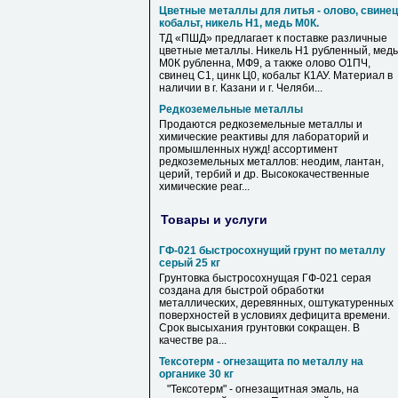
Цветные металлы для литья - олово, свинец
кобальт, никель Н1, медь М0К.
ТД «ПШД» предлагает к поставке различные
цветные металлы. Никель Н1 рубленный, медь
М0К рубленна, МФ9, а также олово О1ПЧ,
свинец С1, цинк Ц0, кобальт К1АУ. Материал в
наличии в г. Казани и г. Челяби...
Редкоземельные металлы
Продаются редкоземельные металлы и
химические реактивы для лабораторий и
промышленных нужд! ассортимент
редкоземельных металлов: неодим, лантан,
церий, тербий и др. Высококачественные
химические реаг...
Товары и услуги
ГФ-021 быстросохнущий грунт по металлу
серый 25 кг
Грунтовка быстросохнущая ГФ-021 серая
создана для быстрой обработки
металлических, деревянных, оштукатуренных
поверхностей в условиях дефицита времени.
Срок высыхания грунтовки сокращен. В
качестве ра...
Тексотерм - огнезащита по металлу на
органике 30 кг
"Тексотерм" - огнезащитная эмаль, на