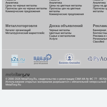
Аналитика
Аналитика
Аналитика
Цены на черные металлы
Цены на цветные металлы
Цены на д
Прогнозы цен на черные металлы
Прогнозы цен на цветные
Прогнозы ц
Коммерческие предложения
металлы
металлы
Коммерческие предложения
Металлоторговля
Доска объявлений
Реклам
Каталог организаций
Черные металлы
Баннерная
Металлургический маркетплейс
Цветные металлы
Контекстны
Сырье и металлолом
Реклама в 
Услуги
Региональн
Classified
© 2000-2026 MetalTorg.Ru,
cвидетельство о регистрации СМИ ИА № ФС 77 - 85704
Использование открытых материалов разрешается с обязательной гиперссылкой 
MetalTorg.Ru