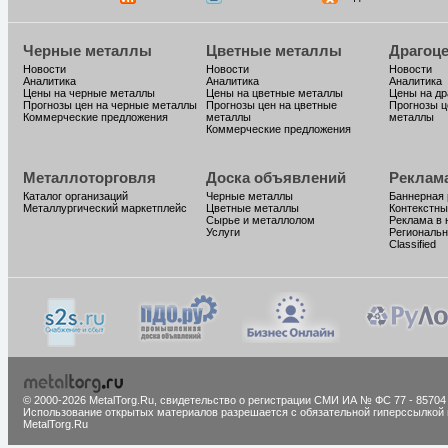
Черные металлы
Цветные металлы
Драгоц
Новости
Новости
Новости
Аналитика
Аналитика
Аналитика
Цены на черные металлы
Цены на цветные металлы
Цены на д
Прогнозы цен на черные металлы
Прогнозы цен на цветные
Прогнозы ц
Коммерческие предложения
металлы
металлы
Коммерческие предложения
Металлоторговля
Доска объявлений
Реклам
Каталог организаций
Черные металлы
Баннерная
Металлургический маркетплейс
Цветные металлы
Контекстны
Сырье и металлолом
Реклама в 
Услуги
Региональн
Classified
© 2000-2026 MetalTorg.Ru,
cвидетельство о регистрации СМИ ИА № ФС 77 - 85704
Использование открытых материалов разрешается с обязательной гиперссылкой 
MetalTorg.Ru