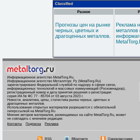
Classified
Разное
Р
Прогнозы цен на рынке
Реклама н
черных, цветных и
металлов 
драгоценных металлов.
информаг
MetalTorg
Информационное агентство MetalTorg.Ru
.
Информационное агентство Металлторг. Ру (MetalTorg.Ru)
зарегистрировано Федеральной службой по надзору в сфере связи,
информационных технологий и массовых коммуникаций (Роскомнадзор),
регистрационный номер и дата принятия решения о регистрации:
серия ИА № ФС 77 - 85704 от 03 августа 2023 г.
Новости, аналитика, цены, статистика рынка черных, цветных и
драгоценных металлов.
Использование открытых материалов разрешается с обязательной
гиперссылкой на MetalTorg.Ru
Мнение авторов материалов, размещаемых на сайте MetalTorg.Ru, может
не совпадать с мнением редакции.
Контакты
Подписка
Реклама
RSS
ВКонтакте
Одноклассники