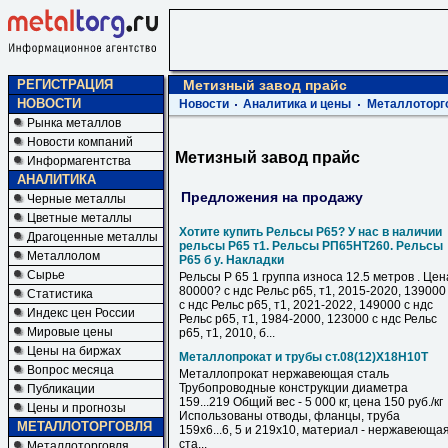
РЕГИСТРАЦИЯ
Метизный завод прайс
НОВОСТИ
Новости
Аналитика и цены
Металлоторг
Рынка металлов
Новости компаний
Метизный завод прайс
Информагентства
АНАЛИТИКА
Предложения на продажу
Черные металлы
Цветные металлы
Хотите купить Рельсы Р65? У нас в наличии
Драгоценные металлы
рельсы Р65 т1. Рельсы РП65НТ260. Рельсы
Металлолом
Р65 б у. Накладки
Сырье
Рельсы Р 65 1 группа износа 12.5 метров . Цен
80000? с ндс Рельс р65, т1, 2015-2020, 139000
Статистика
с ндс Рельс р65, т1, 2021-2022, 149000 с ндс
Индекс цен России
Рельс р65, т1, 1984-2000, 123000 с ндс Рельс
Мировые цены
р65, т1, 2010, б...
Цены на биржах
Металлопрокат и трубы ст.08(12)Х18Н10Т
Вопрос месяца
Металлопрокат нержавеющая сталь
Трубопроводные конструкции диаметра
Публикации
159...219 Общий вес - 5 000 кг, цена 150 руб./кг
Цены и прогнозы
Использованы отводы, фланцы, труба
МЕТАЛЛОТОРГОВЛЯ
159х6...6, 5 и 219х10, материал - нержавеюща
ста...
Металлоторговля