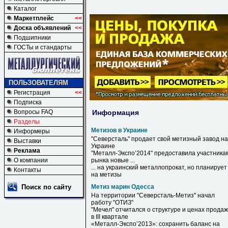
Каталог
Маркетплейс
<<
Доска объявлений
<<
Подшипники
ГОСТы и стандарты
ПОЛЬЗОВАТЕЛЯМ
Регистрация
<<
Подписка
Информация
Вопросы FAQ
Разделы
Метизов в Украине
Информеры
"Северсталь" продает свой метизный завод на
Выставки
Украине
Реклама
"Металл-Экспо’2014" предоставила участника
О компании
рынка новые ...
... на украинский металлопрокат, но планирует 
Контакты
на
метизы
Поиск по сайту
Метиз марин Одесса
На территории "Северсталь-
Метиз
" начал
работу "ОТИЗ"
"Мечел" отчитался о структуре и ценах продаж
в III квартале
«Металл-Экспо’2013»: сохранить баланс на