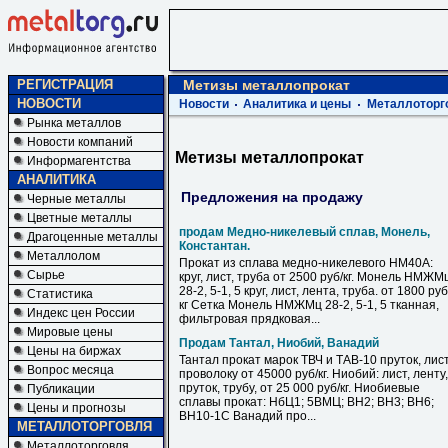
РЕГИСТРАЦИЯ
Метизы металлопрокат
НОВОСТИ
Новости
Аналитика и цены
Металлоторг
Рынка металлов
Новости компаний
Метизы металлопрокат
Информагентства
АНАЛИТИКА
Предложения на продажу
Черные металлы
Цветные металлы
продам Медно-никелевый сплав, Монель,
Драгоценные металлы
Константан.
Металлолом
Прокат из сплава медно-никелевого НМ40А:
Сырье
круг, лист, труба от 2500 руб/кг. Монель НМЖМ
28-2, 5-1, 5 круг, лист, лента, труба. от 1800 руб
Статистика
кг Сетка Монель НМЖМц 28-2, 5-1, 5 тканная,
Индекс цен России
фильтровая прядковая...
Мировые цены
Продам Тантал, Ниобий, Ванадий
Цены на биржах
Тантал прокат марок ТВЧ и ТАВ-10 пруток, лист
Вопрос месяца
проволоку от 45000 руб/кг. Ниобий: лист, ленту,
пруток, трубу, от 25 000 руб/кг. Ниобиевые
Публикации
сплавы прокат: НбЦ1; 5ВМЦ; ВН2; ВН3; ВН6;
Цены и прогнозы
ВН10-1С Ванадий про...
МЕТАЛЛОТОРГОВЛЯ
Металлоторговля