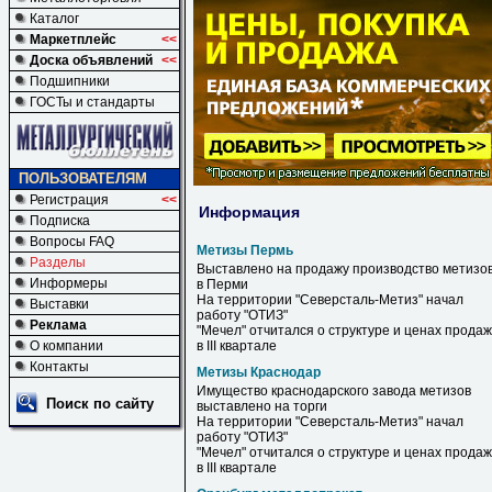
Каталог
Маркетплейс
<<
Доска объявлений
<<
Подшипники
ГОСТы и стандарты
ПОЛЬЗОВАТЕЛЯМ
Регистрация
<<
Информация
Подписка
Вопросы FAQ
Метизы Пермь
Разделы
Выставлено на продажу производство
метизо
Информеры
в
Перми
На территории "Северсталь-
Метиз
" начал
Выставки
работу "ОТИЗ"
Реклама
"Мечел" отчитался о структуре и ценах продаж
О компании
в III квартале
Контакты
Метизы Краснодар
Имущество краснодарского завода
метизов
Поиск по сайту
выставлено на торги
На территории "Северсталь-
Метиз
" начал
работу "ОТИЗ"
"Мечел" отчитался о структуре и ценах продаж
в III квартале