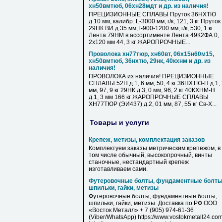
хн50вмтюб, 06хн28мдт и др. из наличия!
ПРЕЦИЗИОННЫЕ СПЛАВЫ Пруток 36НХТЮ
д.10 мм, калибр. L-3000 мм, г/к, 121, 3 кг Пруток
29НК ВИ д.35 мм, l-900-1200 мм, г/к, 530, 1 кг
Лента 79НМ в ассортименте Лента 49К2ФА 0,
2х120 мм 44, 3 кг ЖАРОПРОЧНЫЕ...
Проволока хн77тюр, хн60вт, 06х15н60м15,
хн50вмтюб, 36нхтю, 29нк, 40кхнм и др. из
наличия!
ПРОВОЛОКА из наличия! ПРЕЦИЗИОННЫЕ
СПЛАВЫ 52Н д.1, 6 мм, 50, 4 кг 36НХТЮ-Н д.1,
мм, 97, 9 кг 29НК д.3, 0 мм, 96, 2 кг 40КХНМ-Н
д.1, 3 мм 166 кг ЖАРОПРОЧНЫЕ СПЛАВЫ
ХН77ТЮР (ЭИ437) д.2, 01 мм, 87, 55 кг Св-Х...
Товары и услуги
Крепеж, метизы, комплектация заказов
Комплектуем заказы метрическим крепежом, в
том числе обычный, высокопрочный, винты
станочные, нестандартный крепеж
изготавливаем сами.
Футеровочные болты, фундаментные болты
шпильки, гайки, метизы
Футеровочные болты, фундаментные болты,
шпильки, гайки, метизы. Доставка по РФ ООО
«Восток Металл» + 7 (905) 974-61-36
(Viber/WhatsApp) https://www.vostokmetall24.com