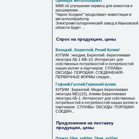
Оренбург металлопрокат
ММК об улучшении сервиса для клиентов и
расширении ...
"Акрон Холдинг" продолжает инвестиции в
металлообработку
Электрометаллургический завод в Ивановской
области будет ...
Спрос на продукцию, цены
Ванадий , Бериллий, Рений Купим!
КУПИМ : неодим, Бериллий.-бериллиевая
лигатура АБ-1 МБ-10. Интересует для
собственных потребностей и потребностей
наших коллег и партнеров : СПЛАВЫ-
ОКСИДЫ- ПОРОШКИ- СОЕДИНЕНИЯ-
ПЕРВИЧНЫЕ ФОРМЫ следую...
Гафний;Галлий;Германий купим.
КУПИМ : Бериллий. Медно-бериллиевая
лигатура МБ1(10), Алюмо-Бериллиевая
лигатура АБ-1. Интересует для собственных
потребностей и потребностей наших коллег и
партнеров : СПЛАВЫ- ОКСИДЫ- ПОРОШКИ-
СОЕДИН...
Предложения на поставку
продукции, цены
Прокат 29нк, хн60вт, 79нм, хн35вт,