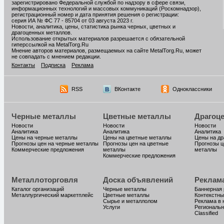
зарегистрировано Федеральной службой по надзору в сфере связи,
информационных технологий и массовых коммуникаций (Роскомнадзор),
регистрационный номер и дата принятия решения о регистрации:
серия ИА № ФС 77 - 85704 от 03 августа 2023 г.
Новости, аналитика, цены, статистика рынка черных, цветных и
драгоценных металлов.
Использование открытых материалов разрешается с обязательной
гиперссылкой на MetalTorg.Ru
Мнение авторов материалов, размещаемых на сайте MetalTorg.Ru, может
не совпадать с мнением редакции.
Контакты
Подписка
Реклама
RSS
ВКонтакте
Одноклассники
Черные металлы
Цветные металлы
Драгоц
Новости
Новости
Новости
Аналитика
Аналитика
Аналитика
Цены на черные металлы
Цены на цветные металлы
Цены на д
Прогнозы цен на черные металлы
Прогнозы цен на цветные
Прогнозы ц
Коммерческие предложения
металлы
металлы
Коммерческие предложения
Металлоторговля
Доска объявлений
Реклам
Каталог организаций
Черные металлы
Баннерная
Металлургический маркетплейс
Цветные металлы
Контекстны
Сырье и металлолом
Реклама в 
Услуги
Региональн
Classified