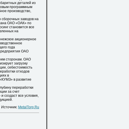
абаритных деталей из
словым программным
ное производство,
 сборочных заводов на
лана ОАО «ОАК» по
рсинг становится все
вленных на
нежское акционерное
зводственное
щего года
 предприятия ОАО
им сторонам. ОАО
зирует загрузку
ции, себестоимость
реработки отходов
иях в
«КУМЗ» в развитие
лубину переработки
ции за счет
и создаст все условия,
укцией.
Источник:
MetalTorg.Ru