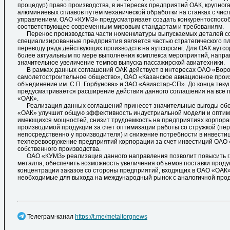
процедур) право производства, в интересах предприятий ОАК, крупног
алюминиевых сплавов путем механической обработки на станках с чи
управлением. ОАО «КУМЗ» предусматривает создать конкурентоспособ
соответствующее современным мировым стандартам и требованиям.
Перенос производства части номенклатуры выпускаемых деталей со
специализированные предприятия является частью стратегического п
переводу ряда действующих производств на аутсорсинг. Для ОАК аутсо
более актуальным по мере выполнения комплекса мероприятий, напра
значительное увеличение темпов выпуска пассажирской авиатехники.
В рамках данных соглашений ОАК действует в интересах ОАО «Воро
самолетостроительное общество», ОАО «Казанское авиационное прои
объединение им. С.П. Горбунова» и ЗАО «Авиастар-СП». До конца теку
предусматривается расширение действия данного соглашения на все
«ОАК».
Реализация данных соглашений принесет значительные выгоды обе
«ОАК» улучшит общую эффективность индустриальной модели и оптими
имеющихся мощностей, снизит трудоемкость на предприятиях корпора
производимой продукции за счет оптимизации работы со стружкой (пе
непосредственно у производителя) и снижение потребности в инвестиц
техперевооружение предприятий корпорации за счет инвестиций ОАО 
собственного производства.
ОАО «КУМЗ» реализация данного направления позволит повысить г
металла, обеспечить возможность увеличения объемов поставки продук
концентрации заказов со стороны предприятий, входящих в ОАО «ОАК» 
необходимые для выхода на международный рынок с аналогичной прод
Телеграм-канал
https://t.me/metaltorgnews