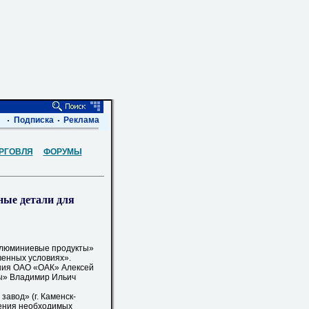
Подписка
Реклама
РГОВЛЯ
ФОРУМЫ
ные детали для
люминиевые продукты»
венных условиях».
ения ОАО «ОАК» Алексей
ы» Владимир Ильич
вод» (г. Каменск-
дения необходимых