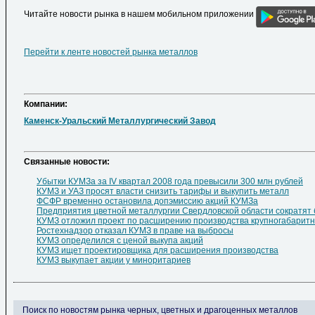
Читайте новости рынка в нашем мобильном приложении
Перейти к ленте новостей рынка металлов
Компании:
Каменск-Уральский Металлургический Завод
Cвязанные новости:
Убытки КУМЗа за IV квартал 2008 года превысили 300 млн рублей
КУМЗ и УАЗ просят власти снизить тарифы и выкупить металл
ФСФР временно остановила допэмиссию акций КУМЗа
Предприятия цветной металлургии Свердловской области сократят 
КУМЗ отложил проект по расширению производства крупногабаритн
Ростехнадзор отказал КУМЗ в праве на выбросы
КУМЗ определился с ценой выкупа акций
КУМЗ ищет проектировщика для расширения производства
КУМЗ выкупает акции у миноритариев
Поиск по новостям рынка черных, цветных и драгоценных металлов