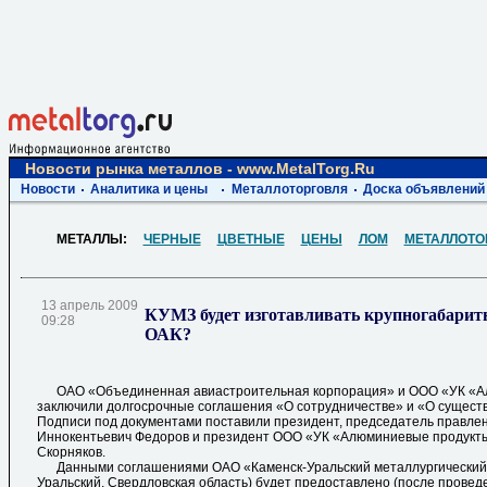
Новости рынка металлов - www.MetalTorg.Ru
Новости
Аналитика и цены
Металлоторговля
Доска объявлений
МЕТАЛЛЫ:
ЧЕРНЫЕ
ЦВЕТНЫЕ
ЦЕНЫ
ЛОМ
МЕТАЛЛОТО
13 апрель 2009
КУМЗ будет изготавливать крупногабарит
09:28
ОАК?
ОАО «Объединенная авиастроительная корпорация» и ООО «УК «А
заключили долгосрочные соглашения «О сотрудничестве» и «О сущест
Подписи под документами поставили президент, председатель правл
Иннокентьевич Федоров и президент ООО «УК «Алюминиевые продукт
Скорняков.
Данными соглашениями ОАО «Каменск-Уральский металлургический за
Уральский, Свердловская область) будет предоставлено (после прове