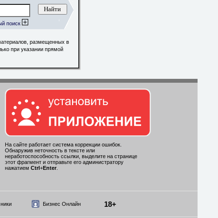
ый поиск
материалов, размещенных в
лько при указании прямой
На сайте работает система коррекции ошибок.
Обнаружив неточность в тексте или
неработоспособность ссылки, выделите на странице
этот фрагмент и отправьте его администратору
нажатием
Ctrl
+
Enter
.
18+
ники
Бизнес Онлайн