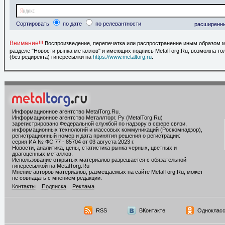
Сортировать
по дате
по релевантности
расширенн
Внимание!!!
Воспроизведение, перепечатка или распространение иным образом 
разделе "Новости рынка металлов" и имеющих подпись MetalTorg.Ru, возможна то
(без редиректа) гиперссылки на
https://www.metaltorg.ru
.
Информационное агентство MetalTorg.Ru
.
Информационное агентство Металлторг. Ру (MetalTorg.Ru)
зарегистрировано Федеральной службой по надзору в сфере связи,
информационных технологий и массовых коммуникаций (Роскомнадзор),
регистрационный номер и дата принятия решения о регистрации:
серия ИА № ФС 77 - 85704 от 03 августа 2023 г.
Новости, аналитика, цены, статистика рынка черных, цветных и
драгоценных металлов.
Использование открытых материалов разрешается с обязательной
гиперссылкой на MetalTorg.Ru
Мнение авторов материалов, размещаемых на сайте MetalTorg.Ru, может
не совпадать с мнением редакции.
Контакты
Подписка
Реклама
RSS
ВКонтакте
Однокласс