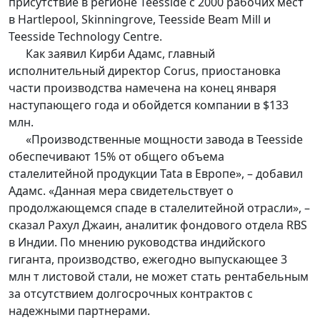
присутствие в регионе Teesside с 2000 рабочих мест
в Hartlepool, Skinningrove, Teesside Beam Mill и
Teesside Technology Centre.
Как заявил Кирби Адамс, главный
исполнительный директор Corus, приостановка
части производства намечена на конец января
наступающего года и обойдется компании в $133
млн.
«Производственные мощности завода в Teesside
обеспечивают 15% от общего объема
сталелитейной продукции Tata в Европе», – добавил
Адамс. «Данная мера свидетельствует о
продолжающемся спаде в сталелитейной отрасли», –
сказал Рахул Джаин, аналитик фондового отдела RBS
в Индии. По мнению руководства индийского
гиганта, производство, ежегодно выпускающее 3
млн т листовой стали, не может стать рентабельным
за отсутствием долгосрочных контрактов с
надежными партнерами.