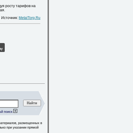
уя росту тарифов на
ая.
Источник:
MetalTorg.Ru
ый поиск
материалов, размещенных в
лько при указании прямой