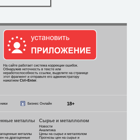
На сайте работает система коррекции ошибок.
Обнаружив неточность в тексте или
неработоспособность ссылки, выделите на странице
этот фрагмент и отправьте его администратору
нажатием
Ctrl
+
Enter
.
18+
ники
Бизнес Онлайн
енные металлы
Сырье и металлолом
Новости
Аналитика
рагоценные металлы
Цены на сырье и металлолом
ен на драгоценные
Прогнозы цен на сырье и