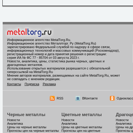
Информационное агентство MetalTorg.Ru
.
Информационное агентство Металлторг. Ру (MetalTorg.Ru)
зарегистрировано Федеральной службой по надзору в сфере связи,
информационных технологий и массовых коммуникаций (Роскомнадзор),
регистрационный номер и дата принятия решения о регистрации:
серия ИА № ФС 77 - 85704 от 03 августа 2023 г.
Новости, аналитика, цены, статистика рынка черных, цветных и
драгоценных металлов.
Использование открытых материалов разрешается с обязательной
гиперссылкой на MetalTorg.Ru
Мнение авторов материалов, размещаемых на сайте MetalTorg.Ru, может
не совпадать с мнением редакции.
Контакты
Подписка
Реклама
RSS
ВКонтакте
Однокласс
Черные металлы
Цветные металлы
Драгоц
Новости
Новости
Новости
Аналитика
Аналитика
Аналитика
Цены на черные металлы
Цены на цветные металлы
Цены на д
Прогнозы цен на черные металлы
Прогнозы цен на цветные
Прогнозы ц