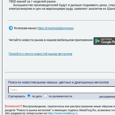
7800 юаней за т неделей ранее.
Большинство производителей будут и дальше поднимать цены, след
электроэнергию и цен на марганцевую руду, заявляет аналитик из Шанх
Телеграм-канал
https://t.me/metaltorgnews
Читайте новости рынка в нашем мобильном приложении
Перейти к ленте новостей рынка металлов
Поиск по новостям рынка черных, цветных и драгоценных металлов
Сортировать
по дате
по релевантности
расширенн
Внимание!!!
Воспроизведение, перепечатка или распространение иным образом 
разделе "Новости рынка металлов" и имеющих подпись MetalTorg.Ru, возможна то
(без редиректа) гиперссылки на
https://www.metaltorg.ru
.