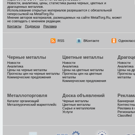
Новости, аналитика, цены, статистика рынка черных, цветных и
драгоценных металлов.
Использование открытых материалов разрешается с обязательной
гиперссылкой на MetalTorg.Ru
Мнение авторов материалов, размещаемых на сайте MetalTorg.Ru, может
не совпадать с мнением редакции.
Контакты
Подписка
Реклама
RSS
ВКонтакте
Однокласс
Черные металлы
Цветные металлы
Драгоц
Новости
Новости
Новости
Аналитика
Аналитика
Аналитика
Цены на черные металлы
Цены на цветные металлы
Цены на д
Прогнозы цен на черные металлы
Прогнозы цен на цветные
Прогнозы ц
Коммерческие предложения
металлы
металлы
Коммерческие предложения
Металлоторговля
Доска объявлений
Реклам
Каталог организаций
Черные металлы
Баннерная
Металлургический маркетплейс
Цветные металлы
Контекстн
Сырье и металлолом
Реклама в 
Услуги
Региональн
Classified