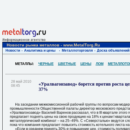
Новости рынка металлов - www.MetalTorg.Ru
Новости
Аналитика и цены
Металлоторговля
Доска объявлений
МЕТАЛЛЫ:
ЧЕРНЫЕ
ЦВЕТНЫЕ
ЦЕНЫ
ЛОМ
МЕТАЛЛОТО
28 май 2010
«Уралвагонзавод» борется против роста цен
08:45
37%
На заседании межкомиссионной рабочей группы по вопросам модер
промышленности Общественной палаты директор московского предст
«Уралвагонзавод» Василий Варенов рассказал, что в III квартале этого
предлагает поднять цены на свою продукцию на 18% к ценам I квартала
металлургический комбинат – на 25–49%. С «Северсталью» ведутся сл
пока что компания предлагает повысить стоимость котельного листа на
«Если в среднем принять 30%-е повышение цен, стоимость полувагон