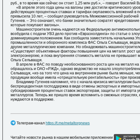
руб., в то время как сейчас он стоит 1,25 млн руб.», – говорит Василий 
«В апреле этого года цены на вагоны уже достигли критического уров
действующих процентных ставках и тарифах окупаемость вложений в п
превысила 10 лет, – сообщил руководитель Межкомиссионной рабочей
Гутенев. – Это означает, что банки значительно сократят кредитовани
которые покупают вагоны».
Машиностроители очень надеются на Федеральную антимонопольную
возбудила с подачи УВЗ дело против «Евразхолдинга» по статье о зло
доминирующим положением. Как сообщила заместитель начальника Уп
промышленности и оборонного комплекса ФАС Ольга Сельващук, ведом
другие металлургические компании. Но обнадеживать машиностроителе
«Существуют объективные факторы повышения цен на металл: рост цен
электроэнергию, и пока внутренняя стоимость металла не превышает 
Ольга Сельващук.
В апреле в ФАС по поводу необоснованного роста цен на металл на
обращалось и ОАО «РЖД», однако ведомство не нашло злоупотреблени
Сельващук, «из-за того что цена на внутреннем рынке была меньше, че
продукции вообще имела «отрицательную рентабельность» при произв
Владимир Гутенев напомнил, что с начала кризиса металлургам был
беспрецедентная господдержка в виде отмены экспортных и импортны
субсидирования процентных ставок экспортерам, защиты от импорта ук
металлургов. Теперь же пришло время вспомнить о смежных отраслях, 
нуждаются в поддержке.
Телеграм-канал
https://t.me/metaltorgnews
Читайте новости рынка в нашем мобильном приложении