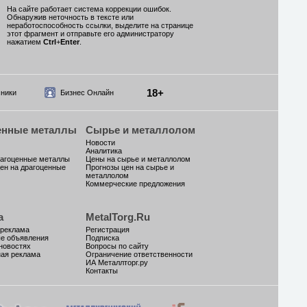
На сайте работает система коррекции ошибок.
Обнаружив неточность в тексте или
неработоспособность ссылки, выделите на странице
этот фрагмент и отправьте его администратору
нажатием
Ctrl
+
Enter
.
18+
ники
Бизнес Онлайн
енные металлы
Сырье и металлолом
Новости
Аналитика
рагоценные металлы
Цены на сырье и металлолом
ен на драгоценные
Прогнозы цен на сырье и
металлолом
Коммерческие предложения
а
MetalTorg.Ru
 реклама
Регистрация
ые объявления
Подписка
новостях
Вопросы по сайту
ая реклама
Ограничение ответственности
ИА Металлторг.ру
Контакты