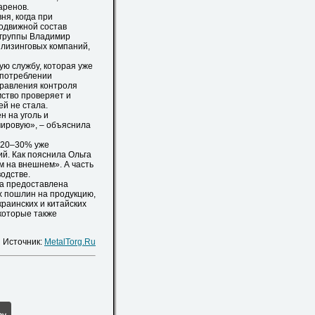
Варенов.
ня, когда при
одвижной состав
 группы Владимир
е лизинговых компаний,
 службу, которая уже
употреблении
равления контроля
ство проверяет и
й не стала.
 на уголь и
мировую», – объяснила
 20–30% уже
й. Как пояснила Ольга
м на внешнем». А часть
одстве.
а предоставлена
х пошлин на продукцию,
раинских и китайских
которые также
Источник:
MetalTorg.Ru