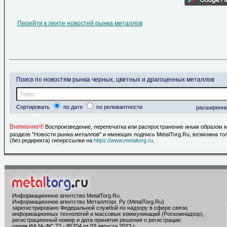
Перейти к ленте новостей рынка металлов
Поиск по новостям рынка черных, цветных и драгоценных металлов
Сортировать
по дате
по релевантности
расширенн
Внимание!!!
Воспроизведение, перепечатка или распространение иным образом 
разделе "Новости рынка металлов" и имеющих подпись MetalTorg.Ru, возможна то
(без редиректа) гиперссылки на
https://www.metaltorg.ru
.
Информационное агентство MetalTorg.Ru
.
Информационное агентство Металлторг. Ру (MetalTorg.Ru)
зарегистрировано Федеральной службой по надзору в сфере связи,
информационных технологий и массовых коммуникаций (Роскомнадзор),
регистрационный номер и дата принятия решения о регистрации:
серия ИА № ФС 77 - 85704 от 03 августа 2023 г.