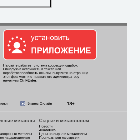
На сайте работает система коррекции ошибок.
Обнаружив неточность в тексте или
неработоспособность ссылки, выделите на странице
этот фрагмент и отправьте его администратору
нажатием
Ctrl
+
Enter
.
18+
ники
Бизнес Онлайн
енные металлы
Сырье и металлолом
Новости
Аналитика
рагоценные металлы
Цены на сырье и металлолом
ен на драгоценные
Прогнозы цен на сырье и