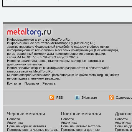
Информационное агентство MetalTorg.Ru
.
Информационное агентство Металлторг. Ру (MetalTorg.Ru)
зарегистрировано Федеральной службой по надзору в сфере связи,
информационных технологий и массовых коммуникаций (Роскомнадзор),
регистрационный номер и дата принятия решения о регистрации:
серия ИА № ФС 77 - 85704 от 03 августа 2023 г.
Новости, аналитика, цены, статистика рынка черных, цветных и
драгоценных металлов.
Использование открытых материалов разрешается с обязательной
гиперссылкой на MetalTorg.Ru
Мнение авторов материалов, размещаемых на сайте MetalTorg.Ru, может
не совпадать с мнением редакции.
Контакты
Подписка
Реклама
RSS
ВКонтакте
Однокласс
Черные металлы
Цветные металлы
Драгоц
Новости
Новости
Новости
Аналитика
Аналитика
Аналитика
Цены на черные металлы
Цены на цветные металлы
Цены на д
Прогнозы цен на черные металлы
Прогнозы цен на цветные
Прогнозы ц