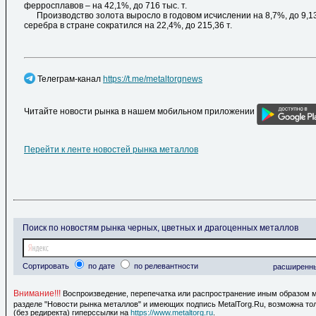
ферросплавов – на 42,1%, до 716 тыс. т.
Производство золота выросло в годовом исчислении на 8,7%, до 9,13 т
серебра в стране сократился на 22,4%, до 215,36 т.
Телеграм-канал
https://t.me/metaltorgnews
Читайте новости рынка в нашем мобильном приложении
Перейти к ленте новостей рынка металлов
Поиск по новостям рынка черных, цветных и драгоценных металлов
Сортировать
по дате
по релевантности
расширенн
Внимание!!!
Воспроизведение, перепечатка или распространение иным образом 
разделе "Новости рынка металлов" и имеющих подпись MetalTorg.Ru, возможна то
(без редиректа) гиперссылки на
https://www.metaltorg.ru
.