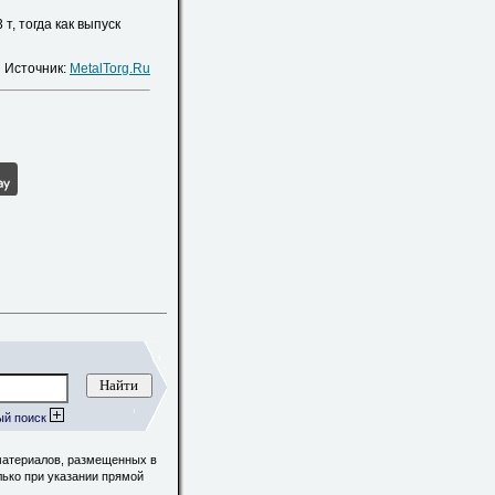
, тогда как выпуск
Источник:
MetalTorg.Ru
ый поиск
материалов, размещенных в
лько при указании прямой