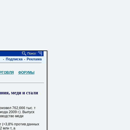
Подписка
Реклама
РГОВЛЯ
ФОРУМЫ
ния, меди и стали
извел 762,666 тыс. т
ода 2009 г.). Выпуск
изводство меди
т (+3,8% против данных
2 млн т, а