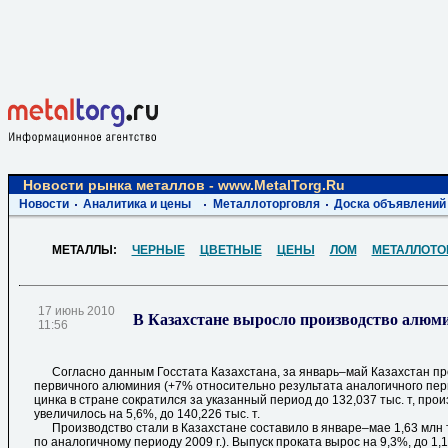
Новости рынка металлов - www.MetalTorg.Ru
Новости
Аналитика и цены
Металлоторговля
Доска объявлений
МЕТАЛЛЫ:
ЧЕРНЫЕ
ЦВЕТНЫЕ
ЦЕНЫ
ЛОМ
МЕТАЛЛОТО
17 июнь 2010
В Казахстане выросло производство алюми
11:56
Согласно данным Госстата Казахстана, за январь–май Казахстан про
первичного алюминия (+7% относительно результата аналогичного пери
цинка в стране сократился за указанный период до 132,037 тыс. т, про
увеличилось на 5,6%, до 140,226 тыс. т.
Производство стали в Казахстане составило в январе–мае 1,63 млн 
по аналогичному периоду 2009 г.). Выпуск проката вырос на 9,3%, до 1,1