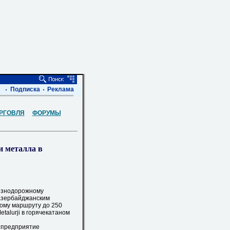
Подписка
Реклама
РГОВЛЯ
ФОРУМЫ
 металла в
езнодорожному
 азербайджанским
ому маршруту до 250
talurji в горячекатаном
 предприятие