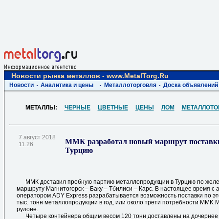
Новости рынка металлов - www.MetalTorg.Ru
Новости
Аналитика и цены
Металлоторговля
Доска объявлений
МЕТАЛЛЫ:
ЧЕРНЫЕ
ЦВЕТНЫЕ
ЦЕНЫ
ЛОМ
МЕТАЛЛОТО
7 август 2018
ММК разработал новый маршрут поставки
11:26
Турцию
ММК доставил пробную партию металлопродукции в Турцию по жел
маршруту Магнитогорск – Баку – Тбилиси – Карс. В настоящее время с
оператором ADY Express разрабатывается возможность поставки по эт
тыс. тонн металлопродукции в год, или около трети потребности MMK Me
рулоне.
Четыре контейнера общим весом 120 тонн доставлены на дочернее