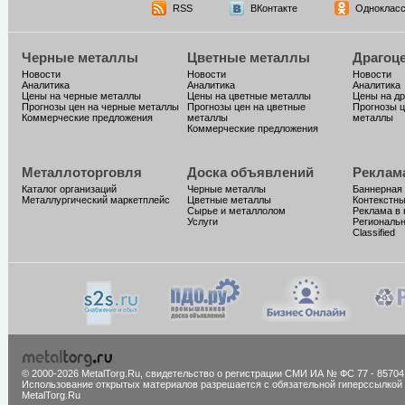
RSS
ВКонтакте
Однокласс
Черные металлы
Цветные металлы
Драгоц
Новости
Новости
Новости
Аналитика
Аналитика
Аналитика
Цены на черные металлы
Цены на цветные металлы
Цены на д
Прогнозы цен на черные металлы
Прогнозы цен на цветные
Прогнозы ц
Коммерческие предложения
металлы
металлы
Коммерческие предложения
Металлоторговля
Доска объявлений
Реклам
Каталог организаций
Черные металлы
Баннерная
Металлургический маркетплейс
Цветные металлы
Контекстн
Сырье и металлолом
Реклама в 
Услуги
Региональн
Classified
© 2000-2026 MetalTorg.Ru,
cвидетельство о регистрации СМИ ИА № ФС 77 - 85704
Использование открытых материалов разрешается с обязательной гиперссылкой
MetalTorg.Ru