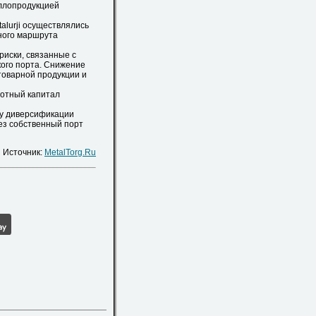
аллопродукцией
lurji осуществлялись
ного маршрута
иски, связанные с
ого порта. Снижение
товарной продукции и
ротный капитал
у диверсификации
ез собственный порт
Источник:
MetalTorg.Ru