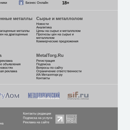
18+
ники
Бизнес Онлайн
енные металлы
Сырье и металлолом
Новости
Аналитика
рагоценные металлы
Цены на сырье и металлолом
ен на драгоценные
Прогнозы цен на сырье и
металлолом
Коммерческие предложения
а
MetalTorg.Ru
 реклама
Регистрация
ые объявления
Подписка
новостях
Вопросы по сайту
ая реклама
Ограничение ответственности
ИА Металлторг.ру
Контакты
Контакты редакции
Подписка на услуги
Реклама на сайте
 на