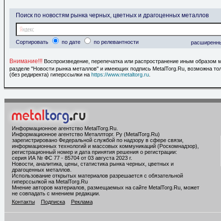
Поиск по новостям рынка черных, цветных и драгоценных металлов
Сортировать
по дате
по релевантности
расширенн
Внимание!!!
Воспроизведение, перепечатка или распространение иным образом 
разделе "Новости рынка металлов" и имеющих подпись MetalTorg.Ru, возможна то
(без редиректа) гиперссылки на
https://www.metaltorg.ru
.
Информационное агентство MetalTorg.Ru
.
Информационное агентство Металлторг. Ру (MetalTorg.Ru)
зарегистрировано Федеральной службой по надзору в сфере связи,
информационных технологий и массовых коммуникаций (Роскомнадзор),
регистрационный номер и дата принятия решения о регистрации:
серия ИА № ФС 77 - 85704 от 03 августа 2023 г.
Новости, аналитика, цены, статистика рынка черных, цветных и
драгоценных металлов.
Использование открытых материалов разрешается с обязательной
гиперссылкой на MetalTorg.Ru
Мнение авторов материалов, размещаемых на сайте MetalTorg.Ru, может
не совпадать с мнением редакции.
Контакты
Подписка
Реклама