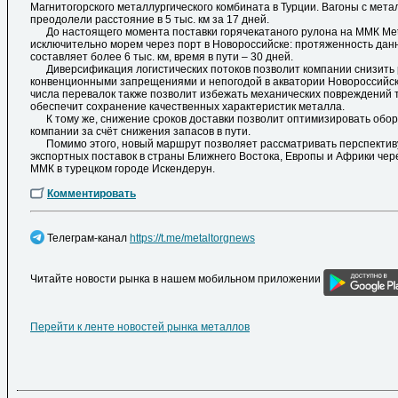
Магнитогорского металлургического комбината в Турции. Вагоны с мет
преодолели расстояние в 5 тыс. км за 17 дней.
До настоящего момента поставки горячекатаного рулона на ММК Meta
исключительно морем через порт в Новороссийске: протяженность дан
составляет более 6 тыс. км, время в пути – 30 дней.
Диверсификация логистических потоков позволит компании снизить р
конвенционными запрещениями и непогодой в акватории Новороссийск
числа перевалок также позволит избежать механических повреждений 
обеспечит сохранение качественных характеристик металла.
К тому же, снижение сроков доставки позволит оптимизировать обо
компании за счёт снижения запасов в пути.
Помимо этого, новый маршрут позволяет рассматривать перспектив
экспортных поставок в страны Ближнего Востока, Европы и Африки чер
ММК в турецком городе Искендерун.
Комментировать
Телеграм-канал
https://t.me/metaltorgnews
Читайте новости рынка в нашем мобильном приложении
Перейти к ленте новостей рынка металлов