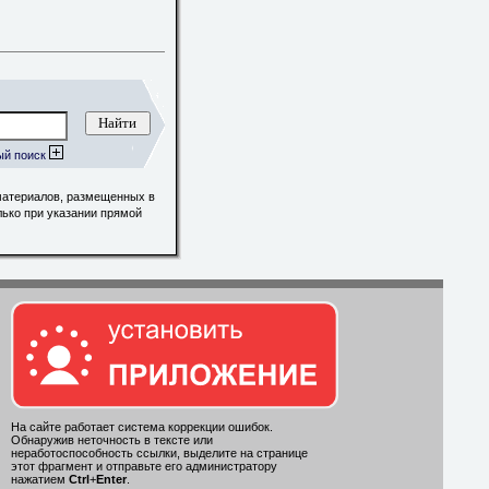
ый поиск
материалов, размещенных в
лько при указании прямой
На сайте работает система коррекции ошибок.
Обнаружив неточность в тексте или
неработоспособность ссылки, выделите на странице
этот фрагмент и отправьте его администратору
нажатием
Ctrl
+
Enter
.