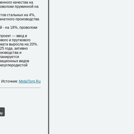
енного качества на
роволоки пружинной на
ов стальных на 4%,
анатного производства
 - на 18%, проволоки
роект — ввод в
вого и пруткового
оката выросла на 20%.
5 года, активно
оизводства и
планируется
вационных видов
окоуглеродистой
Источник:
MetalTorg.Ru