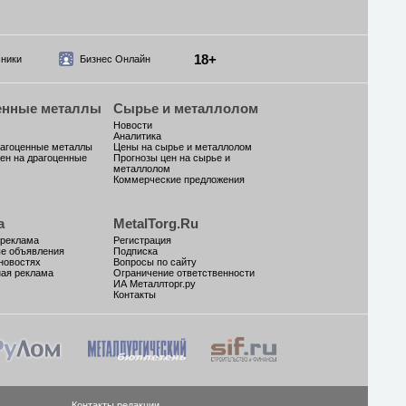
18+
ники
Бизнес Онлайн
енные металлы
Сырье и металлолом
Новости
Аналитика
рагоценные металлы
Цены на сырье и металлолом
ен на драгоценные
Прогнозы цен на сырье и
металлолом
Коммерческие предложения
а
MetalTorg.Ru
 реклама
Регистрация
ые объявления
Подписка
новостях
Вопросы по сайту
ая реклама
Ограничение ответственности
ИА Металлторг.ру
Контакты
Контакты редакции