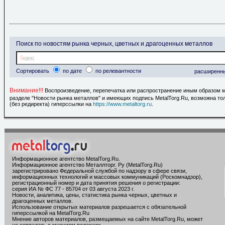
Поиск по новостям рынка черных, цветных и драгоценных металлов
Сортировать
по дате
по релевантности
расширенн
Внимание!!!
Воспроизведение, перепечатка или распространение иным образом 
разделе "Новости рынка металлов" и имеющих подпись MetalTorg.Ru, возможна то
(без редиректа) гиперссылки на
https://www.metaltorg.ru
.
Информационное агентство MetalTorg.Ru
.
Информационное агентство Металлторг. Ру (MetalTorg.Ru)
зарегистрировано Федеральной службой по надзору в сфере связи,
информационных технологий и массовых коммуникаций (Роскомнадзор),
регистрационный номер и дата принятия решения о регистрации:
серия ИА № ФС 77 - 85704 от 03 августа 2023 г.
Новости, аналитика, цены, статистика рынка черных, цветных и
драгоценных металлов.
Использование открытых материалов разрешается с обязательной
гиперссылкой на MetalTorg.Ru
Мнение авторов материалов, размещаемых на сайте MetalTorg.Ru, может