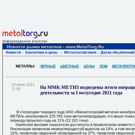
Новости рынка металлов - www.MetalTorg.Ru
Новости
Аналитика и цены
Металлоторговля
Доска объявлений
МЕТАЛЛЫ:
ЧЕРНЫЕ
ЦВЕТНЫЕ
ЦЕНЫ
ЛОМ
МЕТАЛЛОТО
16 июль 2021
На ММК-МЕТИЗ подведены итоги операц
11:09
деятельности за I полугодие 2021 года
В I полугодии текущего года ОАО «Магнитогорский метизно-калибро
МЕТИЗ» реализовало 225 765 тонн металлопродукции, что выше показ
периода прошлого года на 11% (22 261 тонн).
Наиболее высокие показатели достигнуты в проволочном сегменте 
Реализация проволоки низкоуглеродистой выросла на 18%, в том числ
16%, проволоки сварочной легированной на 37%, проволоки сварочной