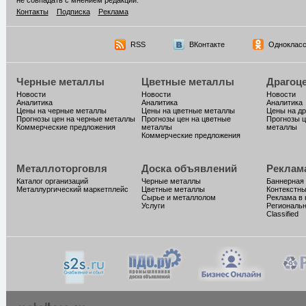
не совпадать с мнением редакции.
Контакты
Подписка
Реклама
RSS
ВКонтакте
Однокласс
Черные металлы
Цветные металлы
Драгоц
Новости
Новости
Новости
Аналитика
Аналитика
Аналитика
Цены на черные металлы
Цены на цветные металлы
Цены на д
Прогнозы цен на черные металлы
Прогнозы цен на цветные
Прогнозы ц
Коммерческие предложения
металлы
металлы
Коммерческие предложения
Металлоторговля
Доска объявлений
Реклам
Каталог организаций
Черные металлы
Баннерная
Металлургический маркетплейс
Цветные металлы
Контекстн
Сырье и металлолом
Реклама в 
Услуги
Региональн
Classified