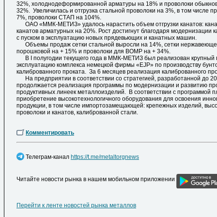
32%, холоднодеформированной арматуры на 18% и проволоки обыкнов
32%. Увеличилась и отгрузка стальной проволоки на 3%, в том числе п
7%, проволоки СТАП на 104%.
ОАО «ММК-МЕТИЗ» удалось нарастить объем отгрузки канатов: канат
канатов арматурных на 20%. Рост достигнут благодаря модернизации к
с пуском в эксплуатацию новых прядевьющих и канатных машин.
Объемы продаж сетки стальной выросли на 14%, сетки нержавеющей
порошковой на + 15% и проволоки для ВОМР на + 34%.
В I полугодии текущего года в ММК-МЕТИЗ был реализован крупный п
эксплуатацию комплекса немецкой фирмы «EJP» по производству бунто
калиброванного проката. За 6 месяцев реализация калиброванного пр
На предприятии в соответствии со стратегией, разработанной до 202
продолжается реализация программы по модернизации и развитию пр
продуктивных линеек металлоизделий. В соответствии с программой 
приобретение высокотехнологичного оборудования для освоения инно
продукции, в том числе импортозамещающей: крепежных изделий, выс
проволоки и канатов, калиброванной стали.
Комментировать
Телеграм-канал
https://t.me/metaltorgnews
Читайте новости рынка в нашем мобильном приложении
Перейти к ленте новостей рынка металлов