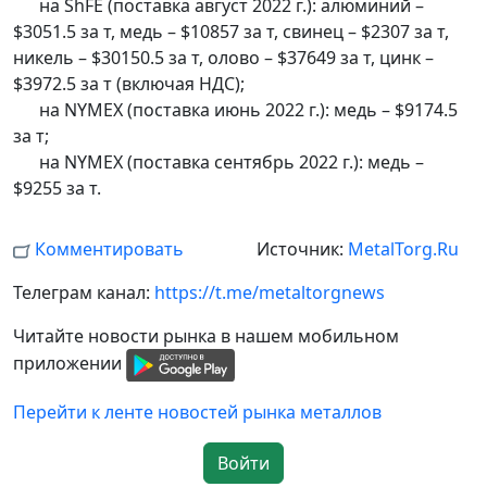
на ShFE (поставка август 2022 г.): алюминий –
$3051.5 за т, медь – $10857 за т, свинец – $2307 за т,
никель – $30150.5 за т, олово – $37649 за т, цинк –
$3972.5 за т (включая НДС);
на NYMEX (поставка июнь 2022 г.): медь – $9174.5
за т;
на NYMEX (поставка сентябрь 2022 г.): медь –
$9255 за т.
Комментировать
Источник:
MetalTorg.Ru
Телеграм канал:
https://t.me/metaltorgnews
Читайте новости рынка в нашем мобильном
приложении
Перейти к ленте новостей рынка металлов
Войти