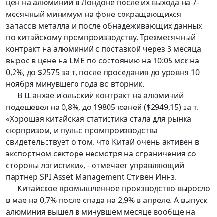
цен на алюминий в Лондоне после их выхода на 7-
месячный минимум на фоне сокращающихся
запасов металла и после обнадеживающих данных
по китайскому промпроизводству. Трехмесячный
контракт на алюминий с поставкой через 3 месяца
вырос в цене на LME по состоянию на 10:05 мск на
0,2%, до $2575 за т, после проседания до уровня 10
ноября минувшего года во вторник.
В Шанхае июльский контракт на алюминий
подешевел на 0,8%, до 19805 юаней ($2949,15) за т.
«Хорошая китайская статистика стала для рынка
сюрпризом, и пульс промпроизводства
свидетельствует о том, что Китай очень активен в
экспортном секторе несмотря на ограничения со
стороны логистики», - отмечает управляющий
партнер SPI Asset Management Стивен Иннз.
Китайское промышленное производство выросло
в мае на 0,7% после спада на 2,9% в апреле. А выпуск
алюминия вышел в минувшем месяце вообще на