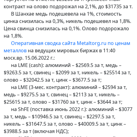
контракт на олово подорожал на 2,1%, до $31735 за т.
В Шанхае медь подешевела на 1%, стоимость
цинка снизилась на 0,3%, никель подешевел на 1,8%.
Цена свинца снизилась на 0,1%. Олово подорожало
на 1,8%.
Оперативная сводка сайта Metaltorg.ru по ценам
металлов
на ведущих мировых биржах в 11:40
моск.вр. 15.06.2022 г.:
на LME (cash): алюминий – $2569.5 за т, медь –
$9263.5 за т, свинец – $2099 за т, никель – $25514 за т,
олово – $32042.5 за т, цинк – $3677.5 за т;
на LME (3-мес. контракт): алюминий – $2594 за т,
медь – $9275.5 за т, свинец – $2113 за т, никель –
$25615 за т, олово – $31760 за т, цинк – $3644 за т;
на ShFE (поставка июнь 2022 г.): алюминий – $3077
за т, медь – $10946.5 за т, свинец – $2297.5 за т,
никель – $31647.5 за т, олово – $40009.5 за т, цинк –
$3988.5 за т (включая НДС);