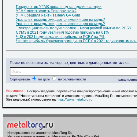
Гендиректор УГМК попал под канадские санкции
УГМК может купить Petropavlovsk?
УГМК решила найти замену GV Gold
Уралэлектромедь ожидает снижения цен на медь?
Уралэлектромедь ожидает снижения цен на медь?
Электроцинк вновь получил более 1 млрд рублей убытка по РСБУ
СУМЗ в 2021 году увеличил годовую прибыль на 61%
ЧЦЗ в 2021 году сократил прибыль по РСБУ на 7%
Чистая прибыль Уралэлектромеди по РСБУ в 2021 году сократилась 
Поиск по новостям рынка черных, цветных и драгоценных металлов
Сортировать
по дате
по релевантности
расширенн
Внимание!!!
Воспроизведение, перепечатка или распространение иным образом 
разделе "Новости рынка металлов" и имеющих подпись MetalTorg.Ru, возможна то
(без редиректа) гиперссылки на
https://www.metaltorg.ru
.
Информационное агентство MetalTorg.Ru
.
Информационное агентство Металлторг. Ру (MetalTorg.Ru)