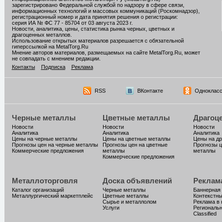
зарегистрировано Федеральной службой по надзору в сфере связи,
информационных технологий и массовых коммуникаций (Роскомнадзор),
регистрационный номер и дата принятия решения о регистрации:
серия ИА № ФС 77 - 85704 от 03 августа 2023 г.
Новости, аналитика, цены, статистика рынка черных, цветных и
драгоценных металлов.
Использование открытых материалов разрешается с обязательной
гиперссылкой на MetalTorg.Ru
Мнение авторов материалов, размещаемых на сайте MetalTorg.Ru, может
не совпадать с мнением редакции.
Контакты
Подписка
Реклама
RSS
ВКонтакте
Однокласс
Черные металлы
Цветные металлы
Драгоц
Новости
Новости
Новости
Аналитика
Аналитика
Аналитика
Цены на черные металлы
Цены на цветные металлы
Цены на д
Прогнозы цен на черные металлы
Прогнозы цен на цветные
Прогнозы ц
Коммерческие предложения
металлы
металлы
Коммерческие предложения
Металлоторговля
Доска объявлений
Реклам
Каталог организаций
Черные металлы
Баннерная
Металлургический маркетплейс
Цветные металлы
Контекстн
Сырье и металлолом
Реклама в 
Услуги
Региональн
Classified