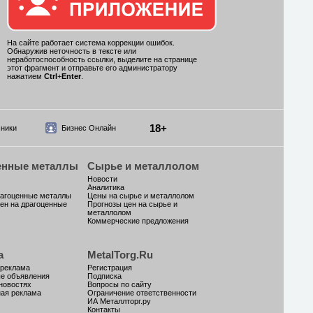
На сайте работает система коррекции ошибок.
Обнаружив неточность в тексте или
неработоспособность ссылки, выделите на странице
этот фрагмент и отправьте его администратору
нажатием
Ctrl
+
Enter
.
18+
ники
Бизнес Онлайн
енные металлы
Сырье и металлолом
Новости
Аналитика
рагоценные металлы
Цены на сырье и металлолом
ен на драгоценные
Прогнозы цен на сырье и
металлолом
Коммерческие предложения
а
MetalTorg.Ru
 реклама
Регистрация
ые объявления
Подписка
новостях
Вопросы по сайту
ая реклама
Ограничение ответственности
ИА Металлторг.ру
Контакты