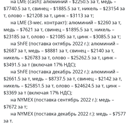
на LME (cash): алюминий – $2250.5 за т, медь –
$7740.5 за т, свинец – $1885.5 за т, никель – $23154 за
т, олово – $21208 за т, цинк – $3113 за т;
на LME (3-мес. контракт): алюминий – $2260 за т,
медь – $7621 за т, свинец – $1895.5 за т, никель –
$23185 за т, олово – $21085 за т, цинк – $3085.5 за т;
на ShFE (поставка октябрь 2022 г.): алюминий –
$2687 за т, медь – $8881 за т, свинец – $2140 за т,
никель – $26783 за т, олово – $25262.5 за т, цинк –
$3491.5 за т (включая 17% НДС);
на ShFE (поставка декабрь 2022 г.): алюминий –
$2661.5 за т, медь – $8737.5 за т, свинец – $2142 за т,
никель – $25851.5 за т, олово – $24624.5 за т, цинк –
$3369 за т (включая 17% НДС);
на NYMEX (поставка сентябрь 2022 г.): медь –
$7672 за т;
на NYMEX (поставка декабрь 2022 г.): медь – $7577
за т.