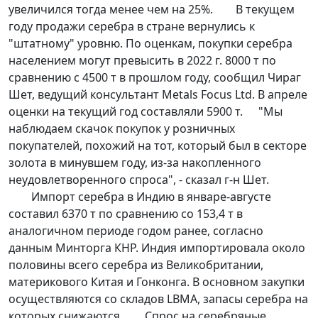
увеличился тогда менее чем на 25%.
В текущем
году продажи серебра в стране вернулись к
"штатному" уровню. По оценкам, покупки серебра
населением могут превысить в 2022 г. 8000 т по
сравнению с 4500 т в прошлом году, сообщил Чираг
Шет, ведущий консультант Metals Focus Ltd. В апреле
оценки на текущий год составляли 5900 т.
"Мы
наблюдаем скачок покупок у розничных
покупателей, похожий на тот, который был в секторе
золота в минувшем году, из-за накопленного
неудовлетворенного спроса", - сказал г-н Шет.
Импорт серебра в Индию в январе-августе
составил 6370 т по сравнению со 153,4 т в
аналогичном периоде годом ранее, согласно
данным Минторга КНР. Индия импортировала около
половины всего серебра из Великобритании,
материкового Китая и Гонконга. В основном закупки
осуществляются со складов LBMA, запасы серебра на
которых снижаются.
Спрос на серебряные