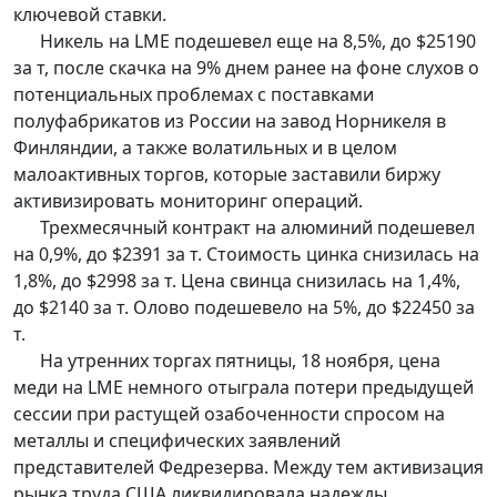
ключевой ставки.
Никель на LME подешевел еще на 8,5%, до $25190
за т, после скачка на 9% днем ранее на фоне слухов о
потенциальных проблемах с поставками
полуфабрикатов из России на завод Норникеля в
Финляндии, а также волатильных и в целом
малоактивных торгов, которые заставили биржу
активизировать мониторинг операций.
Трехмесячный контракт на алюминий подешевел
на 0,9%, до $2391 за т. Стоимость цинка снизилась на
1,8%, до $2998 за т. Цена свинца снизилась на 1,4%,
до $2140 за т. Олово подешевело на 5%, до $22450 за
т.
На утренних торгах пятницы, 18 ноября, цена
меди на LME немного отыграла потери предыдущей
сессии при растущей озабоченности спросом на
металлы и специфических заявлений
представителей Федрезерва. Между тем активизация
рынка труда США ликвидировала надежды