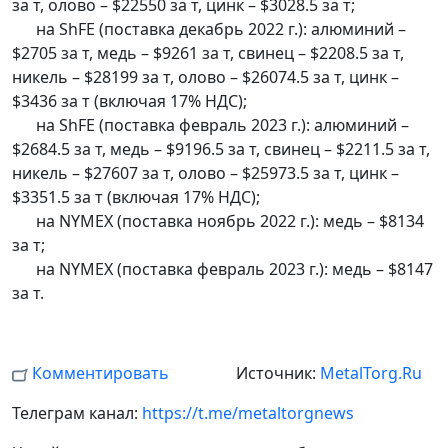
за т, олово – $22550 за т, цинк – $3028.5 за т;
на ShFE (поставка декабрь 2022 г.): алюминий –
$2705 за т, медь – $9261 за т, свинец – $2208.5 за т,
никель – $28199 за т, олово – $26074.5 за т, цинк –
$3436 за т (включая 17% НДС);
на ShFE (поставка февраль 2023 г.): алюминий –
$2684.5 за т, медь – $9196.5 за т, свинец – $2211.5 за т,
никель – $27607 за т, олово – $25973.5 за т, цинк –
$3351.5 за т (включая 17% НДС);
на NYMEX (поставка ноябрь 2022 г.): медь – $8134
за т;
на NYMEX (поставка февраль 2023 г.): медь – $8147
за т.
Комментировать
Источник:
MetalTorg.Ru
Телеграм канал:
https://t.me/metaltorgnews