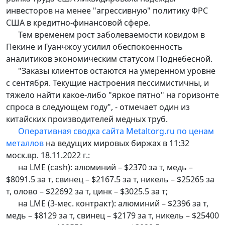
инвесторов на менее "агрессивную" политику ФРС
США в кредитно-финансовой сфере.
Тем временем рост заболеваемости ковидом в
Пекине и Гуанчжоу усилил обеспокоенность
аналитиков экономическим статусом Поднебесной.
"Заказы клиентов остаются на умеренном уровне
с сентября. Текущие настроения пессимистичны, и
тяжело найти какое-либо "яркое пятно" на горизонте
спроса в следующем году", - отмечает один из
китайских производителей медных труб.
Оперативная сводка сайта Metaltorg.ru по ценам
металлов
на ведущих мировых биржах в 11:32
моск.вр. 18.11.2022 г.:
на LME (cash): алюминий – $2370 за т, медь –
$8091.5 за т, свинец – $2167.5 за т, никель – $25265 за
т, олово – $22692 за т, цинк – $3025.5 за т;
на LME (3-мес. контракт): алюминий – $2396 за т,
медь – $8129 за т, свинец – $2179 за т, никель – $25400