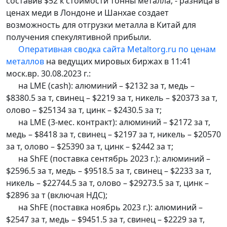
составив $52 к стоимости тонны металла, - разница в
ценах меди в Лондоне и Шанхае создает
возможность для отгрузки металла в Китай для
получения спекулятивной прибыли.
Оперативная сводка сайта Metaltorg.ru по ценам
металлов
на ведущих мировых биржах в 11:41
моск.вр. 30.08.2023 г.:
на LME (cash): алюминий – $2132 за т, медь –
$8380.5 за т, свинец – $2219 за т, никель – $20373 за т,
олово – $25134 за т, цинк – $2430.5 за т;
на LME (3-мес. контракт): алюминий – $2172 за т,
медь – $8418 за т, свинец – $2197 за т, никель – $20570
за т, олово – $25390 за т, цинк – $2442 за т;
на ShFE (поставка сентябрь 2023 г.): алюминий –
$2596.5 за т, медь – $9518.5 за т, свинец – $2233 за т,
никель – $22744.5 за т, олово – $29273.5 за т, цинк –
$2896 за т (включая НДС);
на ShFE (поставка ноябрь 2023 г.): алюминий –
$2547 за т, медь – $9451.5 за т, свинец – $2229 за т,