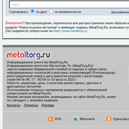
Сортировать
по дате
по релевантности
расширенн
Внимание!!!
Воспроизведение, перепечатка или распространение иным образом 
разделе "Новости рынка металлов" и имеющих подпись MetalTorg.Ru, возможна то
(без редиректа) гиперссылки на
https://www.metaltorg.ru
.
Информационное агентство MetalTorg.Ru
.
Информационное агентство Металлторг. Ру (MetalTorg.Ru)
зарегистрировано Федеральной службой по надзору в сфере связи,
информационных технологий и массовых коммуникаций (Роскомнадзор),
регистрационный номер и дата принятия решения о регистрации:
серия ИА № ФС 77 - 85704 от 03 августа 2023 г.
Новости, аналитика, цены, статистика рынка черных, цветных и
драгоценных металлов.
Использование открытых материалов разрешается с обязательной
гиперссылкой на MetalTorg.Ru
Мнение авторов материалов, размещаемых на сайте MetalTorg.Ru, может
не совпадать с мнением редакции.
Контакты
Подписка
Реклама
RSS
ВКонтакте
Однокласс