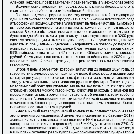
Алексея Текслера, представителей правительства и Минэкологии регио
Экологические мероприятия реализованы в рамках федерального пр
и соглашения с губернатором Челябинской области.
Гостям продемонстрировали систему аспирации литейного двора до
один из ключевых проектов предприятия по снижению негативного воз
атмосферный воздух. Система улавливает пылевые частицы дымовых г
выпуске расплавленного чугуна и шлака из доменной печи поднимаютс
двором. В ходе работ смонтировали дымосос и электродвигатель, мета
бункеров для сбора пыли и центральную вытяжную станцию с 3200 ру
систему регенерации и пылевыгрузки. Собранные сухие частицы по ме
удалять из специальных бункеров и направлять на повторную перерабо
аспирации воздух с литейного двора будет очищаться от твердых загр
99%, выбросы сократятся на 42 тонны в год. Общая стоимость проекта
рублей. Сама доменная печь также полностью обновлена: в 2020 году е
после масштабной реконструкции, на агрегате установили трехступенч
газоочистки.
Вторым новым объектом, который запустили 23 января 2024 года, ст
газоочистки в электросталеплавильном цехе. В ходе модернизации зд
конструкции устаревшего кассетного фильтра и газоходов, установили
тягодутьевые машины, смонтировали рукавные фильтры. Также в цехе 
металлический зонт для улавливания пыли над печью. Ранее здесь же 
отремонтировали мокрую газоочистку: очистили газоходы с заменой п
провели капитальный ремонт нагнетателей, обновили систему трубопр
подачи воды. Модернизация систем мокрой и сухой газоочистки позвол
количество выбросов вредных веществ на этом промышленном объекте н
Вложения составят 390 млн рублей.
«Челябинский металлургический комбинат выполняет свои обязател
экологическим соглашениям. В целом, если сравнивать с базовым 2017 г
аспирации литейного двора доменной печи № 4 и системы газоочистки
электросталеплавильного цеха выбросы ЧМК будут снижены на 27%. Э
нашим соглашениям с компанией задача ставилась снизить не менее, че
наши планы успешно реализуются», – прокомментировал губернатор Ч