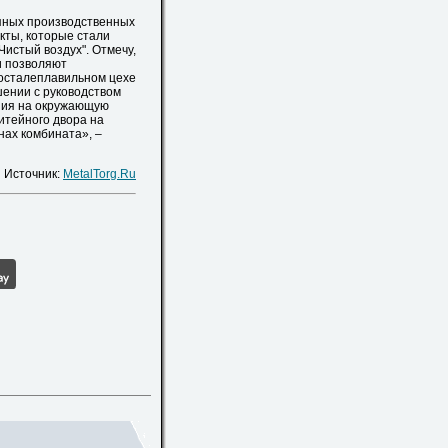
пных производственных
кты, которые стали
истый воздух". Отмечу,
и позволяют
росталеплавильном цехе
шении с руководством
ния на окружающую
итейного двора на
нах комбината», –
Источник:
MetalTorg.Ru