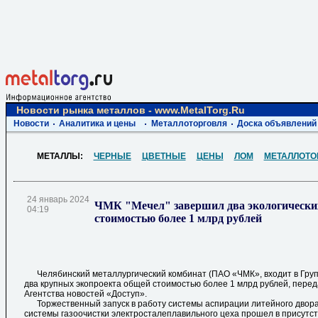
Новости рынка металлов - www.MetalTorg.Ru
Новости
Аналитика и цены
Металлоторговля
Доска объявлений
МЕТАЛЛЫ:
ЧЕРНЫЕ
ЦВЕТНЫЕ
ЦЕНЫ
ЛОМ
МЕТАЛЛОТО
24 январь 2024
ЧМК "Мечел" завершил два экологически
04:19
стоимостью более 1 млрд рублей
Челябинский металлургический комбинат (ПАО «ЧМК», входит в Гру
два крупных экопроекта общей стоимостью более 1 млрд рублей, пере
Агентства новостей «Доступ».
Торжественный запуск в работу системы аспирации литейного двора
системы газоочистки электросталеплавильного цеха прошел в присутс