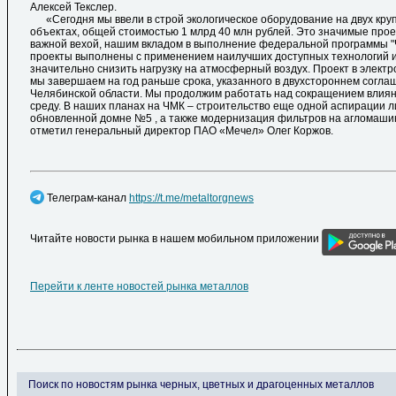
Алексей Текслер.
«Сегодня мы ввели в строй экологическое оборудование на двух кру
объектах, общей стоимостью 1 млрд 40 млн рублей. Это значимые прое
важной вехой, нашим вкладом в выполнение федеральной программы "Ч
проекты выполнены с применением наилучших доступных технологий 
значительно снизить нагрузку на атмосферный воздух. Проект в элект
мы завершаем на год раньше срока, указанного в двухстороннем согла
Челябинской области. Мы продолжим работать над сокращением влия
среду. В наших планах на ЧМК – строительство еще одной аспирации л
обновленной домне №5 , а также модернизация фильтров на агломаши
отметил генеральный директор ПАО «Мечел» Олег Коржов.
Телеграм-канал
https://t.me/metaltorgnews
Читайте новости рынка в нашем мобильном приложении
Перейти к ленте новостей рынка металлов
Поиск по новостям рынка черных, цветных и драгоценных металлов