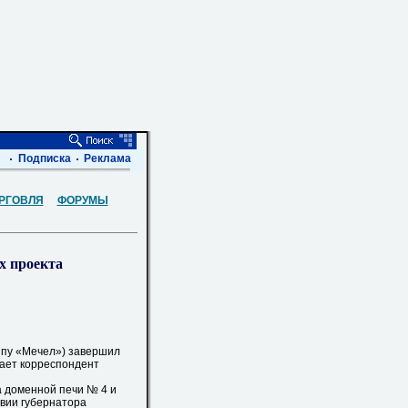
Подписка
Реклама
РГОВЛЯ
ФОРУМЫ
х проекта
ппу «Мечел») завершил
дает корреспондент
 доменной печи № 4 и
твии губернатора