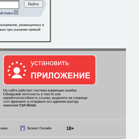
ый поиск
материалов, размещенных в
лько при указании прямой
На сайте работает система коррекции ошибок.
Обнаружив неточность в тексте или
неработоспособность ссылки, выделите на странице
этот фрагмент и отправьте его администратору
нажатием
Ctrl
+
Enter
.
18+
ники
Бизнес Онлайн