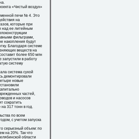
на.
оекта «Чистый воздух»
менной печи № 4. Это
действия на
азов, которые при
я над ее литейным
ллоконструкции
кавными фильтрами,
ре накопления будут
тку. Благодаря системе
язняющих веществ на
 составит более 650 млн
е запустили в работу
атую систему
ала система сухой
есь демонтировали
 четыре новые
установили
капитально
оврежденных частей,
оводов и насосов
ит сократить
а 317 тонн в год.
ьства по всем
одом, с учетом запуска
то серьезный объем: по
м на 20%. Так что
елябинской области